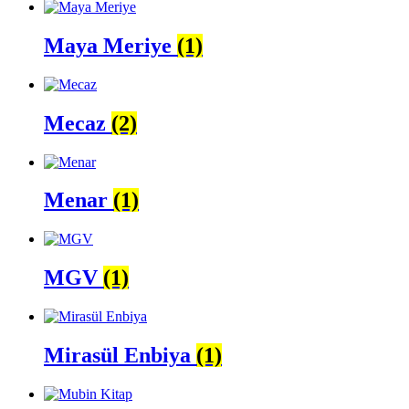
Maya Meriye
(1)
Mecaz
(2)
Menar
(1)
MGV
(1)
Mirasül Enbiya
(1)