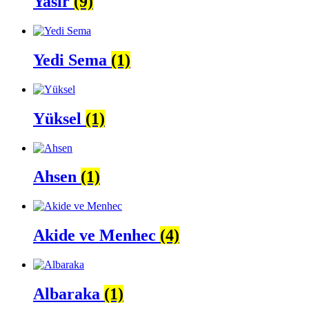
Yasir
(9)
Yedi Sema
(1)
Yüksel
(1)
Ahsen
(1)
Akide ve Menhec
(4)
Albaraka
(1)