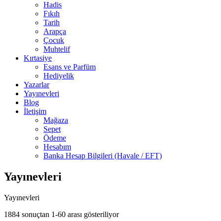
Hadis
Fıkıh
Tarih
Arapça
Çocuk
Muhtelif
Kırtasiye
Esans ve Parfüm
Hediyelik
Yazarlar
Yayınevleri
Blog
İletişim
Mağaza
Sepet
Ödeme
Hesabım
Banka Hesap Bilgileri (Havale / EFT)
Yayınevleri
Yayınevleri
1884 sonuçtan 1-60 arası gösteriliyor