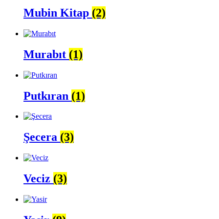
Mubin Kitap
(2)
Murabıt
(1)
Putkıran
(1)
Şecera
(3)
Veciz
(3)