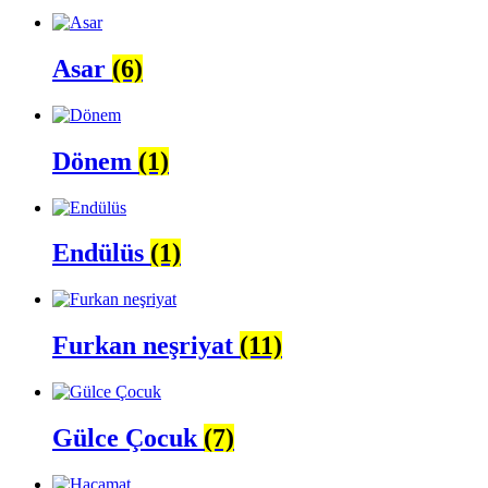
Asar
(6)
Dönem
(1)
Endülüs
(1)
Furkan neşriyat
(11)
Gülce Çocuk
(7)