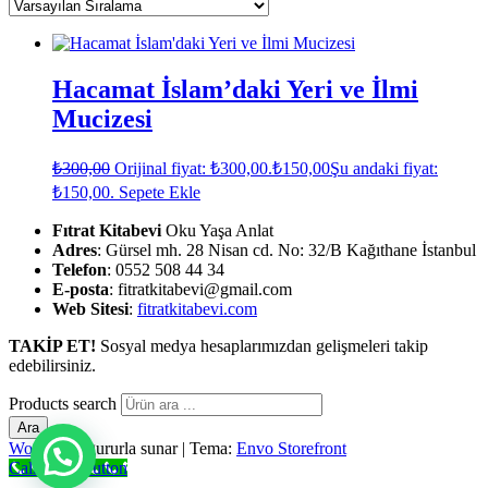
Hacamat İslam’daki Yeri ve İlmi
Mucizesi
₺
300,00
Orijinal fiyat: ₺300,00.
₺
150,00
Şu andaki fiyat:
₺150,00.
Sepete Ekle
Fıtrat Kitabevi
Oku Yaşa Anlat
Adres
: Gürsel mh. 28 Nisan cd. No: 32/B Kağıthane İstanbul
Telefon
: 0552 508 44 34
E-posta
: fitratkitabevi@gmail.com
Web Sitesi
:
fitratkitabevi.com
TAKİP ET!
Sosyal medya hesaplarımızdan gelişmeleri takip
edebilirsiniz.
Products search
Ara
WordPress
gururla sunar
|
Tema:
Envo Storefront
Call Now Button