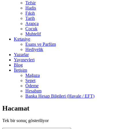
Tefsir
Hadis
Fıkıh
Tarih
Arapça
Çocuk
Muhtelif
Kırtasiye
Esans ve Parfüm
Hediyelik
Yazarlar
Yayınevleri
Blog
İletişim
Mağaza
Sepet
Ödeme
Hesabım
Banka Hesap Bilgileri (Havale / EFT)
Hacamat
Tek bir sonuç gösteriliyor