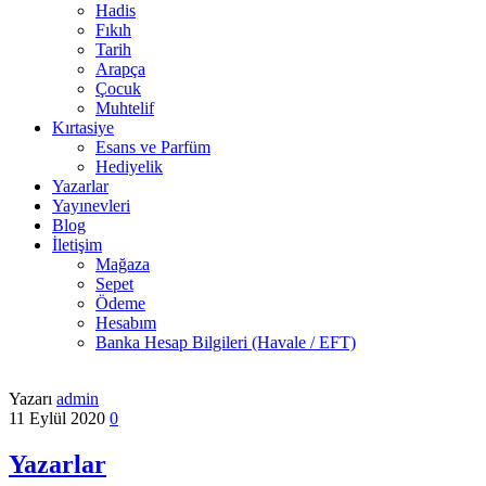
Hadis
Fıkıh
Tarih
Arapça
Çocuk
Muhtelif
Kırtasiye
Esans ve Parfüm
Hediyelik
Yazarlar
Yayınevleri
Blog
İletişim
Mağaza
Sepet
Ödeme
Hesabım
Banka Hesap Bilgileri (Havale / EFT)
Yazarı
admin
11 Eylül 2020
0
Yazarlar