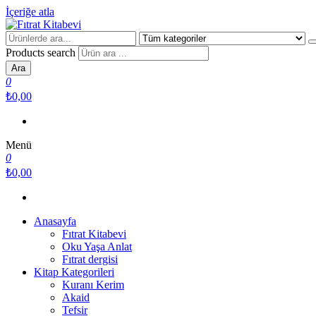
İçeriğe atla
Fıtrat Kitabevi
Oku Yaşa Anlat
Products search
Ara
0
₺0,00
Menü
0
₺0,00
Anasayfa
Fıtrat Kitabevi
Oku Yaşa Anlat
Fıtrat dergisi
Kitap Kategorileri
Kuranı Kerim
Akaid
Tefsir