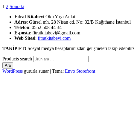
1
2
Sonraki
Fıtrat Kitabevi
Oku Yaşa Anlat
Adres
: Gürsel mh. 28 Nisan cd. No: 32/B Kağıthane İstanbul
Telefon
: 0552 508 44 34
E-posta
: fitratkitabevi@gmail.com
Web Sitesi
:
fitratkitabevi.com
TAKİP ET!
Sosyal medya hesaplarımızdan gelişmeleri takip edebilirs
Products search
Ara
WordPress
gururla sunar
|
Tema:
Envo Storefront