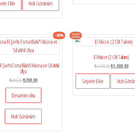
₺800,00.
fiyat:
ete Ekle
Hızlı Görünüm
₺400,00.
10 adet
-40%
stokta
El Hücce (2 Cilt Takım)
Fi Şerhi Esma’illahi’l Hüsna ve Sıfatihil
Orijinal
Şu
₺
2.000,00
₺
1.000,00
Ulya
fiyat:
and
Orijinal
Şu
₺
650,00
₺
390,00
₺2.000,00.
fiyat
Sepete Ekle
Hızlı Gör
fiyat:
andaki
₺1.0
₺650,00.
fiyat:
Devamını oku
₺390,00.
Hızlı Görünüm