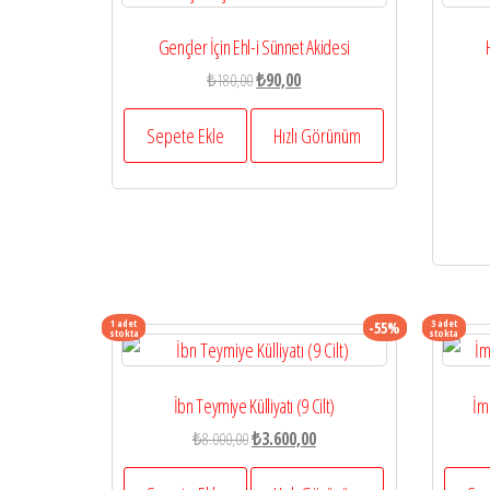
Gençler İçin Ehl-i Sünnet Akidesi
Orijinal
Şu
₺
180,00
₺
90,00
fiyat:
andaki
₺180,00.
fiyat:
Sepete Ekle
Hızlı Görünüm
₺90,00.
1 adet
3 adet
-55%
stokta
stokta
İbn Teymiye Külliyatı (9 Cilt)
İm
Orijinal
Şu
₺
8.000,00
₺
3.600,00
fiyat:
andaki