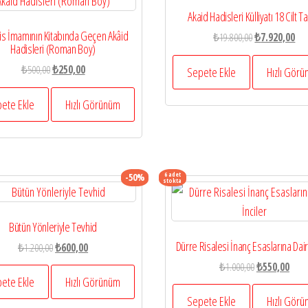
Akaid Hadisleri Külliyatı 18 Cilt T
is İmamının Kitabında Geçen Akâid
Orijinal
Şu
₺
19.800,00
₺
7.920,00
Hadisleri (Roman Boy)
fiyat:
and
Orijinal
Şu
₺
500,00
₺
250,00
₺19.800,00.
fiyat
Sepete Ekle
Hızlı Gör
fiyat:
andaki
₺7.
₺500,00.
fiyat:
ete Ekle
Hızlı Görünüm
₺250,00.
6 adet
-50%
stokta
Bütün Yönleriyle Tevhid
Dürre Risalesi İnanç Esaslarına Dair 
Orijinal
Şu
₺
1.200,00
₺
600,00
fiyat:
andaki
Orijinal
Şu
₺
1.000,00
₺
550,00
₺1.200,00.
fiyat:
ete Ekle
Hızlı Görünüm
fiyat:
anda
₺600,00.
₺1.000,00.
fiyat:
Sepete Ekle
Hızlı Gör