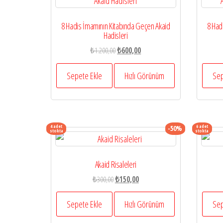
8 Hadis İmamının Kitabında Geçen Akaid
8 Had
Hadisleri
Orijinal
Şu
₺
1.200,00
₺
600,00
fiyat:
andaki
₺1.200,00.
fiyat:
Sepete Ekle
Hızlı Görünüm
Sep
₺600,00.
4 adet
6 adet
-50%
stokta
stokta
Akaid Risaleleri
Orijinal
Şu
₺
300,00
₺
150,00
fiyat:
andaki
₺300,00.
fiyat:
Sepete Ekle
Hızlı Görünüm
Sep
₺150,00.