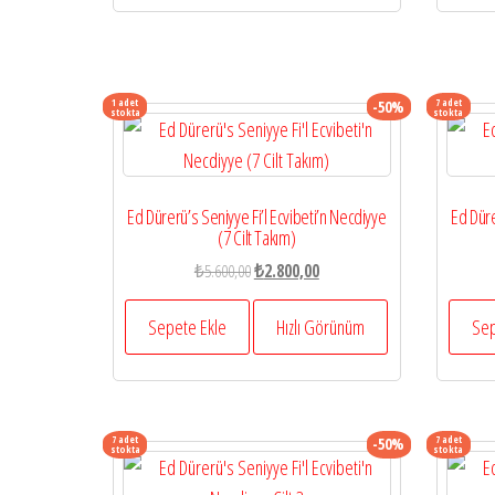
1 adet
7 adet
-50%
stokta
stokta
Ed Dürerü’s Seniyye Fi’l Ecvibeti’n Necdiyye
Ed Düre
(7 Cilt Takım)
Orijinal
Şu
₺
5.600,00
₺
2.800,00
fiyat:
andaki
₺5.600,00.
fiyat:
Sepete Ekle
Hızlı Görünüm
Sep
₺2.800,00.
7 adet
7 adet
-50%
stokta
stokta