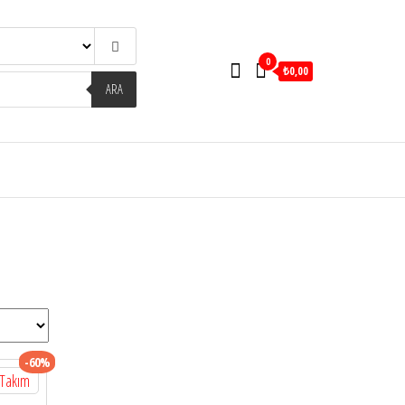
0
₺0,00
ARA
-60%