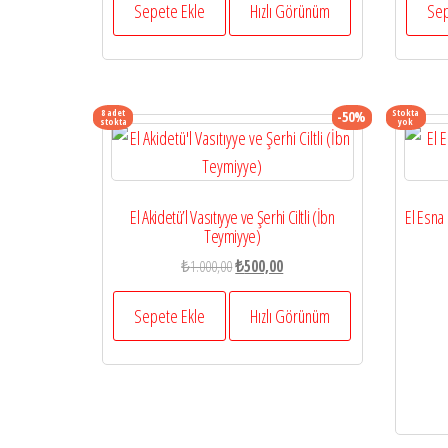
₺800,00.
fiyat:
Sepete Ekle
Hızlı Görünüm
Sep
₺400,00.
8 adet
Stokta
-50%
stokta
yok
El Akidetü’l Vasıtıyye ve Şerhi Ciltli (İbn
El Esna 
Teymiyye)
Orijinal
Şu
₺
1.000,00
₺
500,00
fiyat:
andaki
₺1.000,00.
fiyat:
Sepete Ekle
Hızlı Görünüm
₺500,00.