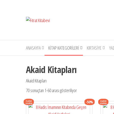
İçeriğe
atla
Fıtrat
Oku
Yaşa
Kitabevi
Anlat
ANASAYFA
KITAP KATEGORILERI
KIRTASIYE
YA
Akaid Kitapları
Akaid Kitapları
70 sonuçtan 1-60 arası gösteriliyor
3 adet
4 adet
-50%
stokta
stokta