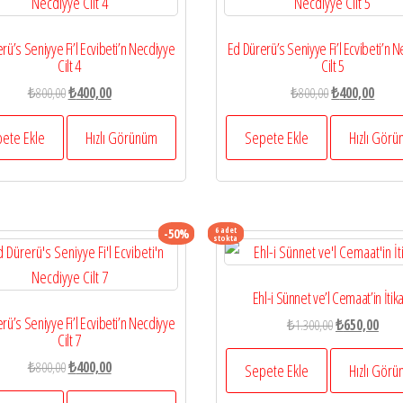
rü’s Seniyye Fi’l Ecvibeti’n Necdiyye
Ed Dürerü’s Seniyye Fi’l Ecvibeti’n 
Cilt 4
Cilt 5
Orijinal
Şu
Orijinal
Şu
₺
800,00
₺
400,00
₺
800,00
₺
400,00
fiyat:
andaki
fiyat:
andak
₺800,00.
fiyat:
₺800,00.
fiyat:
ete Ekle
Hızlı Görünüm
Sepete Ekle
Hızlı Gör
₺400,00.
₺400,
6 adet
-50%
stokta
Ehl-i Sünnet ve’l Cemaat’in İtik
rü’s Seniyye Fi’l Ecvibeti’n Necdiyye
Orijinal
Şu
₺
1.300,00
₺
650,00
Cilt 7
fiyat:
anda
Orijinal
Şu
₺
800,00
₺
400,00
₺1.300,00.
fiyat:
Sepete Ekle
Hızlı Gör
fiyat:
andaki
₺650