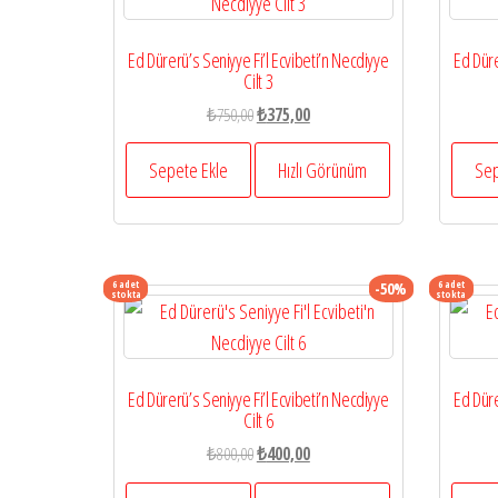
Ed Dürerü’s Seniyye Fi’l Ecvibeti’n Necdiyye
Ed Düre
Cilt 3
Orijinal
Şu
₺
750,00
₺
375,00
fiyat:
andaki
₺750,00.
fiyat:
Sepete Ekle
Hızlı Görünüm
Sep
₺375,00.
6 adet
6 adet
-50%
stokta
stokta
Ed Dürerü’s Seniyye Fi’l Ecvibeti’n Necdiyye
Ed Düre
Cilt 6
Orijinal
Şu
₺
800,00
₺
400,00
fiyat:
andaki