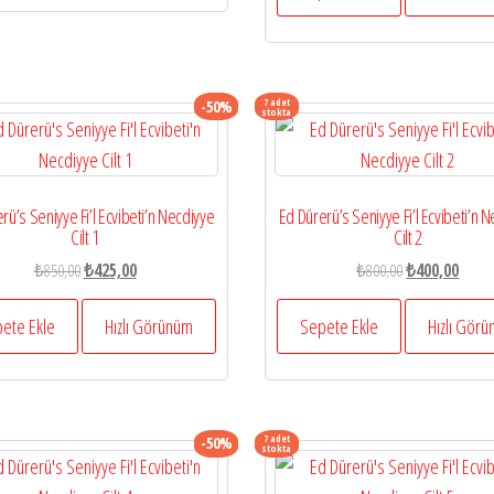
₺550
7 adet
-50%
stokta
rü’s Seniyye Fi’l Ecvibeti’n Necdiyye
Ed Dürerü’s Seniyye Fi’l Ecvibeti’n 
Cilt 1
Cilt 2
Orijinal
Şu
Orijinal
Şu
₺
850,00
₺
425,00
₺
800,00
₺
400,00
fiyat:
andaki
fiyat:
andak
₺850,00.
fiyat:
₺800,00.
fiyat:
ete Ekle
Hızlı Görünüm
Sepete Ekle
Hızlı Gör
₺425,00.
₺400,
7 adet
-50%
stokta