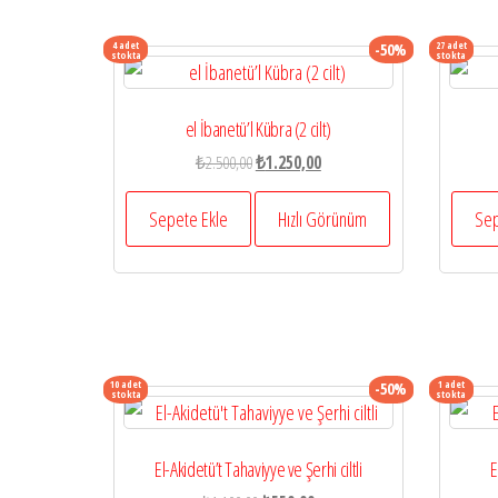
4 adet
27 adet
-50%
stokta
stokta
el İbanetü’l Kübra (2 cilt)
Orijinal
Şu
₺
2.500,00
₺
1.250,00
fiyat:
andaki
₺2.500,00.
fiyat:
Sepete Ekle
Hızlı Görünüm
Sep
₺1.250,00.
10 adet
1 adet
-50%
stokta
stokta
El-Akidetü’t Tahaviyye ve Şerhi ciltli
E