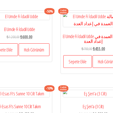
3 adet
-50%
stokta
El Umde Fi İdadil Udde
El Umde Fi İdadil Udde رسالة العمدة في
Orijinal
Şu
₺
1.200,00
₺
600,00
إعداد العدة
fiyat:
andaki
Orijinal
Şu
₺1.200,00.
fiyat:
₺
700,00
₺
455,00
ete Ekle
Hızlı Görünüm
fiyat:
andak
₺600,00.
₺700,00.
fiyat:
Sepete Ekle
Hızlı Gör
₺455,
5 adet
-10%
stokta
l-Esas Fi’s Sunne 10 Cilt Takım
Eş Şeri’a (3 Cilt)