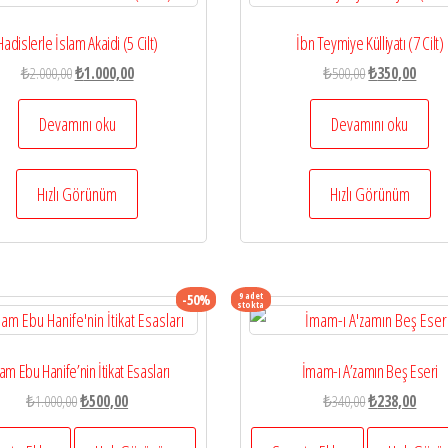
Hadislerle İslam Akaidi (5 Cilt)
İbn Teymiye Külliyatı (7 Cilt)
Orijinal
Şu
Orijinal
Şu
₺
2.000,00
₺
1.000,00
₺
500,00
₺
350,00
fiyat:
andaki
fiyat:
andak
₺2.000,00.
fiyat:
₺500,00.
fiyat:
Devamını oku
Devamını oku
₺1.000,00.
₺350,
Hızlı Görünüm
Hızlı Görünüm
9 adet
-50%
stokta
am Ebu Hanife’nin İtikat Esasları
İmam-ı A’zamın Beş Eseri
Orijinal
Şu
Orijinal
Şu
₺
1.000,00
₺
500,00
₺
340,00
₺
238,00
fiyat:
andaki
fiyat:
andak