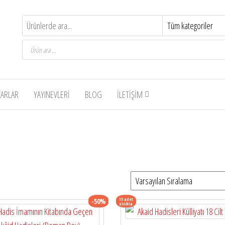
Products
search
ZARLAR
YAYINEVLERI
BLOG
İLETIŞIM
15 adet
-50%
stokta