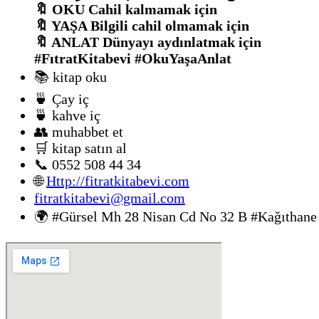
🔖 OKU Cahil kalmamak için
🔖 YAŞA Bilgili cahil olmamak için
🔖 ANLAT Dünyayı aydınlatmak için
#FıtratKitabevi #OkuYaşaAnlat
📚 kitap oku
🍵 Çay iç
🍵 kahve iç
👥 muhabbet et
🛒 kitap satın al
📞 0552 508 44 34
🌐
Http://fitratkitabevi.com
fitratkitabevi@gmail.com
🌍 #Gürsel Mh 28 Nisan Cd No 32 B #Kağıthane 