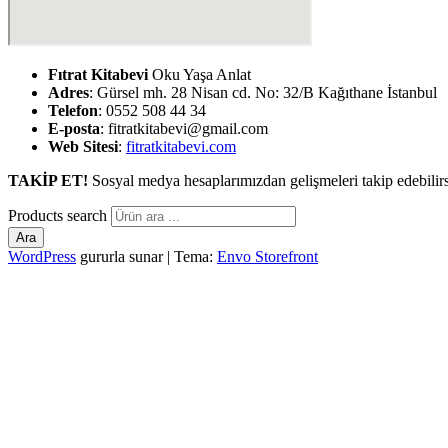
Fıtrat Kitabevi
Oku Yaşa Anlat
Adres
: Gürsel mh. 28 Nisan cd. No: 32/B Kağıthane İstanbul
Telefon
: 0552 508 44 34
E-posta
: fitratkitabevi@gmail.com
Web Sitesi
:
fitratkitabevi.com
TAKİP ET!
Sosyal medya hesaplarımızdan gelişmeleri takip edebilirs
Products search
Ara
WordPress
gururla sunar
|
Tema:
Envo Storefront