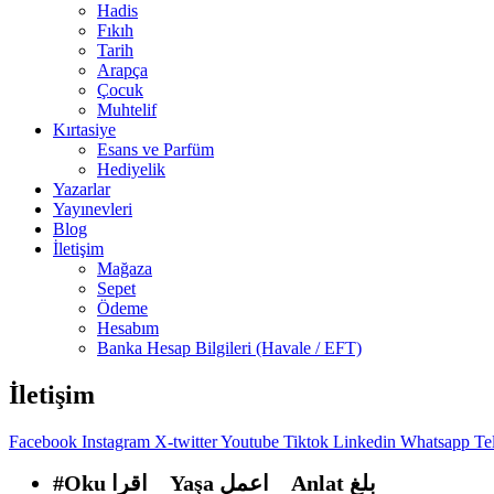
Hadis
Fıkıh
Tarih
Arapça
Çocuk
Muhtelif
Kırtasiye
Esans ve Parfüm
Hediyelik
Yazarlar
Yayınevleri
Blog
İletişim
Mağaza
Sepet
Ödeme
Hesabım
Banka Hesap Bilgileri (Havale / EFT)
İletişim
Facebook
Instagram
X-twitter
Youtube
Tiktok
Linkedin
Whatsapp
Te
#Oku اقرا Yaşa اعمل Anlat بلغ