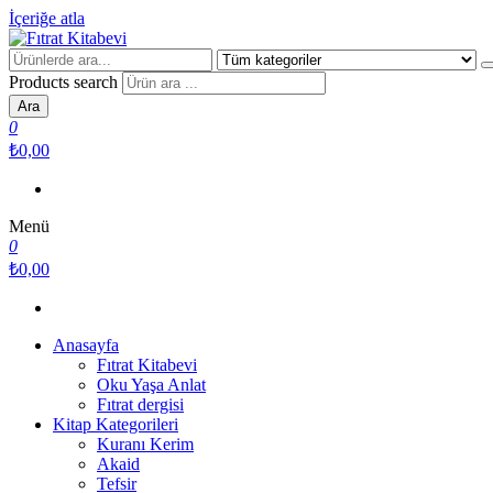
İçeriğe atla
Fıtrat Kitabevi
Oku Yaşa Anlat
Products search
Ara
0
₺0,00
Menü
0
₺0,00
Anasayfa
Fıtrat Kitabevi
Oku Yaşa Anlat
Fıtrat dergisi
Kitap Kategorileri
Kuranı Kerim
Akaid
Tefsir