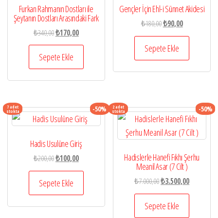
Furkan Rahmanın Dostları ile
Gençler İçin Ehl-i Sünnet Akidesi
Şeytanın Dostları Arasındaki Fark
Orijinal
Şu
₺
180,00
₺
90,00
Orijinal
Şu
₺
340,00
₺
170,00
fiyat:
andaki
fiyat:
andaki
₺180,00.
fiyat:
Sepete Ekle
₺340,00.
fiyat:
Sepete Ekle
₺90,00.
₺170,00.
7 adet
2 adet
-50%
-50%
stokta
stokta
Hadis Usulüne Giriş
Hadislerle Hanefi Fıkhı Şerhu
Orijinal
Şu
₺
200,00
₺
100,00
Meanil Asar (7 Cilt )
fiyat:
andaki
Orijinal
Şu
₺200,00.
fiyat:
₺
7.000,00
₺
3.500,00
Sepete Ekle
fiyat:
andaki
₺100,00.
₺7.000,00.
fiyat:
Sepete Ekle
₺3.500,00.