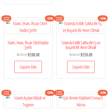
4 adet
10 adet
-50%
-50%
stokta
stokta
İslam, İman, İhsan Cibril Hadisi
İslamda Evlilik Saliha Bir Eş ve
Şerhi
Başarılı Bir Anne Olmak
Orijinal
Şu
Orijinal
Şu
₺
200,00
₺
100,00
₺
300,00
₺
150,00
fiyat:
andaki
fiyat:
andaki
₺200,00.
fiyat:
₺300,00.
fiyat:
Sepete Ekle
Sepete Ekle
₺100,00.
₺150,00.
3 adet
5 adet
-50%
-50%
stokta
stokta