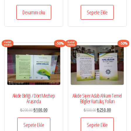
fiyat:
andaki
fiyat:
andaki
₺60,00.
fiyat:
₺1.000,00.
fiyat:
Devamını oku
Sepete Ekle
₺36,00.
₺500,00.
4 adet
6 adet
-50%
-50%
stokta
stokta
Akide Siyer Adab Ahkam Temel
Akide Birliği / Dört Mezhep
Bilgiler Kurtuluş Yolları
Arasında
Orijinal
Şu
Orijinal
Şu
₺
500,00
₺
250,00
₺
200,00
₺
100,00
fiyat:
andaki
fiyat:
andaki
₺500,00.
fiyat:
₺200,00.
fiyat:
Sepete Ekle
Sepete Ekle
₺250,00.
₺100,00.