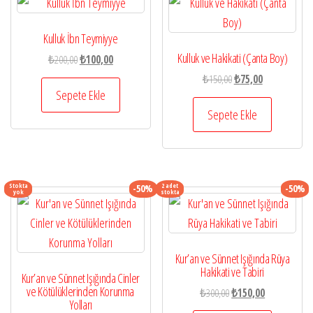
Kulluk İbn Teymiyye
Kulluk ve Hakikati (Çanta Boy)
Orijinal
Şu
₺
200,00
₺
100,00
fiyat:
andaki
Orijinal
Şu
₺
150,00
₺
75,00
₺200,00.
fiyat:
Sepete Ekle
fiyat:
andaki
₺100,00.
₺150,00.
fiyat:
Sepete Ekle
₺75,00.
Stokta
2 adet
-50%
-50%
yok
stokta
Kur’an ve Sünnet Işığında Rüya
Hakikati ve Tabiri
Kur’an ve Sünnet Işığında Cinler
ve Kötülüklerinden Korunma
Orijinal
Şu
₺
300,00
₺
150,00
Yolları
fiyat:
andaki