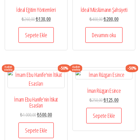
İdeal Eğitim Yöntemleri
İdeal Müslümanın Şahsiyeti
Orijinal
Şu
Orijinal
Şu
₺
260,00
₺
130,00
₺
400,00
₺
200,00
fiyat:
andaki
fiyat:
andaki
₺260,00.
fiyat:
₺400,00.
fiyat:
Sepete Ekle
Devamını oku
₺130,00.
₺200,00.
3 adet
4 adet
-50%
-50%
stokta
stokta
İman Rüzgarı Esince
İmam Ebu Hanife’nin İtikat
Orijinal
Şu
₺
250,00
₺
125,00
Esasları
fiyat:
andaki
Orijinal
Şu
₺
1.000,00
₺
500,00
₺250,00.
fiyat:
Sepete Ekle
fiyat:
andaki
₺125,00.
₺1.000,00.
fiyat:
Sepete Ekle
₺500,00.