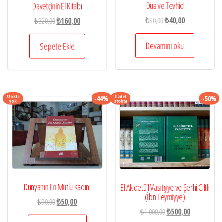
Dua ve Tevhid
Davetçinin El Kitabı
Orijinal
Şu
Orijinal
Şu
₺
80,00
₺
40,00
₺
320,00
₺
160,00
fiyat:
andaki
fiyat:
andaki
₺80,00.
fiyat:
₺320,00.
fiyat:
Devamını oku
Sepete Ekle
₺40,00.
₺160,00.
Stokta
8 adet
-44%
-50%
yok
stokta
Dünyanın En Mutlu Kadını
El Akidetü’l Vasıtıyye ve Şerhi Ciltli
(İbn Teymiyye)
Orijinal
Şu
₺
90,00
₺
50,00
Orijinal
Şu
₺
1.000,00
₺
500,00
fiyat:
andaki