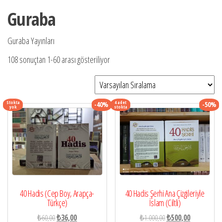
Guraba
Guraba Yayınları
108 sonuçtan 1-60 arası gösteriliyor
Stokta
4 adet
-40%
-50%
yok
stokta
40 Hadis (Cep Boy, Arapça-
40 Hadis Şerhi Ana Çizgileriyle
Türkçe)
İslam (Ciltli)
Orijinal
Şu
Orijinal
Şu
₺
60,00
₺
36,00
₺
1.000,00
₺
500,00