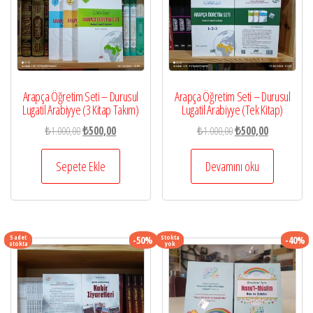
Arapça Öğretim Seti – Durusul
Arapça Öğretim Seti – Durusul
Lugatil Arabiyye (3 Kitap Takım)
Lugatil Arabiyye (Tek Kitap)
Orijinal
Şu
Orijinal
Şu
₺
1.000,00
₺
500,00
₺
1.000,00
₺
500,00
fiyat:
andaki
fiyat:
andaki
₺1.000,00.
fiyat:
₺1.000,00.
fiyat:
Sepete Ekle
Devamını oku
₺500,00.
₺500,00.
5 adet
Stokta
-50%
-40%
stokta
yok