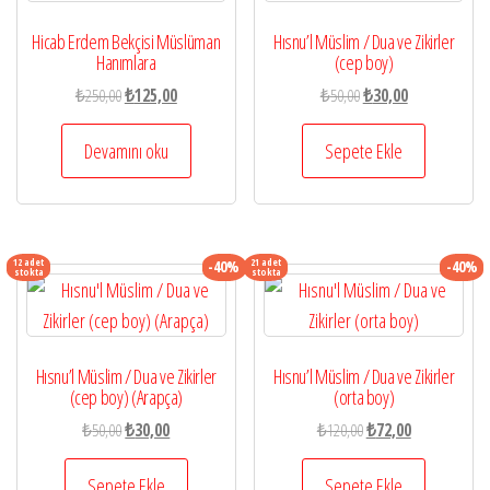
Hicab Erdem Bekçisi Müslüman
Hısnu’l Müslim / Dua ve Zikirler
Hanımlara
(cep boy)
Orijinal
Şu
Orijinal
Şu
₺
250,00
₺
125,00
₺
50,00
₺
30,00
fiyat:
andaki
fiyat:
andaki
₺250,00.
fiyat:
₺50,00.
fiyat:
Devamını oku
Sepete Ekle
₺125,00.
₺30,00.
12 adet
21 adet
-40%
-40%
stokta
stokta
Hısnu’l Müslim / Dua ve Zikirler
Hısnu’l Müslim / Dua ve Zikirler
(cep boy) (Arapça)
(orta boy)
Orijinal
Şu
Orijinal
Şu
₺
50,00
₺
30,00
₺
120,00
₺
72,00
fiyat:
andaki
fiyat:
andaki
₺50,00.
fiyat:
₺120,00.
fiyat:
Sepete Ekle
Sepete Ekle