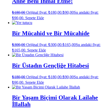
Anne Beni İhmal Etme!
₺
180,00
Orijinal fiyat: ₺180,00.
₺
90,00
Şu andaki fiyat:
₺90,00.
Sepete Ekle
Bir Mücahid ve Bir Mücahide
₺
300,00
Orijinal fiyat: ₺300,00.
₺
165,00
Şu andaki fiyat:
₺165,00.
Sepete Ekle
Bir Üstadın Gençliğe Hitabesi
₺
180,00
Orijinal fiyat: ₺180,00.
₺
90,00
Şu andaki fiyat:
₺90,00.
Sepete Ekle
Bir Yaşam Biçimi Olarak Lailahe
İllallah