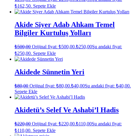
₺162,50.
Sepete Ekle
Akide Siyer Adab Ahkam Temel
Bilgiler Kurtuluş Yolları
₺
500,00
Orijinal fiyat: ₺500,00.
₺
250,00
Şu andaki fiyat:
₺250,00.
Sepete Ekle
Akidede Sünnetin Yeri
₺
80,00
Orijinal fiyat: ₺80,00.
₺
40,00
Şu andaki fiyat: ₺40,00.
Sepete Ekle
Akidetü’s Selef Ve Ashabi’l Hadis
₺
220,00
Orijinal fiyat: ₺220,00.
₺
110,00
Şu andaki fiyat:
₺110,00.
Sepete Ekle