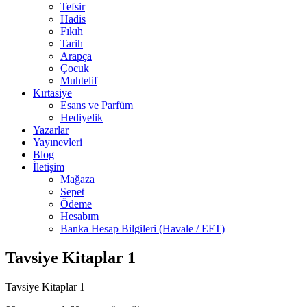
Tefsir
Hadis
Fıkıh
Tarih
Arapça
Çocuk
Muhtelif
Kırtasiye
Esans ve Parfüm
Hediyelik
Yazarlar
Yayınevleri
Blog
İletişim
Mağaza
Sepet
Ödeme
Hesabım
Banka Hesap Bilgileri (Havale / EFT)
Tavsiye Kitaplar 1
Tavsiye Kitaplar 1