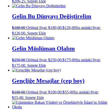
₺206,25.
Sepete Ekle
Gelin Bu Dünyayı Değiştirelim
₺
180,00
Orijinal fiyat: ₺180,00.
₺
126,00
Şu andaki fiyat:
₺126,00.
Sepete Ekle
Gelin Müslüman Olalım
₺
250,00
Orijinal fiyat: ₺250,00.
₺
175,00
Şu andaki fiyat:
₺175,00.
Sepete Ekle
Gençliğe Mesajlar (cep boy)
₺
100,00
Orijinal fiyat: ₺100,00.
₺
55,00
Şu andaki fiyat:
₺55,00.
Sepete Ekle