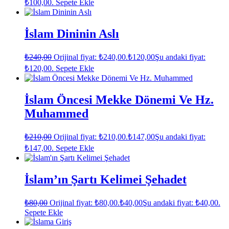
₺100,00.
Sepete Ekle
İslam Dininin Aslı
₺
240,00
Orijinal fiyat: ₺240,00.
₺
120,00
Şu andaki fiyat:
₺120,00.
Sepete Ekle
İslam Öncesi Mekke Dönemi Ve Hz.
Muhammed
₺
210,00
Orijinal fiyat: ₺210,00.
₺
147,00
Şu andaki fiyat:
₺147,00.
Sepete Ekle
İslam’ın Şartı Kelimei Şehadet
₺
80,00
Orijinal fiyat: ₺80,00.
₺
40,00
Şu andaki fiyat: ₺40,00.
Sepete Ekle