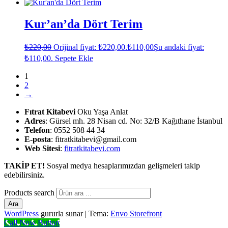
Kur’an’da Dört Terim
₺
220,00
Orijinal fiyat: ₺220,00.
₺
110,00
Şu andaki fiyat:
₺110,00.
Sepete Ekle
1
2
→
Fıtrat Kitabevi
Oku Yaşa Anlat
Adres
: Gürsel mh. 28 Nisan cd. No: 32/B Kağıthane İstanbul
Telefon
: 0552 508 44 34
E-posta
: fitratkitabevi@gmail.com
Web Sitesi
:
fitratkitabevi.com
TAKİP ET!
Sosyal medya hesaplarımızdan gelişmeleri takip
edebilirsiniz.
Products search
Ara
WordPress
gururla sunar
|
Tema:
Envo Storefront
Call Now Button