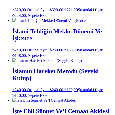
₺
320,00
Orijinal fiyat: ₺320,00.
₺
224,00
Şu andaki fiyat:
₺224,00.
Sepete Ekle
İslami Tebliğin Mekke Dönemi Ve
İşkence
₺
240,00
Orijinal fiyat: ₺240,00.
₺
168,00
Şu andaki fiyat:
₺168,00.
Sepete Ekle
İslamın Hareket Metodu (Seyyid
Kutup)
₺
240,00
Orijinal fiyat: ₺240,00.
₺
120,00
Şu andaki fiyat:
₺120,00.
Sepete Ekle
İşte Ehli Sünnet Ve’l Cemaat Akidesi