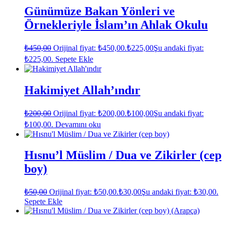
Günümüze Bakan Yönleri ve
Örnekleriyle İslam’ın Ahlak Okulu
₺
450,00
Orijinal fiyat: ₺450,00.
₺
225,00
Şu andaki fiyat:
₺225,00.
Sepete Ekle
Hakimiyet Allah’ındır
₺
200,00
Orijinal fiyat: ₺200,00.
₺
100,00
Şu andaki fiyat:
₺100,00.
Devamını oku
Hısnu’l Müslim / Dua ve Zikirler (cep
boy)
₺
50,00
Orijinal fiyat: ₺50,00.
₺
30,00
Şu andaki fiyat: ₺30,00.
Sepete Ekle