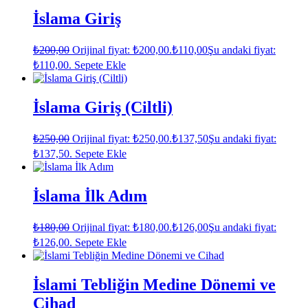
İslama Giriş
₺
200,00
Orijinal fiyat: ₺200,00.
₺
110,00
Şu andaki fiyat:
₺110,00.
Sepete Ekle
İslama Giriş (Ciltli)
₺
250,00
Orijinal fiyat: ₺250,00.
₺
137,50
Şu andaki fiyat:
₺137,50.
Sepete Ekle
İslama İlk Adım
₺
180,00
Orijinal fiyat: ₺180,00.
₺
126,00
Şu andaki fiyat:
₺126,00.
Sepete Ekle
İslami Tebliğin Medine Dönemi ve
Cihad