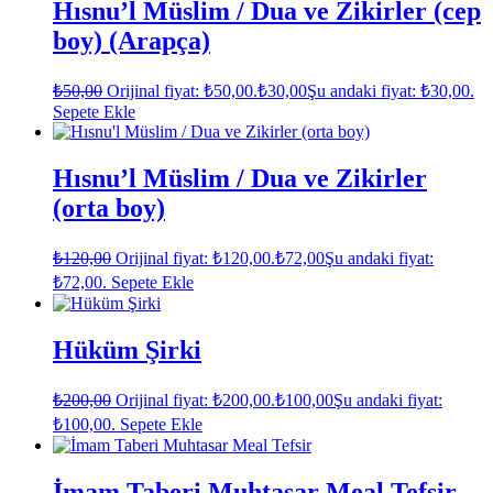
Hısnu’l Müslim / Dua ve Zikirler (cep
boy) (Arapça)
₺
50,00
Orijinal fiyat: ₺50,00.
₺
30,00
Şu andaki fiyat: ₺30,00.
Sepete Ekle
Hısnu’l Müslim / Dua ve Zikirler
(orta boy)
₺
120,00
Orijinal fiyat: ₺120,00.
₺
72,00
Şu andaki fiyat:
₺72,00.
Sepete Ekle
Hüküm Şirki
₺
200,00
Orijinal fiyat: ₺200,00.
₺
100,00
Şu andaki fiyat:
₺100,00.
Sepete Ekle
İmam Taberi Muhtasar Meal Tefsir