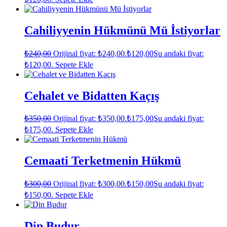
Cahiliyyenin Hükmünü Mü İstiyorlar
₺
240,00
Orijinal fiyat: ₺240,00.
₺
120,00
Şu andaki fiyat:
₺120,00.
Sepete Ekle
Cehalet ve Bidatten Kaçış
₺
350,00
Orijinal fiyat: ₺350,00.
₺
175,00
Şu andaki fiyat:
₺175,00.
Sepete Ekle
Cemaati Terketmenin Hükmü
₺
300,00
Orijinal fiyat: ₺300,00.
₺
150,00
Şu andaki fiyat:
₺150,00.
Sepete Ekle
Din Budur