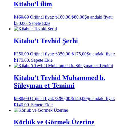
Kitabu’l ilim
₺
160,00
Orijinal fiyat: ₺160,00.
₺
80,00
Şu andaki fiyat:
₺80,00.
Sepete Ekle
Kitabu’t Tevhid Şerhi
₺
350,00
Orijinal fiyat: ₺350,00.
₺
175,00
Şu andaki fiyat:
₺175,00.
Sepete Ekle
Kitabu’t Tevhid Muhammed b.
Süleyman et-Temimi
₺
280,00
Orijinal fiyat: ₺280,00.
₺
140,00
Şu andaki fiyat:
₺140,00.
Sepete Ekle
Körlük ve Görmek Üzerine