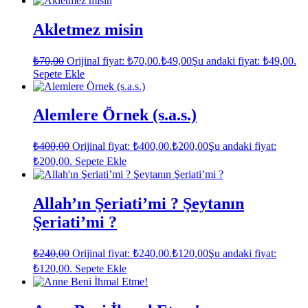
Akletmez misin
₺
70,00
Orijinal fiyat: ₺70,00.
₺
49,00
Şu andaki fiyat: ₺49,00.
Sepete Ekle
Alemlere Örnek (s.a.s.)
₺
400,00
Orijinal fiyat: ₺400,00.
₺
200,00
Şu andaki fiyat:
₺200,00.
Sepete Ekle
Allah’ın Şeriati’mi ? Şeytanın
Şeriati’mi ?
₺
240,00
Orijinal fiyat: ₺240,00.
₺
120,00
Şu andaki fiyat:
₺120,00.
Sepete Ekle