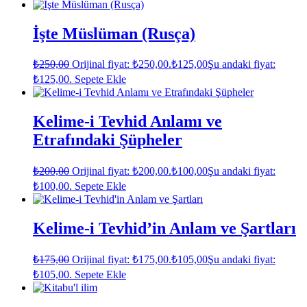
İşte Müslüman (Rusça)
₺
250,00
Orijinal fiyat: ₺250,00.
₺
125,00
Şu andaki fiyat:
₺125,00.
Sepete Ekle
Kelime-i Tevhid Anlamı ve
Etrafındaki Şüpheler
₺
200,00
Orijinal fiyat: ₺200,00.
₺
100,00
Şu andaki fiyat:
₺100,00.
Sepete Ekle
Kelime-i Tevhid’in Anlam ve Şartları
₺
175,00
Orijinal fiyat: ₺175,00.
₺
105,00
Şu andaki fiyat:
₺105,00.
Sepete Ekle