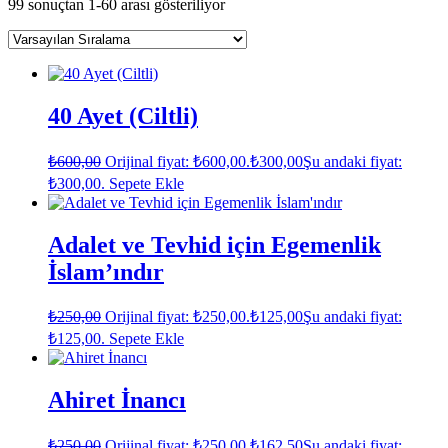
99 sonuçtan 1-60 arası gösteriliyor
40 Ayet (Ciltli)
₺
600,00
Orijinal fiyat: ₺600,00.
₺
300,00
Şu andaki fiyat:
₺300,00.
Sepete Ekle
Adalet ve Tevhid için Egemenlik
İslam’ındır
₺
250,00
Orijinal fiyat: ₺250,00.
₺
125,00
Şu andaki fiyat:
₺125,00.
Sepete Ekle
Ahiret İnancı
₺
250,00
Orijinal fiyat: ₺250,00.
₺
162,50
Şu andaki fiyat: