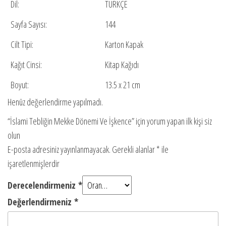
Dil:
TÜRKÇE
Sayfa Sayısı:
144
Cilt Tipi:
Karton Kapak
Kağıt Cinsi:
Kitap Kağıdı
Boyut:
13.5 x 21 cm
Henüz değerlendirme yapılmadı.
“İslami Tebliğin Mekke Dönemi Ve İşkence” için yorum yapan ilk kişi siz
olun
E-posta adresiniz yayınlanmayacak.
Gerekli alanlar
*
ile
işaretlenmişlerdir
Derecelendirmeniz
*
Değerlendirmeniz
*