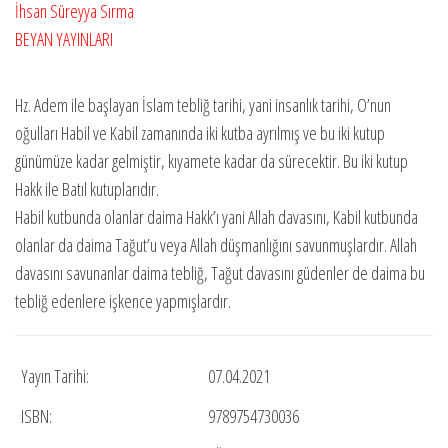
İhsan Süreyya Sırma
BEYAN YAYINLARI
Hz. Adem ile başlayan İslam tebliğ tarihi, yani insanlık tarihi, O’nun
oğulları Habil ve Kabil zamanında iki kutba ayrılmış ve bu iki kutup
günümüze kadar gelmiştir, kıyamete kadar da sürecektir. Bu iki kutup
Hakk ile Batıl kutuplarıdır.
Habil kutbunda olanlar daima Hakk’ı yani Allah davasını, Kabil kutbunda
olanlar da daima Tağut’u veya Allah düşmanlığını savunmuşlardır. Allah
davasını savunanlar daima tebliğ, Tağut davasını güdenler de daima bu
tebliğ edenlere işkence yapmışlardır.
Yayın Tarihi:
07.04.2021
ISBN:
9789754730036