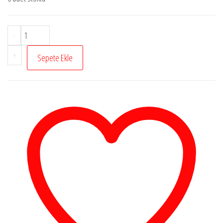
İslami
-
Tebliğin
+
Sepete Ekle
Mekke
Dönemi
Ve
İşkence
adet