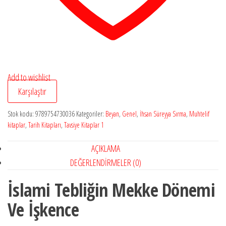
Add to wishlist
Karşılaştır
Stok kodu:
9789754730036
Kategoriler:
Beyan
,
Genel
,
İhsan Süreyya Sırma
,
Muhtelif
kitaplar
,
Tarih Kitapları
,
Tavsiye Kitaplar 1
AÇIKLAMA
DEĞERLENDIRMELER (0)
İslami Tebliğin Mekke Dönemi
Ve İşkence