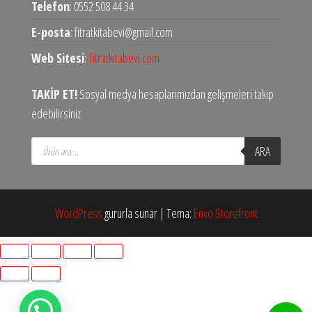
Telefon
: 0552 508 44 34
E-posta
: fitratkitabevi@gmail.com
Web Sitesi
:
fitratkitabevi.com
TAKİP ET!
Sosyal medya hesaplarımızdan gelişmeleri takip
edebilirsiniz.
Products
ARA
search
WordPress
gururla sunar
|
Tema:
Envo Storefront