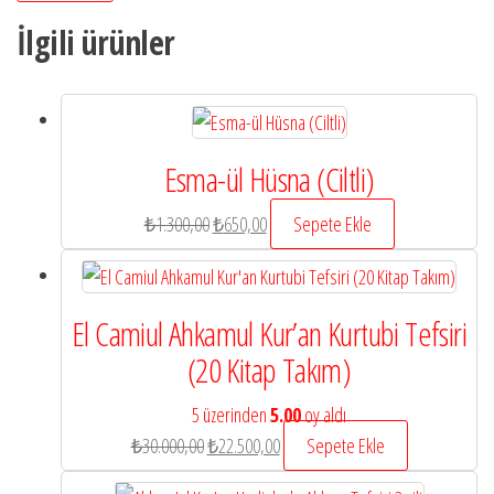
İlgili ürünler
Esma-ül Hüsna (Ciltli)
Orijinal
Şu
₺
1.300,00
₺
650,00
Sepete Ekle
fiyat:
andaki
₺1.300,00.
fiyat:
₺650,00.
El Camiul Ahkamul Kur’an Kurtubi Tefsiri
(20 Kitap Takım)
5 üzerinden
5.00
oy aldı
Orijinal
Şu
₺
30.000,00
₺
22.500,00
Sepete Ekle
fiyat:
andaki