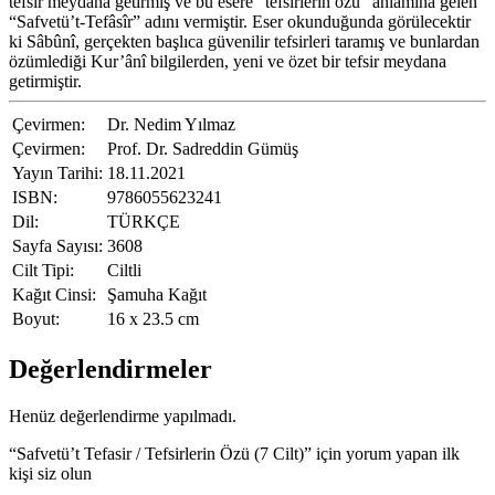
tefsir meydana getirmiş ve bu esere “tefsirlerin özü” anlamına gelen
“Safvetü’t-Tefâsîr” adını vermiştir. Eser okunduğunda görülecektir
ki Sâbûnî, gerçekten başlıca güvenilir tefsirleri taramış ve bunlardan
özümlediği Kur’ânî bilgilerden, yeni ve özet bir tefsir meydana
getirmiştir.
Çevirmen:
Dr. Nedim Yılmaz
Çevirmen:
Prof. Dr. Sadreddin Gümüş
Yayın Tarihi:
18.11.2021
ISBN:
9786055623241
Dil:
TÜRKÇE
Sayfa Sayısı:
3608
Cilt Tipi:
Ciltli
Kağıt Cinsi:
Şamuha Kağıt
Boyut:
16 x 23.5 cm
Değerlendirmeler
Henüz değerlendirme yapılmadı.
“Safvetü’t Tefasir / Tefsirlerin Özü (7 Cilt)” için yorum yapan ilk
kişi siz olun