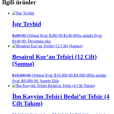
İlgili ürünler
İşte Tevhid
₺
280,00
Orijinal fiyat: ₺280,00.
₺
140,00
Şu andaki fiyat:
₺140,00.
Devamını oku
Besairul Kur’an Tefsiri (12 Cilt)
(Şamua)
₺
18.000,00
Orijinal fiyat: ₺18.000,00.
₺
9.000,00
Şu andaki
fiyat: ₺9.000,00.
Sepete Ekle
İbn Kayyim Tefsiri Bedai’ut Tefsir (4
Cilt Takım)