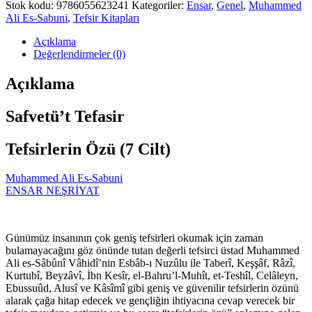
Stok kodu:
9786055623241
Kategoriler:
Ensar
,
Genel
,
Muhammed
Ali Es-Sabuni
,
Tefsir Kitapları
Açıklama
Değerlendirmeler (0)
Açıklama
Safvetü’t Tefasir
Tefsirlerin Özü (7 Cilt)
Muhammed Ali Es-Sabuni
ENSAR NEŞRİYAT
Günümüz insanının çok geniş tefsirleri okumak için zaman
bulamayacağını göz önünde tutan değerli tefsirci üstad Muhammed
Ali es-Sâbûnî Vâhidî’nin Esbâb-ı Nuzûlu ile Taberî, Keşşâf, Râzî,
Kurtubî, Beyzâvî, İbn Kesîr, el-Bahru’l-Muhît, et-Teshîl, Celâleyn,
Ebussuûd, Alusî ve Kâsîmî gibi geniş ve güvenilir tefsirlerin özünü
alarak çağa hitap edecek ve gençliğin ihtiyacına cevap verecek bir