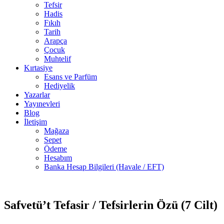
Tefsir
Hadis
Fıkıh
Tarih
Arapça
Çocuk
Muhtelif
Kırtasiye
Esans ve Parfüm
Hediyelik
Yazarlar
Yayınevleri
Blog
İletişim
Mağaza
Sepet
Ödeme
Hesabım
Banka Hesap Bilgileri (Havale / EFT)
2 adet
-30%
stokta
Safvetü’t Tefasir / Tefsirlerin Özü (7 Cilt)