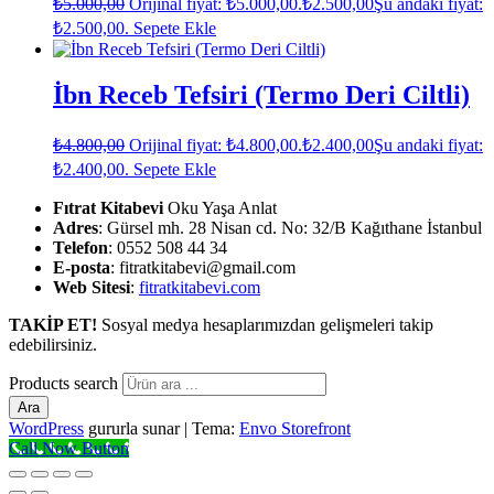
₺
5.000,00
Orijinal fiyat: ₺5.000,00.
₺
2.500,00
Şu andaki fiyat:
₺2.500,00.
Sepete Ekle
İbn Receb Tefsiri (Termo Deri Ciltli)
₺
4.800,00
Orijinal fiyat: ₺4.800,00.
₺
2.400,00
Şu andaki fiyat:
₺2.400,00.
Sepete Ekle
Fıtrat Kitabevi
Oku Yaşa Anlat
Adres
: Gürsel mh. 28 Nisan cd. No: 32/B Kağıthane İstanbul
Telefon
: 0552 508 44 34
E-posta
: fitratkitabevi@gmail.com
Web Sitesi
:
fitratkitabevi.com
TAKİP ET!
Sosyal medya hesaplarımızdan gelişmeleri takip
edebilirsiniz.
Products search
Ara
WordPress
gururla sunar
|
Tema:
Envo Storefront
Call Now Button