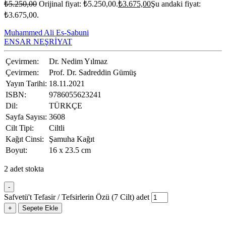
₺
5.250,00
Orijinal fiyat: ₺5.250,00.
₺
3.675,00
Şu andaki fiyat:
₺3.675,00.
Muhammed Ali Es-Sabuni
ENSAR NEŞRİYAT
Çevirmen:
Dr. Nedim Yılmaz
Çevirmen:
Prof. Dr. Sadreddin Gümüş
Yayın Tarihi:
18.11.2021
ISBN:
9786055623241
Dil:
TÜRKÇE
Sayfa Sayısı:
3608
Cilt Tipi:
Ciltli
Kağıt Cinsi:
Şamuha Kağıt
Boyut:
16 x 23.5 cm
2 adet stokta
-
Safvetü't Tefasir / Tefsirlerin Özü (7 Cilt) adet
+
Sepete Ekle