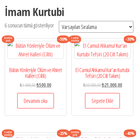
İmam Kurtubi
6 sonucun tümü gösteriliyor
Stokta
1 adet
-50%
-30%
yok
stokta
Bütün Yönleriyle Ölüm ve Ahiret
El Camiul Ahkamul Kur’an Kurtubi
Halleri (Ciltli)
Tefsiri (20 Cilt Takım)
Orijinal
Şu
Orijinal
Şu
₺
1.000,00
₺
500,00
₺
30.000,00
₺
21.000,00
fiyat:
andaki
fiyat:
andaki
₺1.000,00.
fiyat:
₺30.000,00.
fiyat:
Devamını oku
Sepete Ekle
₺500,00.
₺21.000,0
1 adet
Stokta
-25%
-40%
stokta
yok