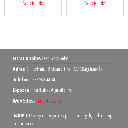
₺1.300,00.
fiyat:
₺400,00.
fiyat:
Sepete Ekle
Sepete Ekle
₺650,00.
₺200,00.
Fıtrat Kitabevi
Oku Yaşa Anlat
Adres
: Gürsel mh. 28 Nisan cd. No: 32/B Kağıthane İstanbul
Telefon
: 0552 508 44 34
E-posta
: fitratkitabevi@gmail.com
Web Sitesi
:
fitratkitabevi.com
TAKİP ET!
Sosyal medya hesaplarımızdan gelişmeleri takip
edebilirsiniz.