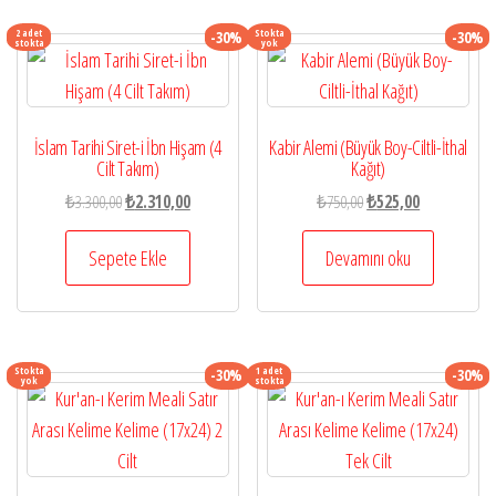
2 adet
Stokta
-30%
-30%
stokta
yok
İslam Tarihi Siret-i İbn Hişam (4
Kabir Alemi (Büyük Boy-Ciltli-İthal
Cilt Takım)
Kağıt)
Orijinal
Şu
Orijinal
Şu
₺
3.300,00
₺
2.310,00
₺
750,00
₺
525,00
fiyat:
andaki
fiyat:
andaki
₺3.300,00.
fiyat:
₺750,00.
fiyat:
Sepete Ekle
Devamını oku
₺2.310,00.
₺525,00.
Stokta
1 adet
-30%
-30%
yok
stokta