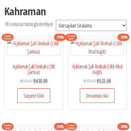
Kahraman
18 sonucun tümü gösteriliyor
4 adet
Stokta
-30%
-30%
stokta
yok
Açıklamalı Şafi İlmihali (Ciltli
Açıklamalı Şafi İlmihali (Ciltli-İthal
Şamua)
Kağıt)
Orijinal
Şu
Orijinal
Şu
₺
900,00
₺
630,00
₺
750,00
₺
525,00
fiyat:
andaki
fiyat:
andaki
₺900,00.
fiyat:
₺750,00.
fiyat:
Sepete Ekle
Devamını oku
₺630,00.
₺525,00.
Stokta
1 adet
-30%
-40%
yok
stokta