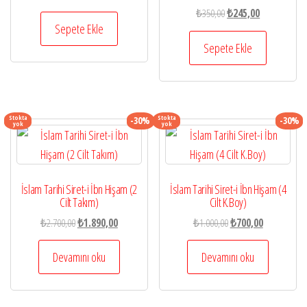
fiyat:
andaki
Orijinal
Şu
₺
350,00
₺
245,00
₺6.000,00.
fiyat:
Sepete Ekle
fiyat:
andaki
₺4.200,00.
₺350,00.
fiyat:
Sepete Ekle
₺245,00.
Stokta
Stokta
-30%
-30%
yok
yok
İslam Tarihi Siret-i İbn Hişam (2
İslam Tarihi Siret-i İbn Hişam (4
Cilt Takım)
Cilt K.Boy)
Orijinal
Şu
Orijinal
Şu
₺
2.700,00
₺
1.890,00
₺
1.000,00
₺
700,00
fiyat:
andaki
fiyat:
andaki
₺2.700,00.
fiyat:
₺1.000,00.
fiyat:
Devamını oku
Devamını oku
₺1.890,00.
₺700,00.