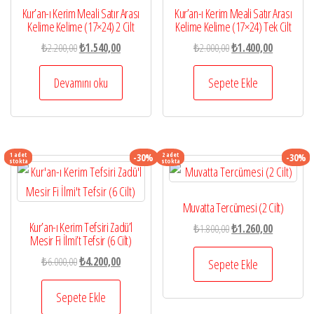
Kur’an-ı Kerim Meali Satır Arası
Kur’an-ı Kerim Meali Satır Arası
Kelime Kelime (17×24) 2 Cilt
Kelime Kelime (17×24) Tek Cilt
Orijinal
Şu
Orijinal
Şu
₺
2.200,00
₺
1.540,00
₺
2.000,00
₺
1.400,00
fiyat:
andaki
fiyat:
andaki
₺2.200,00.
fiyat:
₺2.000,00.
fiyat:
Devamını oku
Sepete Ekle
₺1.540,00.
₺1.400,00.
1 adet
2 adet
-30%
-30%
stokta
stokta
Muvatta Tercümesi (2 Cilt)
Kur’an-ı Kerim Tefsiri Zadü’l
Orijinal
Şu
₺
1.800,00
₺
1.260,00
Mesir Fi İlmi’t Tefsir (6 Cilt)
fiyat:
andaki
Orijinal
Şu
₺
6.000,00
₺
4.200,00
₺1.800,00.
fiyat:
Sepete Ekle
fiyat:
andaki
₺1.260,00.
₺6.000,00.
fiyat:
Sepete Ekle
₺4.200,00.