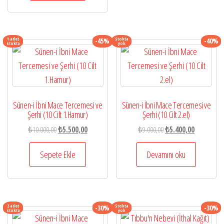
1 adet
Stokta
-45%
-40%
stokta
yok
Sünen-i İbni Mace Tercemesi ve
Sünen-i İbni Mace Tercemesi ve
Şerhi (10 Cilt 1.Hamur)
Şerhi (10 Cilt 2.el)
Orijinal
Şu
Orijinal
Şu
₺
10.000,00
₺
5.500,00
₺
9.000,00
₺
5.400,00
fiyat:
andaki
fiyat:
andaki
₺10.000,00.
fiyat:
₺9.000,00.
fiyat:
Sepete Ekle
Devamını oku
₺5.500,00.
₺5.400,00.
2 adet
Stokta
-30%
-30%
stokta
yok