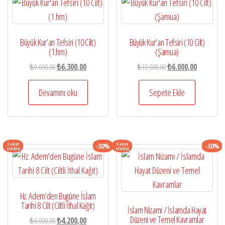
Büyük Kur’an Tefsiri (10 Cilt)
Büyük Kur’an Tefsiri (10 Cilt)
(1.hm)
(Şamua)
Orijinal
Şu
Orijinal
Şu
₺
9.000,00
₺
6.300,00
₺
10.000,00
₺
6.000,00
fiyat:
andaki
fiyat:
andaki
₺9.000,00.
fiyat:
₺10.000,00.
fiyat:
Devamını oku
Sepete Ekle
₺6.300,00.
₺6.000,00.
2 adet
3 adet
-30%
-30%
stokta
stokta
Hz. Adem’den Bugüne İslam
Tarihi 8 Cilt (Ciltli İthal Kağıt)
İslam Nizamı / İslamda Hayat
Düzeni ve Temel Kavramlar
Orijinal
Şu
₺
6.000,00
₺
4.200,00