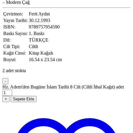
– Modern Çağ
Çevirmen:
Ferit Aydın
Yayın Tarihi:
30.12.1993
ISBN:
9789757954590
Baskı Sayısı:
1. Baskı
Dil:
TÜRKÇE
Cilt Tipi:
Ciltli
Kağıt Cinsi:
Kitap Kağıdı
Boyut:
16.54 x 23.54 cm
2 adet stokta
-
Hz. Adem'den Bugüne İslam Tarihi 8 Cilt (Ciltli İthal Kağıt) adet
+
Sepete Ekle