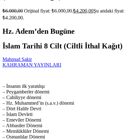
₺
6.000,00
Orijinal fiyat: ₺6.000,00.
₺
4.200,00
Şu andaki fiyat:
₺4.200,00.
Hz. Adem’den Bugüne
İslam Tarihi 8 Cilt (Ciltli İthal Kağıt)
Mahmud Şakir
KAHRAMAN YAYINLARI
– İnsanın ilk yaratılışı
– Peygamberler dönemi
– Cahiliyye dönemi
– Hz. Muhammed’in (s.a.v.) dönemi
– Dört Halife Devri
– İslam Devleti
– Emeviler Dönemi
– Abbasiler Dönemi
– Memlüklüler Dönemi
– Osmanlılar Dönemi