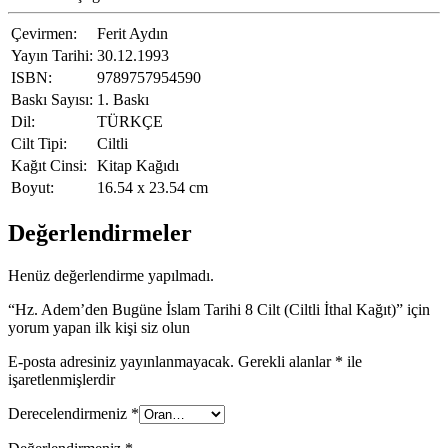
Çevirmen:
Ferit Aydın
Yayın Tarihi:
30.12.1993
ISBN:
9789757954590
Baskı Sayısı:
1. Baskı
Dil:
TÜRKÇE
Cilt Tipi:
Ciltli
Kağıt Cinsi:
Kitap Kağıdı
Boyut:
16.54 x 23.54 cm
Değerlendirmeler
Henüz değerlendirme yapılmadı.
“Hz. Adem’den Bugüne İslam Tarihi 8 Cilt (Ciltli İthal Kağıt)” için
yorum yapan ilk kişi siz olun
E-posta adresiniz yayınlanmayacak.
Gerekli alanlar
*
ile
işaretlenmişlerdir
Derecelendirmeniz
*