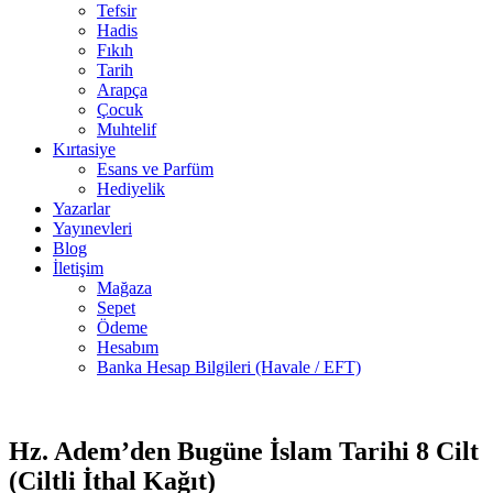
Tefsir
Hadis
Fıkıh
Tarih
Arapça
Çocuk
Muhtelif
Kırtasiye
Esans ve Parfüm
Hediyelik
Yazarlar
Yayınevleri
Blog
İletişim
Mağaza
Sepet
Ödeme
Hesabım
Banka Hesap Bilgileri (Havale / EFT)
2 adet
-30%
stokta
Hz. Adem’den Bugüne İslam Tarihi 8 Cilt
(Ciltli İthal Kağıt)