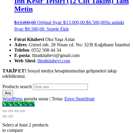
İbn Kesir Tefsiri (12 Cilt Takım) Tam
Metin
₺
13.000,00
Orijinal fiyat: ₺13.000,00.
₺
6.500,00
Şu andaki
fiyat: ₺6.500,00.
Sepete Ekle
Fıtrat Kitabevi
Oku Yaşa Anlat
Adres
: Gürsel mh. 28 Nisan cd. No: 32/B Kağıthane İstanbul
Telefon
: 0552 508 44 34
E-posta
: fitratkitabevi@gmail.com
Web Sitesi
:
fitratkitabevi.com
TAKİP ET!
Sosyal medya hesaplarımızdan gelişmeleri takip
edebilirsiniz.
Products search
Ara
WordPress
gururla sunar
|
Tema:
Envo Storefront
Call Now Button
Select at least 2 products
to compare