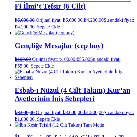
Fi İlmi’t Tefsir (6 Cilt)
₺
6.000,00
Orijinal fiyat: ₺6.000,00.
₺
4.200,00
Şu andaki fiyat:
₺4.200,00.
Sepete Ekle
Gençliğe Mesajlar (cep boy)
₺
100,00
Orijinal fiyat: ₺100,00.
₺
55,00
Şu andaki fiyat:
₺55,00.
Sepete Ekle
Esbab-ı Nüzul (4 Cilt Takım) Kur’an
Ayetlerinin İniş Sebepleri
₺
3.600,00
Orijinal fiyat: ₺3.600,00.
₺
1.800,00
Şu andaki fiyat:
₺1.800,00.
Sepete Ekle