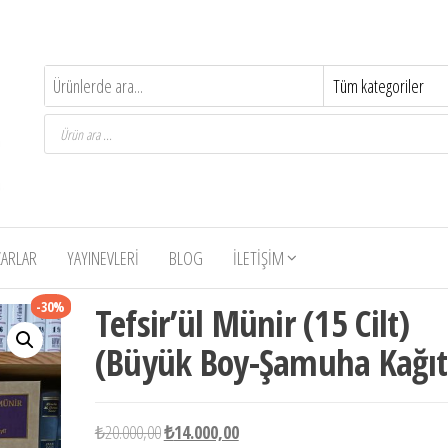
Products
search
ZARLAR
YAYINEVLERI
BLOG
İLETIŞIM
-30%
Tefsir’ül Münir (15 Cilt)
(Büyük Boy-Şamuha Kağıt
Orijinal
Şu
₺
20.000,00
₺
14.000,00