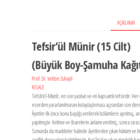
AÇIKLAMA
Tefsir’ül Münir (15 Cilt)
(Büyük Boy-Şamuha Kağı
Prof. Dr. Vehbe Zuhayli
RİSALE
Tefsîrü’l-Münîr, en son yazılan ve en kapsamlı tefsirdir. Her c
eserden yararlanılmasını kolaylaştırması açısından son derec
Âyetler ilk önce konu başlığı verilerek bölümlere ayrılmış, a
yapılmıştır. Kelime ve İbarelerin anlamı verilmiş, sonra sırasıyl
Sonunda da maddeler halinde âyetlerden çıkan hüküm ve hikme
zayıflık dereceleri belirtilmiştir. Kur’ân’dan çıkan gündelik h