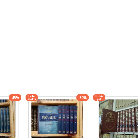
1 adet
Stokta
-45%
-30%
stokta
yok