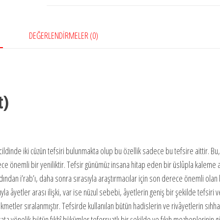
DEĞERLENDIRMELER (0)
t)
ildinde iki cüzün tefsiri bulunmakta olup bu özellik sadece bu tefsire aittir. Bu,
e önemli bir yeniliktir. Tefsir günümüz insana hitap eden bir üslûpla kaleme al
rdından i’rab’ı, daha sonra sırasıyla araştırmacılar için son derece önemli olan 
a âyetler arası ilişki, var ise nüzul sebebi, âyetlerin geniş bir şekilde tefsiri ve
tler sıralanmıştır. Tefsirde kullanılan bütün hadislerin ve rivâyetlerin sıhha
ayata yönelik bütün fıkhî hükümler teferruatlı bir şekilde ve fıkıh mezheplerinin g