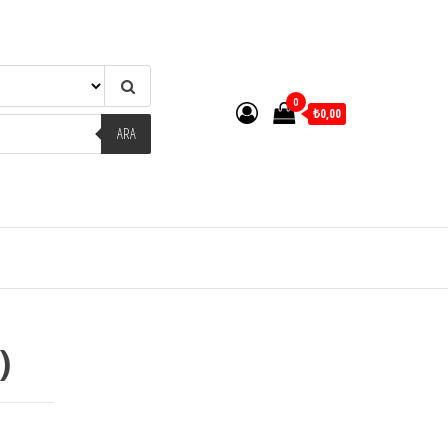
0
₺0,00
ARA
)