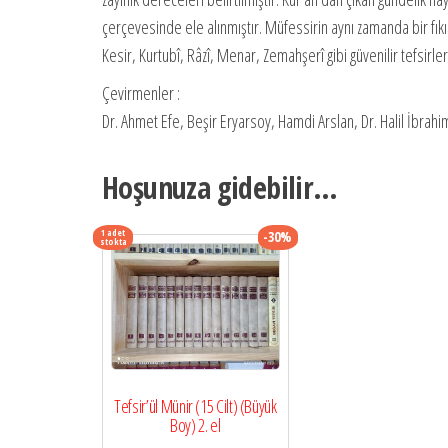
çerçevesinde ele alınmıştır. Müfessirin aynı zamanda bir fıkıh
Kesir, Kurtubî, Râzî, Menar, Zemahşerî gibi güvenilir tefsirle
Çevirmenler :
Dr. Ahmet Efe, Beşir Eryarsoy, Hamdi Arslan, Dr. Halil İbrahim 
Hoşunuza gidebilir…
1 adet
-30%
stokta
Tefsir’ül Münir (15 Cilt) (Büyük
Boy) 2. el