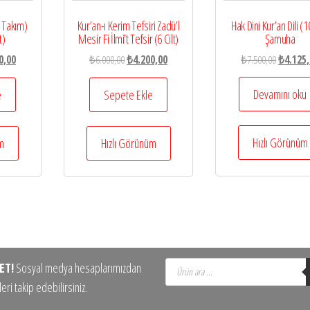
Hak Dini Kur’an Dili (10
t Takım)
Kur’an-ı Kerim Tefsiri Zadü’l
Şamuha
t)
Mesir Fi İlmi’t Tefsir (6 Cilt)
Orijinal
l
Şu
Orijinal
Şu
₺
7.500,00
₺
4.125
0,00
₺
6.000,00
₺
4.200,00
fiyat:
andaki
fiyat:
andaki
₺7.500,0
,00.
fiyat:
₺6.000,00.
fiyat:
Devamını oku
e
Sepete Ekle
₺4.400,00.
₺4.200,00.
Hızlı Görünüm
üm
Hızlı Görünüm
Products
ET!
Sosyal medya hesaplarımızdan
search
eri takip edebilirsiniz.