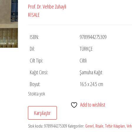
fiyat:
andaki
Prof. Dr. Vehbe Zuhayli
₺20.000,00.
fiyat:
RİSALE
₺14.000,00.
ISBN:
9789944275309
Dil:
TÜRKÇE
Cilt Tipi:
Ciltli
Kağıt Cinsi:
Şamuha Kağıt
Boyut:
16.5 x 24.5 cm
Stokta yok
Add to wishlist
Karşılaştır
Stok kodu:
9789944275309
Kategoriler:
Genel
,
Risale
,
Tefsir Kitapları
,
Veh