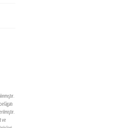
ınmıştır.
belâgatı
rilmiştir.
t ve
örüşleri