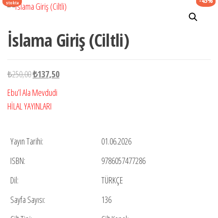
-45%
stokta
İslama Giriş (Ciltli)
Orijinal
Şu
₺
250,00
₺
137,50
fiyat:
andaki
Ebu’l Ala Mevdudi
₺250,00.
fiyat:
HİLAL YAYINLARI
₺137,50.
Yayın Tarihi:
01.06.2026
ISBN:
9786057477286
Dil:
TÜRKÇE
Sayfa Sayısı:
136