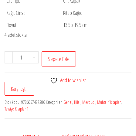
Cilt Tipi:
Cilt Kapak
Kağıt Cinsi:
Kitap Kağıdı
Boyut:
13.5 x 19.5 cm
4 adet stokta
İslama
-
+
Sepete Ekle
Giriş
(Ciltli)
Add to wishlist
adet
Karşılaştır
Stok kodu:
9786057477286
Kategoriler:
Genel
,
Hilal
,
Mevdudi
,
Muhtelif kitaplar
,
Tavsiye Kitaplar 1