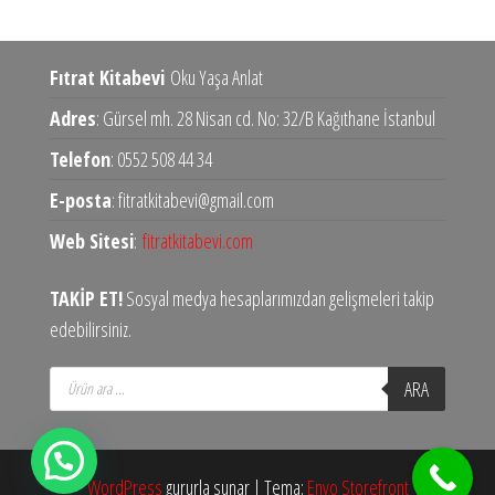
Fıtrat Kitabevi
Oku Yaşa Anlat
Adres
: Gürsel mh. 28 Nisan cd. No: 32/B Kağıthane İstanbul
Telefon
: 0552 508 44 34
E-posta
: fitratkitabevi@gmail.com
Web Sitesi
:
fitratkitabevi.com
TAKİP ET!
Sosyal medya hesaplarımızdan gelişmeleri takip
edebilirsiniz.
Products
ARA
search
WordPress
gururla sunar
|
Tema:
Envo Storefront