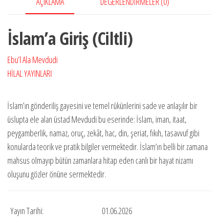
AÇIKLAMA
DEĞERLENDIRMELER (0)
İslam’a Giriş (Ciltli)
Ebu’l Ala Mevdudi
HİLAL YAYINLARI
İslam’ın gönderiliş gayesini ve temel rükünlerini sade ve anlaşılır bir
üslupta ele alan üstad Mevdudi bu eserinde: İslam, iman, itaat,
peygamberlik, namaz, oruç, zekât, hac, din, şeriat, fıkıh, tasavvuf gibi
konularda teorik ve pratik bilgiler vermektedir. İslam’ın belli bir zamana
mahsus olmayıp bütün zamanlara hitap eden canlı bir hayat nizamı
oluşunu gözler önüne sermektedir.
Yayın Tarihi:
01.06.2026