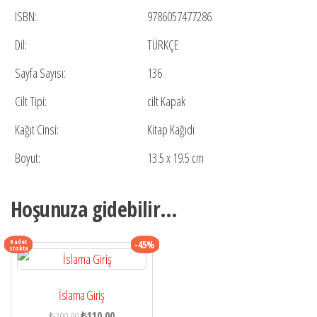
ISBN:
9786057477286
Dil:
TÜRKÇE
Sayfa Sayısı:
136
Cilt Tipi:
cilt Kapak
Kağıt Cinsi:
Kitap Kağıdı
Boyut:
13.5 x 19.5 cm
Hoşunuza gidebilir…
9 adet
-45%
stokta
İslama Giriş
Orijinal
Şu
₺
200,00
₺
110,00