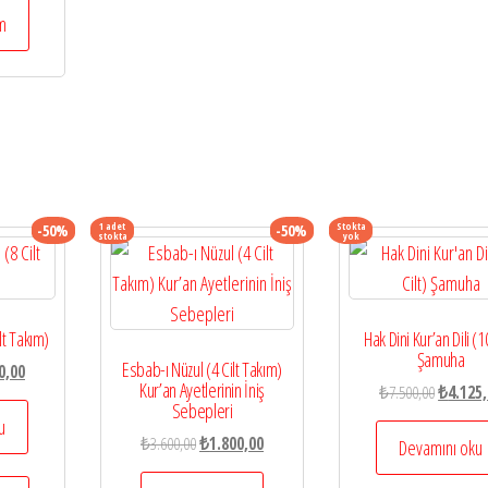
üm
1 adet
Stokta
-50%
-50%
stokta
yok
lt Takım)
Hak Dini Kur’an Dili (10
Şamuha
Esbab-ı Nüzul (4 Cilt Takım)
l
Şu
0,00
Kur’an Ayetlerinin İniş
Orijinal
₺
7.500,00
₺
4.125
andaki
Sebepleri
fiyat:
,00.
fiyat:
u
Orijinal
Şu
₺
3.600,00
₺
1.800,00
₺7.500,0
Devamını oku
₺2.750,00.
fiyat:
andaki