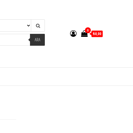
0
₺0,00
ARA