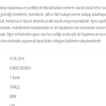
 Dünya toplumunu ve özellikle de Müslümanları merkeze alarak ictimâî tefsir us
i getirdiği örneklerle, temsillerle, aklî ve fikrî mukayeselerle anlayıp anlatmaya
ansal, mekânsal ve kişisel anlamda pratik olarak ortaya koymaktadır. Ayrıca ayet
 salonundan, mahallemizin meydanından ve de hayatımızın tam ortasından seçme
r. Diğer tefsirlerden ayırıcı olan bu özelliği vesilesiyle de hayatımızı en ince
ın tüm yönleriyle yaşanacak hayat kitabı olduğunu kalbimize nakşetmektedir.
07.05.2019
9786057828033
1. Baskı
TÜRKÇE
8088
Ciltli