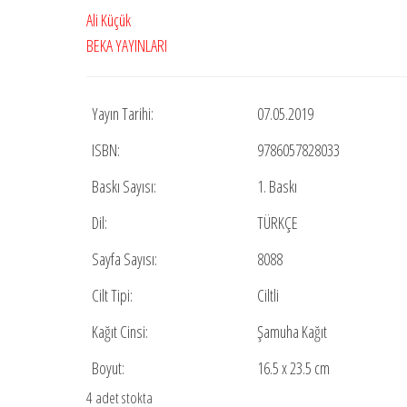
fiyat:
andaki
Ali Küçük
₺18.000,00.
fiyat:
BEKA YAYINLARI
₺9.000,00.
Yayın Tarihi:
07.05.2019
ISBN:
9786057828033
Baskı Sayısı:
1. Baskı
Dil:
TÜRKÇE
Sayfa Sayısı:
8088
Cilt Tipi:
Ciltli
Kağıt Cinsi:
Şamuha Kağıt
Boyut:
16.5 x 23.5 cm
4 adet stokta