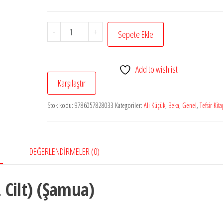
Besairul
-
+
Sepete Ekle
Kur’an
Tefsiri
Add to wishlist
(12
Karşılaştır
Cilt)
(Şamua)
Stok kodu:
9786057828033
Kategoriler:
Ali Küçük
,
Beka
,
Genel
,
Tefsir Kita
adet
DEĞERLENDIRMELER (0)
2 Cilt) (Şamua)