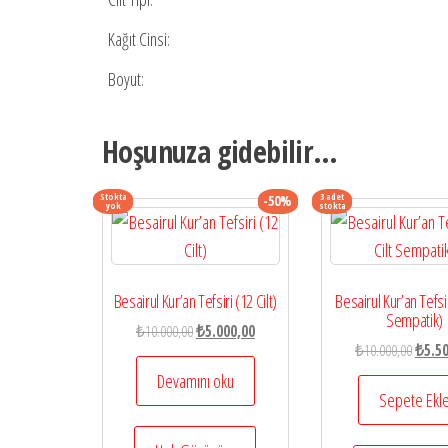
Kağıt Cinsi:
Boyut:
Hoşunuza gidebilir…
Stokta
3 adet
-50%
yok
stokta
Besairul Kur’an Tefsiri (12 Cilt)
Besairul Kur’an Tefsir
Sempatik)
Orijinal
Şu
₺
10.000,00
₺
5.000,00
Orijina
₺
10.000,00
₺
5.5
fiyat:
andaki
fiyat:
₺10.000,00.
fiyat:
Devamını oku
₺10.00
Sepete Ekl
₺5.000,00.