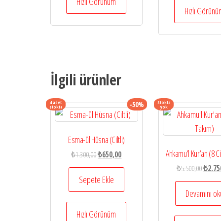
Hızlı Görünüm
Hızlı Görün
İlgili ürünler
4 adet
Stokta
-50%
stokta
yok
Esma-ül Hüsna (Ciltli)
Ahkamu’l Kur’an (8 Ci
Orijinal
Şu
₺
1.300,00
₺
650,00
fiyat:
andaki
Orijina
₺
5.500,00
₺
2.75
₺1.300,00.
fiyat:
Sepete Ekle
fiyat:
₺650,00.
₺5.500
Devamını ok
Hızlı Görünüm