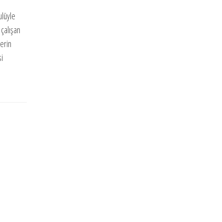
ulüyle
 çalışan
lerin
si