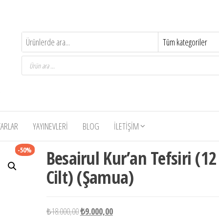
Products
search
ZARLAR
YAYINEVLERI
BLOG
İLETIŞIM
-50%
Besairul Kur’an Tefsiri (12
Cilt) (Şamua)
Orijinal
Şu
₺
18.000,00
₺
9.000,00