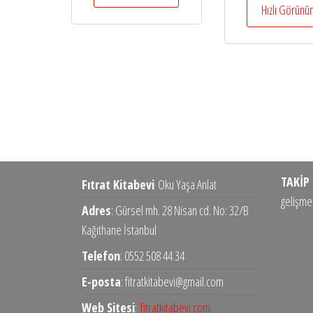
Hızlı Görün
TAKİP 
Fıtrat Kitabevi
Oku Yaşa Anlat
gelişmel
Adres
: Gürsel mh. 28 Nisan cd. No: 32/B
Kağıthane İstanbul
Telefon
: 0552 508 44 34
E-posta
: fitratkitabevi@gmail.com
Web Sitesi
:
fitratkitabevi.com