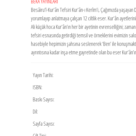
BEKA YAYINLARI
Besâiru’l-Kur’ân Tefsiri Kur’ân-ı Kerîm’i, Çağımızda yaşayan
yorumlayıp anlatmaya çalışan 12 ciltlik eser. Kur’ân ayetlerin
Ali küçük hoca Kur’ân’ın her bir ayetinin evrenselliğini; zam
tefsiri esnasında getirdiği temsil ve örneklerini evimizin
hasebiyle hepimizin şahsına seslenerek ‘Ben’ ile konuşmaktadı
ayrıntısına kadar inşa etme gayretinde olan bu eser Kur’ân’
Yayın Tarihi:
ISBN:
Baskı Sayısı:
Dil:
Sayfa Sayısı:
Cilt Tipi: