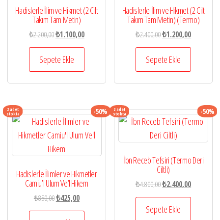
Hadislerle İlim ve Hikmet (2 Cilt
Hadislerle İlim ve Hikmet (2 Cilt
Takım Tam Metin)
Takım Tam Metin) (Termo)
Orijinal
Şu
Orijinal
Şu
₺
2.200,00
₺
1.100,00
₺
2.400,00
₺
1.200,00
fiyat:
andaki
fiyat:
andaki
₺2.200,00.
fiyat:
₺2.400,00.
fiyat:
Sepete Ekle
Sepete Ekle
₺1.100,00.
₺1.200,00.
2 adet
2 adet
-50%
-50%
stokta
stokta
İbn Receb Tefsiri (Termo Deri
Ciltli)
Hadislerle İlimler ve Hikmetler
Camiu’l Ulum Ve’l Hikem
Orijinal
Şu
₺
4.800,00
₺
2.400,00
fiyat:
andaki
Orijinal
Şu
₺
850,00
₺
425,00
₺4.800,00.
fiyat:
Sepete Ekle
fiyat:
andaki
₺2.400,00.