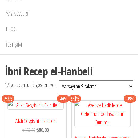
YAYINEVLERI
BLOG
İLETIŞIM
İbni Recep el-Hanbeli
17 sonucun tümü gösteriliyor
2 adet
3 adet
-40%
-45%
stokta
stokta
Allah Sevgisinin Esintileri
Orijinal
Şu
₺
150,00
₺
90,00
fiyat:
andaki