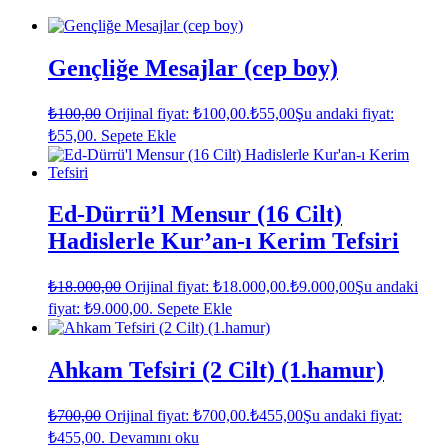
Gençliğe Mesajlar (cep boy)
₺
100,00
Orijinal fiyat: ₺100,00.
₺
55,00
Şu andaki fiyat:
₺55,00.
Sepete Ekle
Ed-Dürrü’l Mensur (16 Cilt)
Hadislerle Kur’an-ı Kerim Tefsiri
₺
18.000,00
Orijinal fiyat: ₺18.000,00.
₺
9.000,00
Şu andaki
fiyat: ₺9.000,00.
Sepete Ekle
Ahkam Tefsiri (2 Cilt) (1.hamur)
₺
700,00
Orijinal fiyat: ₺700,00.
₺
455,00
Şu andaki fiyat:
₺455,00.
Devamını oku