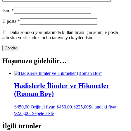
İsim
*
E-posta
*
Daha sonraki yorumlarımda kullanılması için adım, e-posta
adresim ve site adresim bu tarayıcıya kaydedilsin.
Hoşunuza gidebilir…
Hadislerle İlimler ve Hikmetler
(Roman Boy)
₺
450,00
Orijinal fiyat: ₺450,00.
₺
225,00
Şu andaki fiyat:
₺225,00.
Sepete Ekle
İlgili ürünler