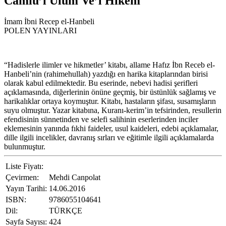
Camiu’l Ulum Ve’l Hikem
İmam İbni Recep el-Hanbeli
POLEN YAYINLARI
“Hadislerle ilimler ve hikmetler’ kitabı, allame Hafız İbn Receb el-
Hanbeli’nin (rahimehullah) yazdığı en harika kitaplarından birisi
olarak kabul edilmektedir. Bu eserinde, nebevi hadisi şerifleri
açıklamasında, diğerlerinin önüne geçmiş, bir üstünlük sağlamış ve
harikalıklar ortaya koymuştur. Kitabı, hastaların şifası, susamışların
suyu olmuştur. Yazar kitabına, Kuranı-kerim’in tefsirinden, resullerin
efendisinin sünnetinden ve selefi salihinin eserlerinden inciler
eklemesinin yanında fıkhi faideler, usul kaideleri, edebi açıklamalar,
dille ilgili incelikler, davranış sırları ve eğitimle ilgili açıklamalarda
bulunmuştur.
Liste Fiyatı:
Çevirmen:
Mehdi Canpolat
Yayın Tarihi:
14.06.2016
ISBN:
9786055104641
Dil:
TÜRKÇE
Sayfa Sayısı:
424