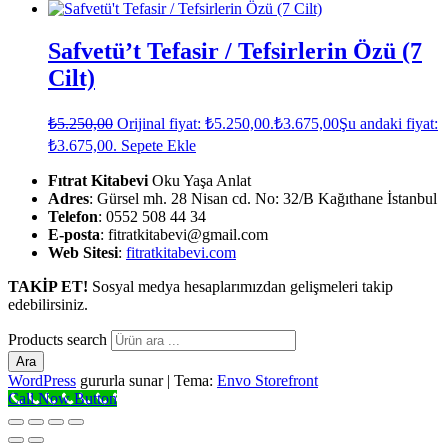
Safvetü’t Tefasir / Tefsirlerin Özü (7
Cilt)
₺
5.250,00
Orijinal fiyat: ₺5.250,00.
₺
3.675,00
Şu andaki fiyat:
₺3.675,00.
Sepete Ekle
Fıtrat Kitabevi
Oku Yaşa Anlat
Adres
: Gürsel mh. 28 Nisan cd. No: 32/B Kağıthane İstanbul
Telefon
: 0552 508 44 34
E-posta
: fitratkitabevi@gmail.com
Web Sitesi
:
fitratkitabevi.com
TAKİP ET!
Sosyal medya hesaplarımızdan gelişmeleri takip
edebilirsiniz.
Products search
Ara
WordPress
gururla sunar
|
Tema:
Envo Storefront
Call Now Button