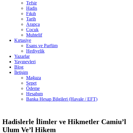
Tefsir
Hadis
Fıkıh
Tarih
Arapça
Çocuk
Muhtelif
Kırtasiye
Esans ve Parfüm
Hediyelik
Yazarlar
Yayınevleri
Blog
İletişim
Mağaza
Sepet
Ödeme
Hesabım
Banka Hesap Bilgileri (Havale / EFT)
2 adet
-50%
stokta
Hadislerle İlimler ve Hikmetler Camiu’l
Ulum Ve’l Hikem