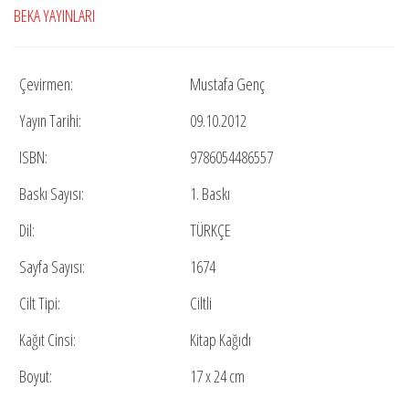
BEKA YAYINLARI
Çevirmen:
Mustafa Genç
Yayın Tarihi:
09.10.2012
ISBN:
9786054486557
Baskı Sayısı:
1. Baskı
Dil:
TÜRKÇE
Sayfa Sayısı:
1674
Cilt Tipi:
Ciltli
Kağıt Cinsi:
Kitap Kağıdı
Boyut:
17 x 24 cm