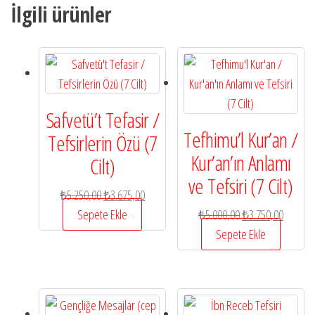
İlgili ürünler
Safvetü’t Tefasir /
Tefhimu’l Kur’an /
Tefsirlerin Özü (7
Kur’an’ın Anlamı
Cilt)
ve Tefsiri (7 Cilt)
Orijinal
Şu
₺
5.250,00
₺
3.675,00
fiyat:
andaki
Orijinal
Şu
Sepete Ekle
₺
5.000,00
₺
3.750,00
₺5.250,00.
fiyat:
fiyat:
andaki
Sepete Ekle
₺3.675,00.
₺5.000,00.
fiyat:
₺3.750,