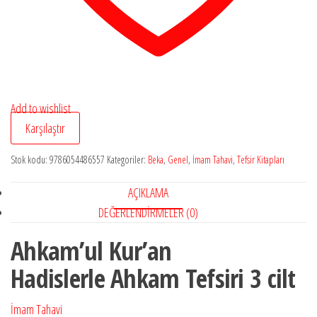
Add to wishlist
Karşılaştır
Stok kodu:
9786054486557
Kategoriler:
Beka
,
Genel
,
İmam Tahavi
,
Tefsir Kitapları
AÇIKLAMA
DEĞERLENDIRMELER (0)
Ahkam’ul Kur’an
Hadislerle Ahkam Tefsiri 3 cilt
İmam Tahavi