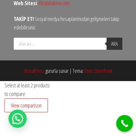
Web Sitesi
:
fitratkitabevi.com
TAKİP ET!
Sosyal medya hesaplarımızdan gelişmeleri takip
edebilirsiniz.
Products
ARA
search
WordPress
gururla sunar
|
Tema:
Envo Storefront
Select at least 2 products
to compare
View comparison