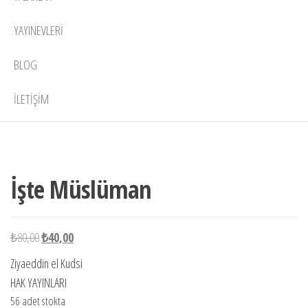
YAYINEVLERI
BLOG
İLETIŞIM
56 adet
-50%
stokta
İşte Müslüman
Orijinal
Şu
₺
80,00
₺
40,00
fiyat:
andaki
Ziyaeddin el Kudsi
₺80,00.
fiyat:
HAK YAYINLARI
₺40,00.
56 adet stokta