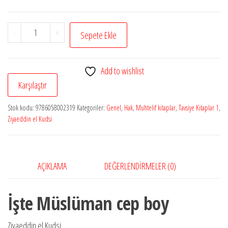
İşte
-
+
Sepete Ekle
Müslüman
adet
Add to wishlist
Karşılaştır
Stok kodu:
9786058002319
Kategoriler:
Genel
,
Hak
,
Muhtelif kitaplar
,
Tavsiye Kitaplar 1
,
Ziyaeddin el Kudsi
AÇIKLAMA
DEĞERLENDIRMELER (0)
İşte Müslüman cep boy
Ziyaeddin el Kudsi