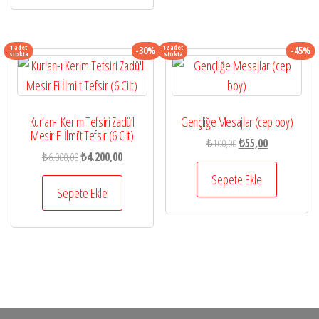
1 adet
12 adet
-30%
-45%
stokta
stokta
Kur’an-ı Kerim Tefsiri Zadü’l
Gençliğe Mesajlar (cep boy)
Mesir Fi İlmi’t Tefsir (6 Cilt)
Orijinal
Şu
₺
100,00
₺
55,00
Orijinal
Şu
₺
6.000,00
₺
4.200,00
fiyat:
andaki
fiyat:
andaki
₺100,00.
fiyat:
Sepete Ekle
₺6.000,00.
fiyat:
Sepete Ekle
₺55,00.
₺4.200,00.