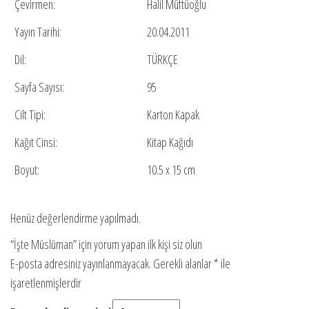
Çevirmen:
Halil Müftüoğlu
Yayın Tarihi:
20.04.2011
Dil:
TÜRKÇE
Sayfa Sayısı:
95
Cilt Tipi:
Karton Kapak
Kağıt Cinsi:
Kitap Kağıdı
Boyut:
10.5 x 15 cm
Henüz değerlendirme yapılmadı.
“İşte Müslüman” için yorum yapan ilk kişi siz olun
E-posta adresiniz yayınlanmayacak.
Gerekli alanlar
*
ile
işaretlenmişlerdir