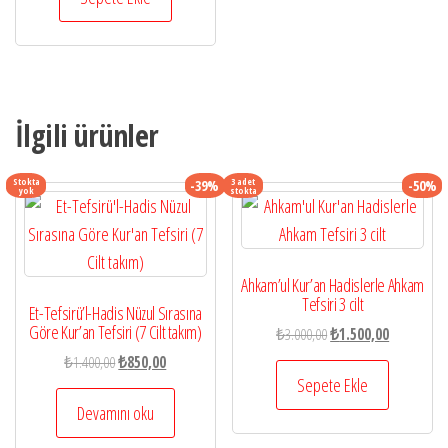
₺125,00.
İlgili ürünler
Stokta
3 adet
-39%
-50%
yok
stokta
Ahkam’ul Kur’an Hadislerle Ahkam
Tefsiri 3 cilt
Et-Tefsirü’l-Hadis Nüzul Sırasına
Göre Kur’an Tefsiri (7 Cilt takım)
Orijinal
Şu
₺
3.000,00
₺
1.500,00
fiyat:
andaki
Orijinal
Şu
₺
1.400,00
₺
850,00
₺3.000,00.
fiyat:
Sepete Ekle
fiyat:
andaki
₺1.500,00.
₺1.400,00.
fiyat:
Devamını oku
₺850,00.