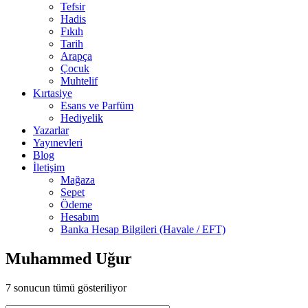
Tefsir
Hadis
Fıkıh
Tarih
Arapça
Çocuk
Muhtelif
Kırtasiye
Esans ve Parfüm
Hediyelik
Yazarlar
Yayınevleri
Blog
İletişim
Mağaza
Sepet
Ödeme
Hesabım
Banka Hesap Bilgileri (Havale / EFT)
Muhammed Uğur
7 sonucun tümü gösteriliyor