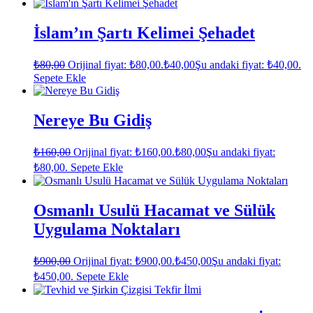
İslam’ın Şartı Kelimei Şehadet
₺
80,00
Orijinal fiyat: ₺80,00.
₺
40,00
Şu andaki fiyat: ₺40,00.
Sepete Ekle
Nereye Bu Gidiş
₺
160,00
Orijinal fiyat: ₺160,00.
₺
80,00
Şu andaki fiyat:
₺80,00.
Sepete Ekle
Osmanlı Usulü Hacamat ve Sülük
Uygulama Noktaları
₺
900,00
Orijinal fiyat: ₺900,00.
₺
450,00
Şu andaki fiyat:
₺450,00.
Sepete Ekle