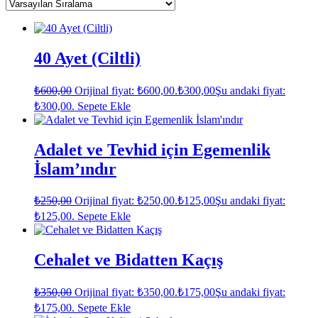
40 Ayet (Ciltli)
₺
600,00
Orijinal fiyat: ₺600,00.
₺
300,00
Şu andaki fiyat:
₺300,00.
Sepete Ekle
Adalet ve Tevhid için Egemenlik
İslam’ındır
₺
250,00
Orijinal fiyat: ₺250,00.
₺
125,00
Şu andaki fiyat:
₺125,00.
Sepete Ekle
Cehalet ve Bidatten Kaçış
₺
350,00
Orijinal fiyat: ₺350,00.
₺
175,00
Şu andaki fiyat:
₺175,00.
Sepete Ekle