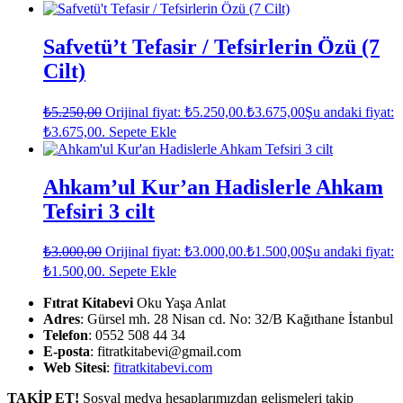
Safvetü’t Tefasir / Tefsirlerin Özü (7
Cilt)
₺
5.250,00
Orijinal fiyat: ₺5.250,00.
₺
3.675,00
Şu andaki fiyat:
₺3.675,00.
Sepete Ekle
Ahkam’ul Kur’an Hadislerle Ahkam
Tefsiri 3 cilt
₺
3.000,00
Orijinal fiyat: ₺3.000,00.
₺
1.500,00
Şu andaki fiyat:
₺1.500,00.
Sepete Ekle
Fıtrat Kitabevi
Oku Yaşa Anlat
Adres
: Gürsel mh. 28 Nisan cd. No: 32/B Kağıthane İstanbul
Telefon
: 0552 508 44 34
E-posta
: fitratkitabevi@gmail.com
Web Sitesi
:
fitratkitabevi.com
TAKİP ET!
Sosyal medya hesaplarımızdan gelişmeleri takip