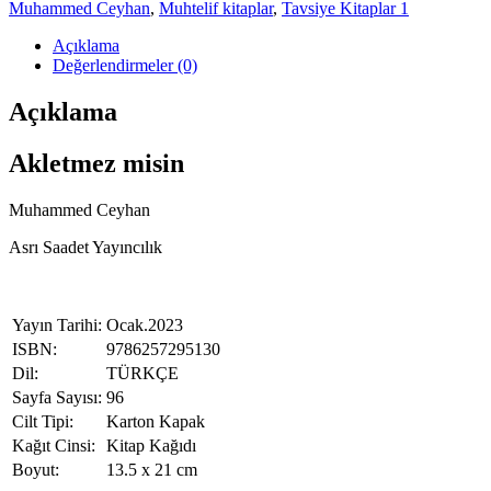
Muhammed Ceyhan
,
Muhtelif kitaplar
,
Tavsiye Kitaplar 1
Açıklama
Değerlendirmeler (0)
Açıklama
Akletmez misin
Muhammed Ceyhan
Asrı Saadet Yayıncılık
Yayın Tarihi:
Ocak.2023
ISBN:
9786257295130
Dil:
TÜRKÇE
Sayfa Sayısı:
96
Cilt Tipi:
Karton Kapak
Kağıt Cinsi:
Kitap Kağıdı
Boyut:
13.5 x 21 cm