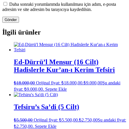
Daha sonraki yorumlarımda kullanılması için adım, e-posta
adresim ve site adresim bu tarayıcıya kaydedilsin.
İlgili ürünler
Ed-Dürrü’l Mensur (16 Cilt)
Hadislerle Kur’an-ı Kerim Tefsiri
₺
18.000,00
Orijinal fiyat: ₺18.000,00.
₺
9.000,00
Şu andaki
fiyat: ₺9.000,00.
Sepete Ekle
Tefsiru’s Sa’di (5 Cilt)
₺
5.500,00
Orijinal fiyat: ₺5.500,00.
₺
2.750,00
Şu andaki fiyat:
₺2.750,00.
Sepete Ekle