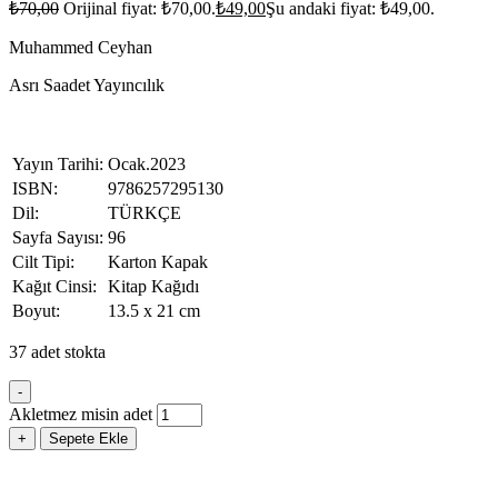
₺
70,00
Orijinal fiyat: ₺70,00.
₺
49,00
Şu andaki fiyat: ₺49,00.
Muhammed Ceyhan
Asrı Saadet Yayıncılık
Yayın Tarihi:
Ocak.2023
ISBN:
9786257295130
Dil:
TÜRKÇE
Sayfa Sayısı:
96
Cilt Tipi:
Karton Kapak
Kağıt Cinsi:
Kitap Kağıdı
Boyut:
13.5 x 21 cm
37 adet stokta
-
Akletmez misin adet
+
Sepete Ekle