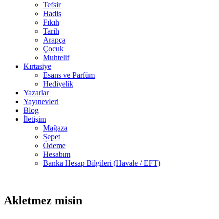
Tefsir
Hadis
Fıkıh
Tarih
Arapça
Çocuk
Muhtelif
Kırtasiye
Esans ve Parfüm
Hediyelik
Yazarlar
Yayınevleri
Blog
İletişim
Mağaza
Sepet
Ödeme
Hesabım
Banka Hesap Bilgileri (Havale / EFT)
37 adet
-30%
stokta
Akletmez misin