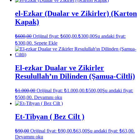
el-Ezkar (Dualar ve Zikirler) (Karton
Kapak)
₺
600,00
Orijinal fiyat: ₺600,00.
₺
300,00
Şu andaki fiyat:
₺300,00.
Sepete Ekle
El-ezkar Dualar ve Zikirler
Resulullah’ın Dilinden (Şamua-Ciltli)
₺
1.000,00
Orijinal fiyat: ₺1.000,00.
₺
500,00
Şu andaki fiyat:
₺500,00.
Devamını oku
Et-Tibyan ( Bez Cilt )
₺
90,00
Orijinal fiyat: ₺90,00.
₺
63,00
Şu andaki fiyat: ₺63,00.
Devamını oku