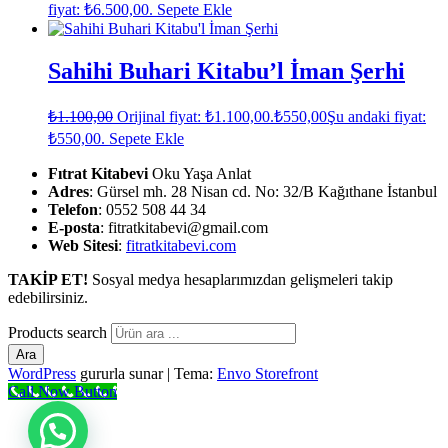
fiyat: ₺6.500,00.
Sepete Ekle
Sahihi Buhari Kitabu’l İman Şerhi
₺
1.100,00
Orijinal fiyat: ₺1.100,00.
₺
550,00
Şu andaki fiyat:
₺550,00.
Sepete Ekle
Fıtrat Kitabevi
Oku Yaşa Anlat
Adres
: Gürsel mh. 28 Nisan cd. No: 32/B Kağıthane İstanbul
Telefon
: 0552 508 44 34
E-posta
: fitratkitabevi@gmail.com
Web Sitesi
:
fitratkitabevi.com
TAKİP ET!
Sosyal medya hesaplarımızdan gelişmeleri takip
edebilirsiniz.
Products search
Ara
WordPress
gururla sunar
|
Tema:
Envo Storefront
Call Now Button