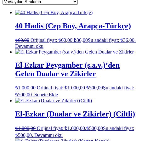
40 Hadis (Cep Boy, Arapça-Türkçe)
₺
60,00
Orijinal fiyat: ₺60,00.
₺
36,00
Şu andaki fiyat: ₺36,00.
Devamını oku
El Ezkar Peygamber (s.a.v.)’den
Gelen Dualar ve Zikirler
₺
1.000,00
Orijinal fiyat: ₺1.000,00.
₺
500,00
Şu andaki fiyat:
₺500,00.
Sepete Ekle
El-Ezkar (Dualar ve Zikirler) (Ciltli)
₺
1.000,00
Orijinal fiyat: ₺1.000,00.
₺
500,00
Şu andaki fiyat:
₺500,00.
Devamını oku