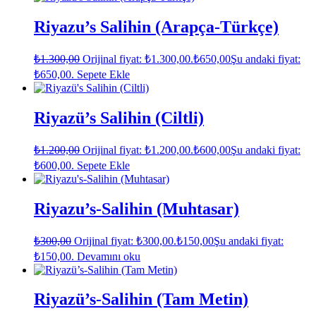
Riyazu’s Salihin (Arapça-Türkçe)
₺
1.300,00
Orijinal fiyat: ₺1.300,00.
₺
650,00
Şu andaki fiyat:
₺650,00.
Sepete Ekle
Riyazü’s Salihin (Ciltli)
₺
1.200,00
Orijinal fiyat: ₺1.200,00.
₺
600,00
Şu andaki fiyat:
₺600,00.
Sepete Ekle
Riyazu’s-Salihin (Muhtasar)
₺
300,00
Orijinal fiyat: ₺300,00.
₺
150,00
Şu andaki fiyat:
₺150,00.
Devamını oku
Riyazü’s-Salihin (Tam Metin)