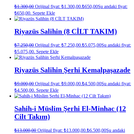
₺
1.300,00
Orijinal fiyat: ₺1.300,00.
₺
650,00
Şu andaki fiyat:
₺650,00.
Sepete Ekle
Riyazüs Salihin (8 CİLT TAKIM)
₺
7.250,00
Orijinal fiyat: ₺7.250,00.
₺
5.075,00
Şu andaki fiyat:
₺5.075,00.
Sepete Ekle
Riyazüs Salihin Şerhi Kemalpaşazade
₺
9.000,00
Orijinal fiyat: ₺9.000,00.
₺
4.500,00
Şu andaki fiyat:
₺4.500,00.
Sepete Ekle
Sahih-i Müslim Şerhi El-Minhac (12
Cilt Takım)
₺
13.000,00
Orijinal fiyat: ₺13.000,00.
₺
6.500,00
Şu andaki