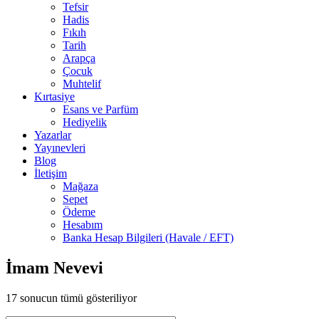
Tefsir
Hadis
Fıkıh
Tarih
Arapça
Çocuk
Muhtelif
Kırtasiye
Esans ve Parfüm
Hediyelik
Yazarlar
Yayınevleri
Blog
İletişim
Mağaza
Sepet
Ödeme
Hesabım
Banka Hesap Bilgileri (Havale / EFT)
İmam Nevevi
17 sonucun tümü gösteriliyor