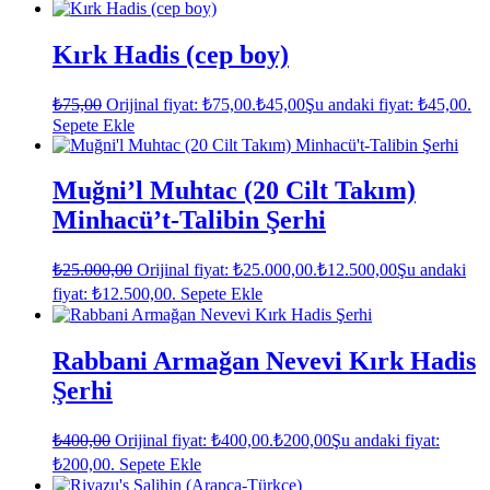
Kırk Hadis (cep boy)
₺
75,00
Orijinal fiyat: ₺75,00.
₺
45,00
Şu andaki fiyat: ₺45,00.
Sepete Ekle
Muğni’l Muhtac (20 Cilt Takım)
Minhacü’t-Talibin Şerhi
₺
25.000,00
Orijinal fiyat: ₺25.000,00.
₺
12.500,00
Şu andaki
fiyat: ₺12.500,00.
Sepete Ekle
Rabbani Armağan Nevevi Kırk Hadis
Şerhi
₺
400,00
Orijinal fiyat: ₺400,00.
₺
200,00
Şu andaki fiyat:
₺200,00.
Sepete Ekle