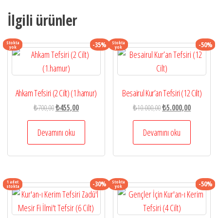
İlgili ürünler
Stokta
Stokta
-35%
-50%
yok
yok
Ahkam Tefsiri (2 Cilt) (1.hamur)
Besairul Kur’an Tefsiri (12 Cilt)
Orijinal
Şu
Orijinal
Şu
₺
700,00
₺
455,00
₺
10.000,00
₺
5.000,00
fiyat:
andaki
fiyat:
andaki
₺700,00.
fiyat:
₺10.000,00.
fiyat:
Devamını oku
Devamını oku
₺455,00.
₺5.000,00.
1 adet
Stokta
-30%
-50%
stokta
yok