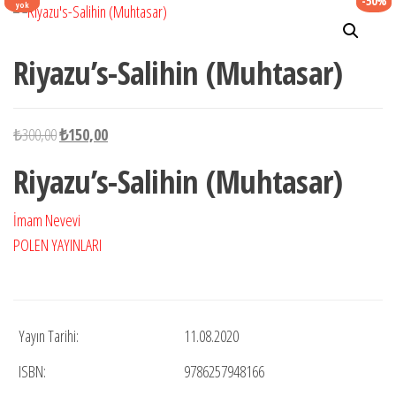
-50%
yok
Riyazu’s-Salihin (Muhtasar)
Orijinal
Şu
₺
300,00
₺
150,00
fiyat:
andaki
Riyazu’s-Salihin (Muhtasar)
₺300,00.
fiyat:
₺150,00.
İmam Nevevi
POLEN YAYINLARI
Yayın Tarihi:
11.08.2020
ISBN:
9786257948166