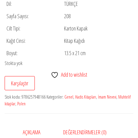
Dil:
TÜRKÇE
Sayfa Sayısı:
208
Cilt Tipi:
Karton Kapak
Kağıt Cinsi:
Kitap Kağıdı
Boyut:
13.5 x 21 cm
Stokta yok
Add to wishlist
Karşılaştır
Stok kodu:
9786257948166
Kategoriler:
Genel
,
Hadis Kitapları
,
İmam Nevevi
,
Muhtelif
kitaplar
,
Polen
AÇIKLAMA
DEĞERLENDIRMELER (0)