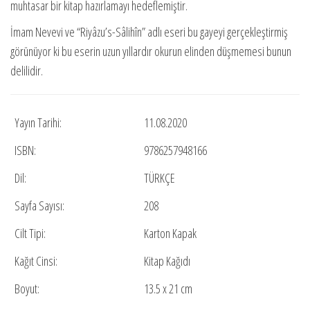
muhtasar bir kitap hazırlamayı hedeflemiştir.
İmam Nevevi ve “Riyâzu’s-Sâlihîn” adlı eseri bu gayeyi gerçekleştirmiş
görünüyor ki bu eserin uzun yıllardır okurun elinden düşmemesi bunun
delilidir.
Yayın Tarihi:
11.08.2020
ISBN:
9786257948166
Dil:
TÜRKÇE
Sayfa Sayısı:
208
Cilt Tipi:
Karton Kapak
Kağıt Cinsi:
Kitap Kağıdı
Boyut:
13.5 x 21 cm