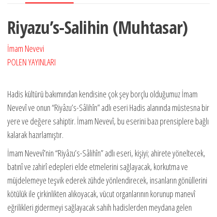
Riyazu’s-Salihin (Muhtasar)
İmam Nevevi
POLEN YAYINLARI
Hadis kültürü bakımından kendisine çok şey borçlu olduğumuz İmam
Nevevî ve onun “Riyâzu’s-Sâlihîn” adlı eseri Hadis alanında müstesna bir
yere ve değere sahiptir. İmam Nevevî, bu eserini bazı prensiplere bağlı
kalarak hazırlamıştır.
İmam Nevevî’nin “Riyâzu’s-Sâlihîn” adlı eseri, kişiyi; ahirete yöneltecek,
batınî ve zahirî edepleri elde etmelerini sağlayacak, korkutma ve
müjdelemeye teşvik ederek zühde yönlendirecek, insanların gönüllerini
kötülük ile çirkinlikten alıkoyacak, vücut organlarının korunup manevî
eğrilikleri gidermeyi sağlayacak sahih hadislerden meydana gelen