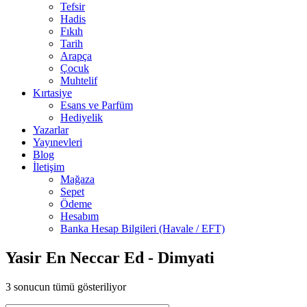
Tefsir
Hadis
Fıkıh
Tarih
Arapça
Çocuk
Muhtelif
Kırtasiye
Esans ve Parfüm
Hediyelik
Yazarlar
Yayınevleri
Blog
İletişim
Mağaza
Sepet
Ödeme
Hesabım
Banka Hesap Bilgileri (Havale / EFT)
Yasir En Neccar Ed - Dimyati
3 sonucun tümü gösteriliyor