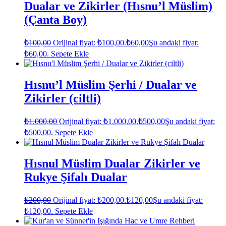
Dualar ve Zikirler (Hısnu’l Müslim)
(Çanta Boy)
₺
100,00
Orijinal fiyat: ₺100,00.
₺
60,00
Şu andaki fiyat:
₺60,00.
Sepete Ekle
Hısnu’l Müslim Şerhi / Dualar ve
Zikirler (ciltli)
₺
1.000,00
Orijinal fiyat: ₺1.000,00.
₺
500,00
Şu andaki fiyat:
₺500,00.
Sepete Ekle
Hısnul Müslim Dualar Zikirler ve
Rukye Şifalı Dualar
₺
200,00
Orijinal fiyat: ₺200,00.
₺
120,00
Şu andaki fiyat:
₺120,00.
Sepete Ekle