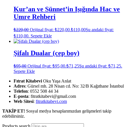
Kur’an ve Sünnet’in Işığında Hac ve
Umre Rehberi
₺
220,00
Orijinal fiyat: ₺220,00.
₺
110,00
Şu andaki fiyat:
₺110,00.
Sepete Ekle
Şifalı Dualar (cep boy)
₺
95,00
Orijinal fiyat: ₺95,00.
₺
71,25
Şu andaki fiyat: ₺71,25.
Sepete Ekle
Fıtrat Kitabevi
Oku Yaşa Anlat
Adres
: Gürsel mh. 28 Nisan cd. No: 32/B Kağıthane İstanbul
Telefon
: 0552 508 44 34
E-posta
: fitratkitabevi@gmail.com
Web Sitesi
:
fitratkitabevi.com
TAKİP ET!
Sosyal medya hesaplarımızdan gelişmeleri takip
edebilirsiniz.
Products search