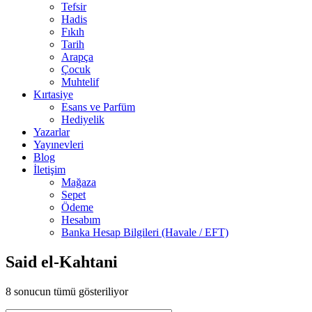
Tefsir
Hadis
Fıkıh
Tarih
Arapça
Çocuk
Muhtelif
Kırtasiye
Esans ve Parfüm
Hediyelik
Yazarlar
Yayınevleri
Blog
İletişim
Mağaza
Sepet
Ödeme
Hesabım
Banka Hesap Bilgileri (Havale / EFT)
Said el-Kahtani
8 sonucun tümü gösteriliyor