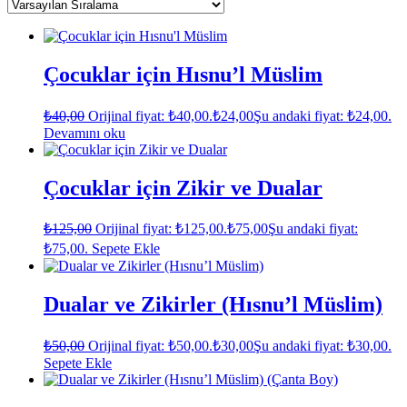
Çocuklar için Hısnu’l Müslim
₺
40,00
Orijinal fiyat: ₺40,00.
₺
24,00
Şu andaki fiyat: ₺24,00.
Devamını oku
Çocuklar için Zikir ve Dualar
₺
125,00
Orijinal fiyat: ₺125,00.
₺
75,00
Şu andaki fiyat:
₺75,00.
Sepete Ekle
Dualar ve Zikirler (Hısnu’l Müslim)
₺
50,00
Orijinal fiyat: ₺50,00.
₺
30,00
Şu andaki fiyat: ₺30,00.
Sepete Ekle