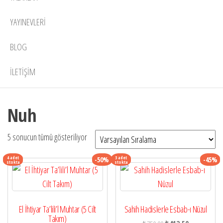
YAYINEVLERI
BLOG
İLETIŞIM
Nuh
5 sonucun tümü gösteriliyor
4 adet
3 adet
-50%
-45%
stokta
stokta
El İhtiyar Ta’lili’l Muhtar (5 Cilt
Sahih Hadislerle Esbab-ı Nüzul
Takım)