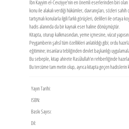
İbn Kayyim el-Cevziyye’nin en önemli eserlerinden biri olan
konu ile alakalı verdiği hükümler, davranışları, sözleri sa
tartışmalı konularla ilgili farklı görüşleri, delilleri ile orta
hadis alanında da bir kaynak eser haline dönüşmüştür.
Kitapta, oturup kalkmasından, yeme içmesine, vücut yapısınd
Peygamberin şahsî tüm özellikleri anlatıldığı gibi; ordu ha
eğitimine; insanlara tebliğinden devlet başkanlığı uygulamal
Bu sebeple, kitap ahirete Rasûlullah’ın rehberliğinde hazırl
Bu tercüme tam metin olup, ayrıca kitapta geçen hadislerin ka
Yayın Tarihi:
ISBN:
Baskı Sayısı:
Dil: