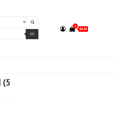
0
₺0,00
ARA
 (5