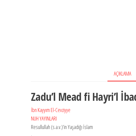
AÇIKLAMA
Zadu’l Mead fi Hayri’l İbad
İbn Kayyım El-Cevziyye
NUH YAYINLARI
Resullullah (s.a.v.)’in Yaşadığı İslam