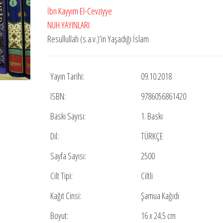
fiyat:
andaki
İbn Kayyım El-Cevziyye
₺4.000,00.
fiyat:
NUH YAYINLARI
₺2.200,00.
Resullullah (s.a.v.)’in Yaşadığı İslam
Yayın Tarihi:
09.10.2018
ISBN:
9786056861420
Baskı Sayısı:
1. Baskı
Dil:
TÜRKÇE
Sayfa Sayısı:
2500
Cilt Tipi:
Ciltli
Kağıt Cinsi:
Şamua Kağıdı
Boyut:
16 x 24.5 cm