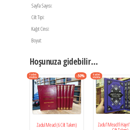
Sayfa Sayısı:
Cilt Tipi:
Kağıt Cinsi:
Boyut:
Hoşunuza gidebilir…
1 adet
5 adet
-50%
stokta
stokta
Zadu’l Mead fi Hayri’
Zadul Mead (6 Cilt Takım)