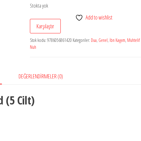
Stokta yok
Add to wishlist
Karşılaştır
Stok kodu:
9786056861420
Kategoriler:
Dua
,
Genel
,
İbn Kayyım
,
Muhtelif 
Nuh
DEĞERLENDIRMELER (0)
 (5 Cilt)