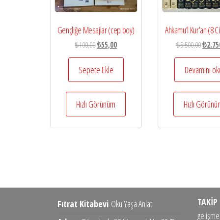
Gençliğe Mesajlar (cep boy)
Ahkamu’l Kur’an (8 Ci
Orijinal
Şu
Orijina
₺
100,00
₺
55,00
₺
5.500,00
₺
2.75
fiyat:
andaki
fiyat:
₺100,00.
fiyat:
₺5.500
Sepete Ekle
Devamını ok
₺55,00.
Hızlı Görünüm
Hızlı Görün
TAKİP 
Fıtrat Kitabevi
Oku Yaşa Anlat
gelişmel