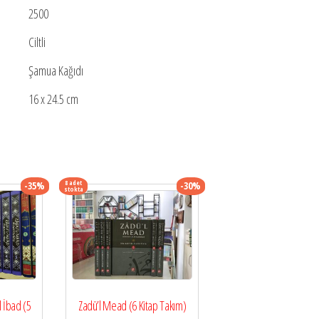
2500
Ciltli
Şamua Kağıdı
16 x 24.5 cm
8 adet
-35%
-30%
stokta
Zadü’l Mead (6 Kitap Takım)
l İbad (5