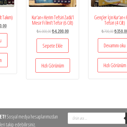
Gençler İçin Kur’an-ı
lt Takım)
Kur’an-ı Kerim Tefsiri Zadü’l
Tefsiri (4 Cilt)
Mesir Fi İlmi’t Tefsir (6 Cilt)
l
Şu
0,00
Orijinal
Orijinal
Şu
₺
700,00
₺
350,0
₺
6.000,00
₺
4.200,00
andaki
fiyat:
fiyat:
andaki
,00.
fiyat:
u
₺700,00.
₺6.000,00.
fiyat:
Devamını oku
Sepete Ekle
₺2.750,00.
₺4.200,00.
üm
Hızlı Görünüm
Hızlı Görünüm
Products
ET!
Sosyal medya hesaplarımızdan
search
eri takip edebilirsiniz.