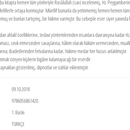
 bu kitapta hemen tüm yönleriyle Rasûlullah (sav) incelenmiş, Hz. Peygamberin
hih delillerle ortaya konmuştur. Müellif bununla da yetinmemiş hemen hemen tüm
ya koymuş ve bunları tartışmış, bir hükme varmıştır. Bu sebeple eser siyer yanında f
an ahlakî özelliklerine, tedavi yöntemlerinden insanlara davranışına kadar Hz
zırlaması, sevk etmesinden savaşlarına, hâkim olarak hüküm vermesinden, muall
arına; ibadetlerinden fetvalarına kadar, hükme medar her husus anlatılmıştır.
anmak isteyen kişilerin bigâne kalamayacağı bir eserdir.
ynakları gösterilmiş, dipnotlar ve izahlar eklenmiştir.
09.10.2018
9786056861420
1. Baskı
TÜRKÇE