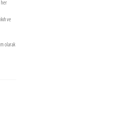
 her
ıkıh ve
.
im olarak