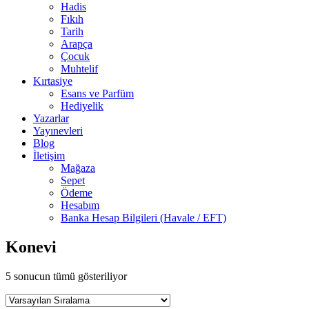
Hadis
Fıkıh
Tarih
Arapça
Çocuk
Muhtelif
Kırtasiye
Esans ve Parfüm
Hediyelik
Yazarlar
Yayınevleri
Blog
İletişim
Mağaza
Sepet
Ödeme
Hesabım
Banka Hesap Bilgileri (Havale / EFT)
Konevi
5 sonucun tümü gösteriliyor