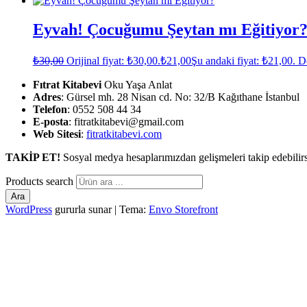
Eyvah! Çocuğumu Şeytan mı Eğitiyor
₺
30,00
Orijinal fiyat: ₺30,00.
₺
21,00
Şu andaki fiyat: ₺21,00.
D
Fıtrat Kitabevi
Oku Yaşa Anlat
Adres
: Gürsel mh. 28 Nisan cd. No: 32/B Kağıthane İstanbul
Telefon
: 0552 508 44 34
E-posta
: fitratkitabevi@gmail.com
Web Sitesi
:
fitratkitabevi.com
TAKİP ET!
Sosyal medya hesaplarımızdan gelişmeleri takip edebilirs
Products search
Ara
WordPress
gururla sunar
|
Tema:
Envo Storefront