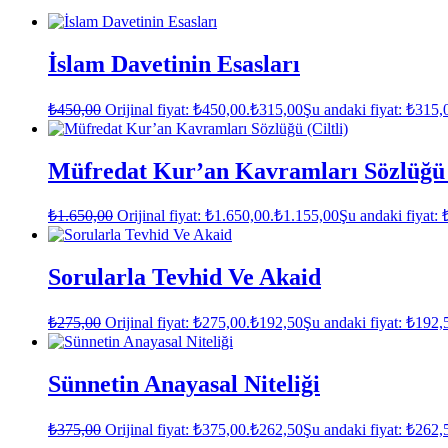
İslam Davetinin Esasları
₺
450,00
Orijinal fiyat: ₺450,00.
₺
315,00
Şu andaki fiyat: ₺315,
Müfredat Kur’an Kavramları Sözlüğü (
₺
1.650,00
Orijinal fiyat: ₺1.650,00.
₺
1.155,00
Şu andaki fiyat: 
Sorularla Tevhid Ve Akaid
₺
275,00
Orijinal fiyat: ₺275,00.
₺
192,50
Şu andaki fiyat: ₺192,
Sünnetin Anayasal Niteliği
₺
375,00
Orijinal fiyat: ₺375,00.
₺
262,50
Şu andaki fiyat: ₺262,