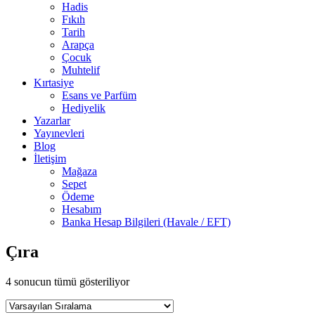
Hadis
Fıkıh
Tarih
Arapça
Çocuk
Muhtelif
Kırtasiye
Esans ve Parfüm
Hediyelik
Yazarlar
Yayınevleri
Blog
İletişim
Mağaza
Sepet
Ödeme
Hesabım
Banka Hesap Bilgileri (Havale / EFT)
Çıra
4 sonucun tümü gösteriliyor