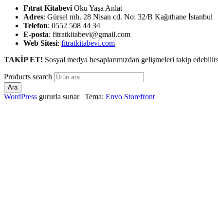
Fıtrat Kitabevi
Oku Yaşa Anlat
Adres
: Gürsel mh. 28 Nisan cd. No: 32/B Kağıthane İstanbul
Telefon
: 0552 508 44 34
E-posta
: fitratkitabevi@gmail.com
Web Sitesi
:
fitratkitabevi.com
TAKİP ET!
Sosyal medya hesaplarımızdan gelişmeleri takip edebilirs
Products search
Ara
WordPress
gururla sunar
|
Tema:
Envo Storefront