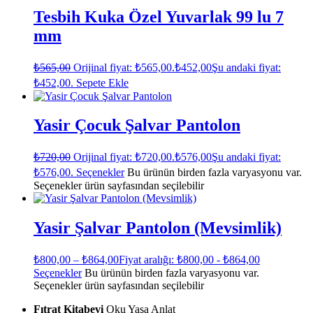
Tesbih Kuka Özel Yuvarlak 99 lu 7
mm
₺
565,00
Orijinal fiyat: ₺565,00.
₺
452,00
Şu andaki fiyat:
₺452,00.
Sepete Ekle
Yasir Çocuk Şalvar Pantolon
₺
720,00
Orijinal fiyat: ₺720,00.
₺
576,00
Şu andaki fiyat:
₺576,00.
Seçenekler
Bu ürünün birden fazla varyasyonu var.
Seçenekler ürün sayfasından seçilebilir
Yasir Şalvar Pantolon (Mevsimlik)
₺
800,00
–
₺
864,00
Fiyat aralığı: ₺800,00 - ₺864,00
Seçenekler
Bu ürünün birden fazla varyasyonu var.
Seçenekler ürün sayfasından seçilebilir
Fıtrat Kitabevi
Oku Yaşa Anlat