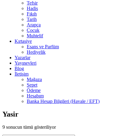
Tefsir
Hadis
Fıkıh
Tarih
Arapça
Çocuk
Muhtelif
Kırtasiye
Esans ve Parfüm
Hediyelik
Yazarlar
Yayınevleri
Blog
İletişim
Mağaza
Sepet
Ödeme
Hesabım
Banka Hesap Bilgileri (Havale / EFT)
Yasir
9 sonucun tümü gösteriliyor