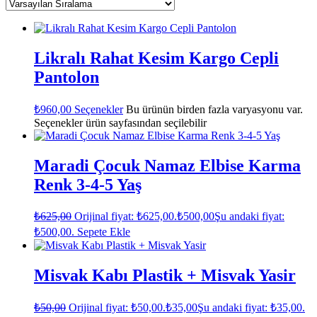
Likralı Rahat Kesim Kargo Cepli
Pantolon
₺
960,00
Seçenekler
Bu ürünün birden fazla varyasyonu var.
Seçenekler ürün sayfasından seçilebilir
Maradi Çocuk Namaz Elbise Karma
Renk 3-4-5 Yaş
₺
625,00
Orijinal fiyat: ₺625,00.
₺
500,00
Şu andaki fiyat:
₺500,00.
Sepete Ekle
Misvak Kabı Plastik + Misvak Yasir
₺
50,00
Orijinal fiyat: ₺50,00.
₺
35,00
Şu andaki fiyat: ₺35,00.