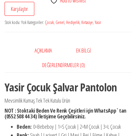
Add to wishlist
Pantolon
Karşılaştır
adet
Stok kodu:
Yok
Kategoriler:
Çocuk
,
Genel
,
Hediyelik
,
Kırtasiye
,
Yasir
AÇIKLAMA
EK BILGI
DEĞERLENDIRMELER (0)
Yasir Çocuk Şalvar Pantolon
Mevsimlik Kumaş Tek Tek Kutulu Ürün
NOT : Stoktaki Beden Ve Renk Çeşitleri için WhatsApp`tan
(0552 508 44 34) İletişime Geçebilirsiniz.
Beden:
0=Bebeboy | 1=S Çocuk | 2=M Çocuk | 3=L Çocuk
Renk:
Siyah | Lacivert | Gri | Mavi | Bej | Füme | Kahve |