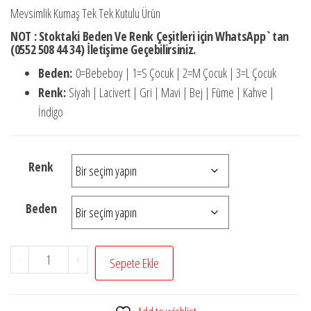
fiyat:
andaki
Mevsimlik Kumaş Tek Tek Kutulu Ürün
₺720,00.
fiyat:
NOT : Stoktaki Beden Ve Renk Çeşitleri için WhatsApp`tan
₺576,00.
(0552 508 44 34) İletişime Geçebilirsiniz.
Beden:
0=Bebeboy | 1=S Çocuk | 2=M Çocuk | 3=L Çocuk
Renk:
Siyah | Lacivert | Gri | Mavi | Bej | Füme | Kahve |
İndigo
Renk
Beden
Yasir
-
+
Sepete Ekle
Çocuk
Şalvar