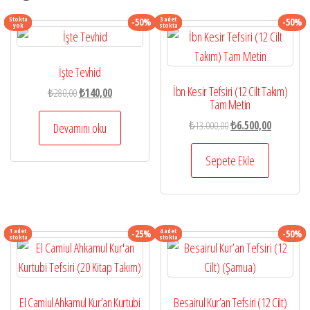
ürün
ürün
sayfasınd
Stokta
3 adet
-50%
-50%
yok
stokta
sayfasından
seçilebilir
seçilebilir
İşte Tevhid
İbn Kesir Tefsiri (12 Cilt Takım)
Orijinal
Şu
₺
280,00
₺
140,00
Tam Metin
fiyat:
andaki
Orijinal
Şu
₺280,00.
fiyat:
₺
13.000,00
₺
6.500,00
Devamını oku
fiyat:
andaki
₺140,00.
₺13.000,00.
fiyat:
Sepete Ekle
₺6.500,00.
1 adet
4 adet
-25%
-50%
stokta
stokta
El Camiul Ahkamul Kur’an Kurtubi
Besairul Kur’an Tefsiri (12 Cilt)