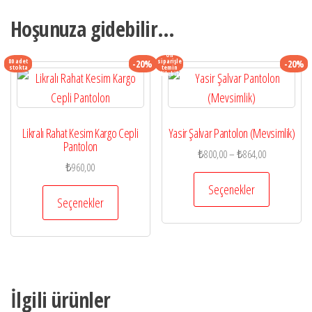
Hoşunuza gidebilir…
Ön
80 adet
siparişle
-20%
-20%
stokta
temin
edilebilir
Likralı Rahat Kesim Kargo Cepli
Yasir Şalvar Pantolon (Mevsimlik)
Pantolon
Fiyat
₺
800,00
–
₺
864,00
₺
960,00
aralığı:
Bu
₺800,00
Seçenekler
Bu
ürünün
Seçenekler
-
ürünün
birden
₺864,00
birden
fazla
fazla
varyasyon
varyasyonu
var.
var.
İlgili ürünler
Seçenekle
Seçenekler