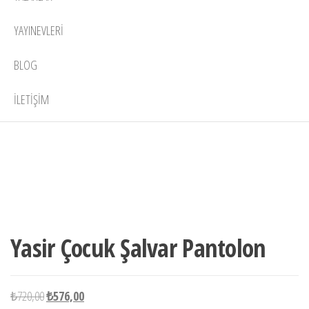
YAYINEVLERI
BLOG
İLETIŞIM
Ön
siparişle
-20%
temin
edilebilir
Yasir Çocuk Şalvar Pantolon
Orijinal
Şu
₺
720,00
₺
576,00