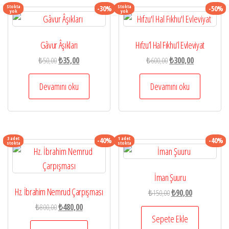
Stokta
Stokta
-30%
-50%
yok
yok
Gâvur Âşıkları
Hıfzu’l Hal Fıkhu’l Evleviyat
Orijinal
Şu
Orijinal
Şu
₺
50,00
₺
35,00
₺
600,00
₺
300,00
fiyat:
andaki
fiyat:
andaki
₺50,00.
fiyat:
₺600,00.
fiyat:
Devamını oku
Devamını oku
₺35,00.
₺300,00.
3 adet
1 adet
-40%
-40%
stokta
stokta
İman Şuuru
Hz. İbrahim Nemrud Çarpışması
Orijinal
Şu
₺
150,00
₺
90,00
fiyat:
andaki
Orijinal
Şu
₺
800,00
₺
480,00
₺150,00.
fiyat:
Sepete Ekle
fiyat:
andaki