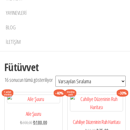
YAYINEVLERI
BLOG
İLETIŞIM
Fütüvvet
16 sonucun tümü gösteriliyor
1 adet
Stokta
-40%
-30%
stokta
yok
Aile Şuuru
Cahiliye Düzeninin Ruh Haritası
Orijinal
Şu
₺
300,00
₺
180,00
fiyat:
andaki