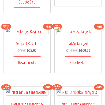
₺90,00.
₺800,00.
fiyat:
Sepete Ekle
₺480,00.
Stokta
19 adet
-45%
-40%
yok
stokta
Kelepçeli Beyinler
La Mustafa çelik
Orijinal
Şu
Orijinal
Şu
₺
40,00
₺
22,00
₺
1.000,00
₺
600,00
fiyat:
andaki
fiyat:
andaki
₺40,00.
fiyat:
₺1.000,00.
fiyat:
Devamını oku
Sepete Ekle
₺22,00.
₺600,00.
1 adet
Stokta
-40%
-40%
stokta
yok
Nasıl Bir Din’e İnanıyoruz?
Nasıl Bir Kitaba İnanıyoruz