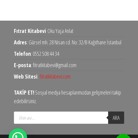
Fıtrat Kitabevi
Oku Yaşa Anlat
Adres
: Gürsel mh. 28 Nisan cd. No: 32/B Kağıthane İstanbul
Telefon
: 0552 508 44 34
E-posta
: fitratkitabevi@gmail.com
Web Sitesi
:
fitratkitabevi.com
TAKİP ET!
Sosyal medya hesaplarımızdan gelişmeleri takip
edebilirsiniz.
Products
ARA
search