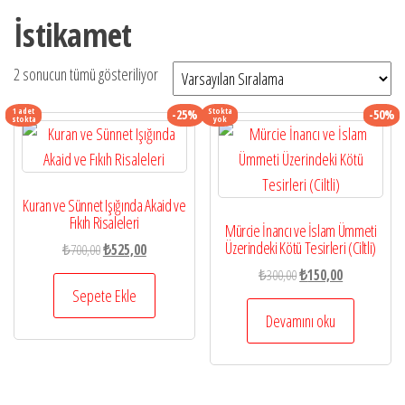
İstikamet
2 sonucun tümü gösteriliyor
1 adet
Stokta
-25%
-50%
stokta
yok
Kuran ve Sünnet Işığında Akaid ve
Fıkıh Risaleleri
Mürcie İnancı ve İslam Ümmeti
Üzerindeki Kötü Tesirleri (Ciltli)
Orijinal
Şu
₺
700,00
₺
525,00
fiyat:
andaki
Orijinal
Şu
₺
300,00
₺
150,00
₺700,00.
fiyat:
Sepete Ekle
fiyat:
andaki
₺525,00.
₺300,00.
fiyat:
Devamını oku
₺150,00.