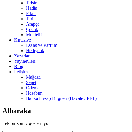
Tefsir
Hadis
Fıkıh
Tarih
Arapça
Çocuk
Muhtelif
Kırtasiye
Esans ve Parfüm
Hediyelik
Yazarlar
Yayınevleri
Blog
İletişim
Mağaza
Sepet
Ödeme
Hesabım
Banka Hesap Bilgileri (Havale / EFT)
Albaraka
Tek bir sonuç gösteriliyor