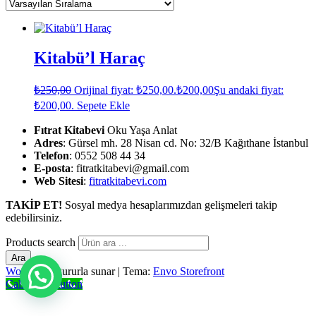
Kitabü’l Haraç
₺
250,00
Orijinal fiyat: ₺250,00.
₺
200,00
Şu andaki fiyat:
₺200,00.
Sepete Ekle
Fıtrat Kitabevi
Oku Yaşa Anlat
Adres
: Gürsel mh. 28 Nisan cd. No: 32/B Kağıthane İstanbul
Telefon
: 0552 508 44 34
E-posta
: fitratkitabevi@gmail.com
Web Sitesi
:
fitratkitabevi.com
TAKİP ET!
Sosyal medya hesaplarımızdan gelişmeleri takip
edebilirsiniz.
Products search
Ara
WordPress
gururla sunar
|
Tema:
Envo Storefront
Call Now Button