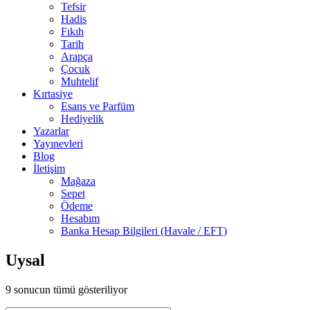
Tefsir
Hadis
Fıkıh
Tarih
Arapça
Çocuk
Muhtelif
Kırtasiye
Esans ve Parfüm
Hediyelik
Yazarlar
Yayınevleri
Blog
İletişim
Mağaza
Sepet
Ödeme
Hesabım
Banka Hesap Bilgileri (Havale / EFT)
Uysal
9 sonucun tümü gösteriliyor