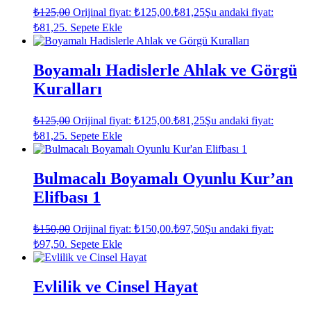
₺
125,00
Orijinal fiyat: ₺125,00.
₺
81,25
Şu andaki fiyat:
₺81,25.
Sepete Ekle
Boyamalı Hadislerle Ahlak ve Görgü
Kuralları
₺
125,00
Orijinal fiyat: ₺125,00.
₺
81,25
Şu andaki fiyat:
₺81,25.
Sepete Ekle
Bulmacalı Boyamalı Oyunlu Kur’an
Elifbası 1
₺
150,00
Orijinal fiyat: ₺150,00.
₺
97,50
Şu andaki fiyat:
₺97,50.
Sepete Ekle
Evlilik ve Cinsel Hayat