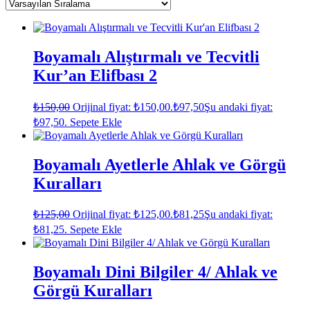
Boyamalı Alıştırmalı ve Tecvitli
Kur’an Elifbası 2
₺
150,00
Orijinal fiyat: ₺150,00.
₺
97,50
Şu andaki fiyat:
₺97,50.
Sepete Ekle
Boyamalı Ayetlerle Ahlak ve Görgü
Kuralları
₺
125,00
Orijinal fiyat: ₺125,00.
₺
81,25
Şu andaki fiyat:
₺81,25.
Sepete Ekle
Boyamalı Dini Bilgiler 4/ Ahlak ve
Görgü Kuralları