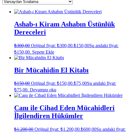
Ashab-ı Kiram Ashabın Üstünlük
Dereceleri
₺
300,00
Orijinal fiyat: ₺300,00.
₺
150,00
Şu andaki fiyat:
₺150,00.
Sepete Ekle
Bir Mücahidin El Kitabı
₺
150,00
Orijinal fiyat: ₺150,00.
₺
75,00
Şu andaki fiyat:
₺75,00.
Devamını oku
Canı ile Cihad Eden Mücahidleri
İlgilendiren Hükümler
₺
1.200,00
Orijinal fiyat: ₺1.200,00.
₺
600,00
Şu andaki fiyat: