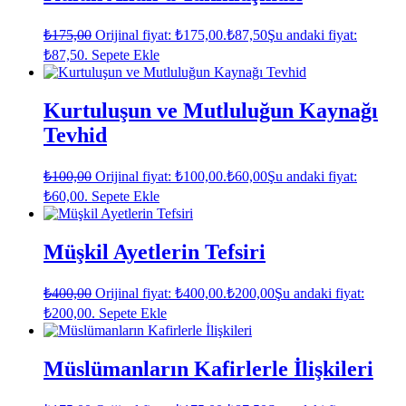
₺
175,00
Orijinal fiyat: ₺175,00.
₺
87,50
Şu andaki fiyat:
₺87,50.
Sepete Ekle
Kurtuluşun ve Mutluluğun Kaynağı
Tevhid
₺
100,00
Orijinal fiyat: ₺100,00.
₺
60,00
Şu andaki fiyat:
₺60,00.
Sepete Ekle
Müşkil Ayetlerin Tefsiri
₺
400,00
Orijinal fiyat: ₺400,00.
₺
200,00
Şu andaki fiyat:
₺200,00.
Sepete Ekle
Müslümanların Kafirlerle İlişkileri