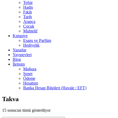
Tefsir
Hadis
Fıkıh
Tarih
Arapça
Çocuk
Muhtelif
Kırtasiye
Esans ve Parfüm
Hediyelik
Yazarlar
Yayınevleri
Blog
İletişim
Mağaza
Sepet
Ödeme
Hesabım
Banka Hesap Bilgileri (Havale / EFT)
Takva
15 sonucun tümü gösteriliyor