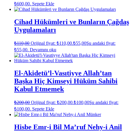
₺600,00.
Sepete Ekle
Cihad Hükümleri ve Bunların Çağdaş
Uygulamaları
₺
110,00
Orijinal fiyat: ₺110,00.
₺
55,00
Şu andaki fiyat:
₺55,00.
Devamını oku
El-Akidetü’l-Vasıtiyye Allah’tan
Başka Hiç Kimseyi Hüküm Sahibi
Kabul Etmemek
₺
200,00
Orijinal fiyat: ₺200,00.
₺
100,00
Şu andaki fiyat:
₺100,00.
Sepete Ekle
Hisbe Emr-i Bil Ma’ruf Nehy-i Anil