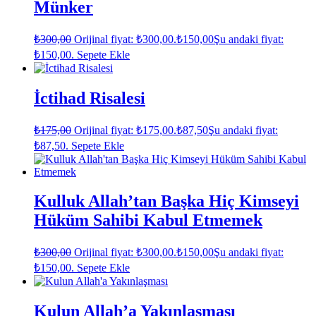
Münker
₺
300,00
Orijinal fiyat: ₺300,00.
₺
150,00
Şu andaki fiyat:
₺150,00.
Sepete Ekle
İctihad Risalesi
₺
175,00
Orijinal fiyat: ₺175,00.
₺
87,50
Şu andaki fiyat:
₺87,50.
Sepete Ekle
Kulluk Allah’tan Başka Hiç Kimseyi
Hüküm Sahibi Kabul Etmemek
₺
300,00
Orijinal fiyat: ₺300,00.
₺
150,00
Şu andaki fiyat:
₺150,00.
Sepete Ekle
Kulun Allah’a Yakınlaşması