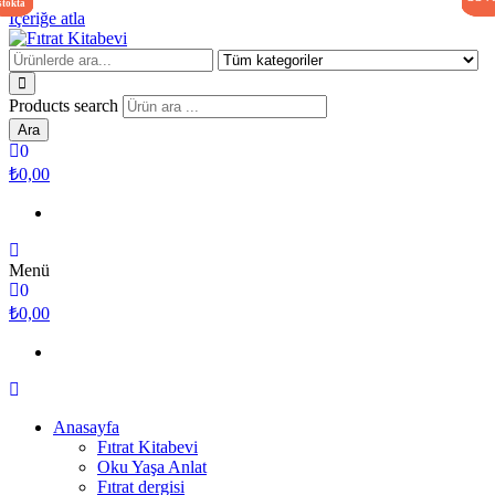
stokta
stokta
stokta
yok
İçeriğe atla
Fıtrat Kitabevi
Oku Yaşa Anlat
Products search
Ara
0
₺0,00
Menü
0
₺0,00
Anasayfa
Fıtrat Kitabevi
Oku Yaşa Anlat
Fıtrat dergisi