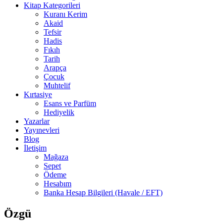
Kitap Kategorileri
Kuranı Kerim
Akaid
Tefsir
Hadis
Fıkıh
Tarih
Arapça
Çocuk
Muhtelif
Kırtasiye
Esans ve Parfüm
Hediyelik
Yazarlar
Yayınevleri
Blog
İletişim
Mağaza
Sepet
Ödeme
Hesabım
Banka Hesap Bilgileri (Havale / EFT)
Özgü