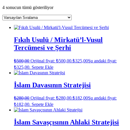
4 sonucun tümü gösteriliyor
Fıkıh Usulü / Mirkatü’l-Vusul
Tercümesi ve Şerhi
₺
500,00
Orijinal fiyat: ₺500,00.
₺
325,00
Şu andaki fiyat:
₺325,00.
Sepete Ekle
İslam Davasının Stratejisi
₺
280,00
Orijinal fiyat: ₺280,00.
₺
182,00
Şu andaki fiyat:
₺182,00.
Sepete Ekle
İslam Savaşçısının Ahlaki Stratejisi