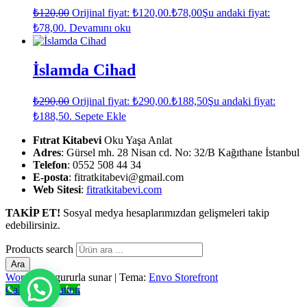
₺
120,00
Orijinal fiyat: ₺120,00.
₺
78,00
Şu andaki fiyat:
₺78,00.
Devamını oku
İslamda Cihad
₺
290,00
Orijinal fiyat: ₺290,00.
₺
188,50
Şu andaki fiyat:
₺188,50.
Sepete Ekle
Fıtrat Kitabevi
Oku Yaşa Anlat
Adres
: Gürsel mh. 28 Nisan cd. No: 32/B Kağıthane İstanbul
Telefon
: 0552 508 44 34
E-posta
: fitratkitabevi@gmail.com
Web Sitesi
:
fitratkitabevi.com
TAKİP ET!
Sosyal medya hesaplarımızdan gelişmeleri takip
edebilirsiniz.
Products search
Ara
WordPress
gururla sunar
|
Tema:
Envo Storefront
Call Now Button