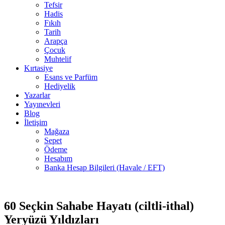
Tefsir
Hadis
Fıkıh
Tarih
Arapça
Çocuk
Muhtelif
Kırtasiye
Esans ve Parfüm
Hediyelik
Yazarlar
Yayınevleri
Blog
İletişim
Mağaza
Sepet
Ödeme
Hesabım
Banka Hesap Bilgileri (Havale / EFT)
2 adet
-50%
stokta
60 Seçkin Sahabe Hayatı (ciltli-ithal)
Yeryüzü Yıldızları