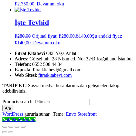
₺2.750,00.
Devamını oku
İşte Tevhid
₺
280,00
Orijinal fiyat: ₺280,00.
₺
140,00
Şu andaki fiyat:
₺140,00.
Devamını oku
Fıtrat Kitabevi
Oku Yaşa Anlat
Adres
: Gürsel mh. 28 Nisan cd. No: 32/B Kağıthane İstanbul
Telefon
: 0552 508 44 34
E-posta
: fitratkitabevi@gmail.com
Web Sitesi
:
fitratkitabevi.com
TAKİP ET!
Sosyal medya hesaplarımızdan gelişmeleri takip
edebilirsiniz.
Products search
Ara
WordPress
gururla sunar
|
Tema:
Envo Storefront
Call Now Button