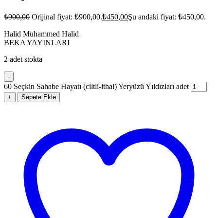
₺
900,00
Orijinal fiyat: ₺900,00.
₺
450,00
Şu andaki fiyat: ₺450,00.
Halid Muhammed Halid
BEKA YAYINLARI
2 adet stokta
-
60 Seçkin Sahabe Hayatı (ciltli-ithal) Yeryüzü Yıldızları adet
+
Sepete Ekle