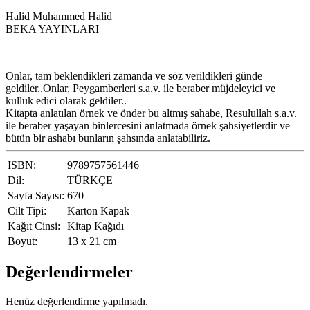
Halid Muhammed Halid
BEKA YAYINLARI
Onlar, tam beklendikleri zamanda ve söz verildikleri günde
geldiler..Onlar, Peygamberleri s.a.v. ile beraber müjdeleyici ve
kulluk edici olarak geldiler..
Kitapta anlatılan örnek ve önder bu altmış sahabe, Resulullah s.a.v.
ile beraber yaşayan binlercesini anlatmada örnek şahsiyetlerdir ve
bütün bir ashabı bunların şahsında anlatabiliriz.
ISBN:
9789757561446
Dil:
TÜRKÇE
Sayfa Sayısı:
670
Cilt Tipi:
Karton Kapak
Kağıt Cinsi:
Kitap Kağıdı
Boyut:
13 x 21 cm
Değerlendirmeler
Henüz değerlendirme yapılmadı.