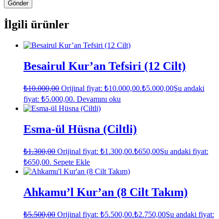
İlgili ürünler
Besairul Kur’an Tefsiri (12 Cilt)
₺
10.000,00
Orijinal fiyat: ₺10.000,00.
₺
5.000,00
Şu andaki
fiyat: ₺5.000,00.
Devamını oku
Esma-ül Hüsna (Ciltli)
₺
1.300,00
Orijinal fiyat: ₺1.300,00.
₺
650,00
Şu andaki fiyat:
₺650,00.
Sepete Ekle
Ahkamu’l Kur’an (8 Cilt Takım)
₺
5.500,00
Orijinal fiyat: ₺5.500,00.
₺
2.750,00
Şu andaki fiyat: