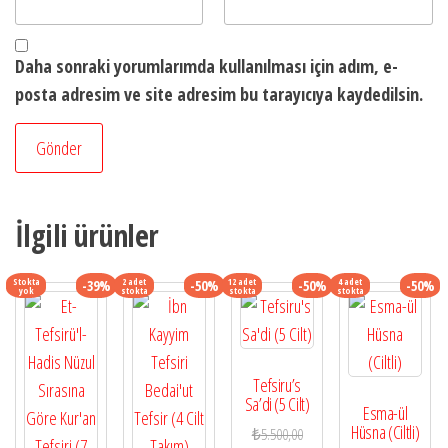
Daha sonraki yorumlarımda kullanılması için adım, e-
posta adresim ve site adresim bu tarayıcıya kaydedilsin.
İlgili ürünler
Stokta
2 adet
12 adet
4 adet
-39%
-50%
-50%
-50%
yok
stokta
stokta
stokta
Tefsiru’s
Sa’di (5 Cilt)
Esma-ül
Hüsna (Ciltli)
Orijinal
₺
5.500,00