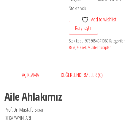
Stokta yok
Add to wishlist
Karşılaştır
Stok kodu:
9786054041060
Kategoriler:
Beka
,
Genel
,
Muhtelif kitaplar
AÇIKLAMA
DEĞERLENDIRMELER (0)
Aile Ahlakımız
Prof. Dr. Mustafa Sibai
BEKA YAYINLARI