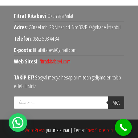
Fıtrat Kitabevi
Oku Yaşa Anlat
Adres
: Gürsel mh. 28 Nisan cd. No: 32/B Kağıthane İstanbul
Telefon
: 0552 508 44 34
E-posta
: fitratkitabevi@gmail.com
Web Sitesi
:
fitratkitabevi.com
TAKİP ET!
Sosyal medya hesaplarımızdan gelişmeleri takip
edebilirsiniz.
Products
ARA
search
WordPress
gururla sunar
|
Tema:
Envo Storefront