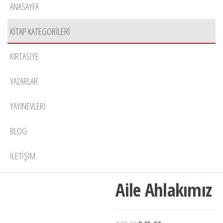
ANASAYFA
KITAP KATEGORILERI
KIRTASIYE
YAZARLAR
YAYINEVLERI
BLOG
İLETIŞIM
Stokta
-50%
Aile Ahlakımız
yok