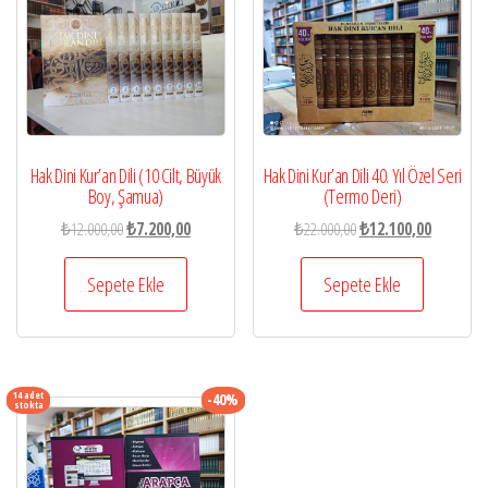
Hak Dini Kur’an Dili (10 Cilt, Büyük
Hak Dini Kur’an Dili 40. Yıl Özel Seri
Boy, Şamua)
(Termo Deri)
Orijinal
Şu
Orijinal
Şu
₺
12.000,00
₺
7.200,00
₺
22.000,00
₺
12.100,00
fiyat:
andaki
fiyat:
andaki
₺12.000,00.
fiyat:
₺22.000,00.
fiyat:
Sepete Ekle
Sepete Ekle
₺7.200,00.
₺12.100,0
14 adet
-40%
stokta