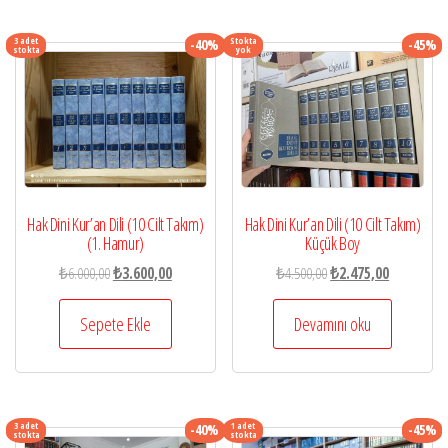
3 adet
Stokta
-40%
-45%
stokta
yok
Hak Dini Kur’an Dili (10 Cilt Takım)
Hak Dini Kur’an Dili (10 Cilt Takım)
Küçük Boy
(1. Hamur)
Orijinal
Şu
Orijinal
Şu
₺
4.500,00
₺
2.475,00
₺
6.000,00
₺
3.600,00
fiyat:
andaki
fiyat:
andaki
₺4.500,00.
fiyat:
₺6.000,00.
fiyat:
Devamını oku
Sepete Ekle
₺2.475,00.
₺3.600,00.
3 adet
1 adet
-40%
-45%
stokta
stokta