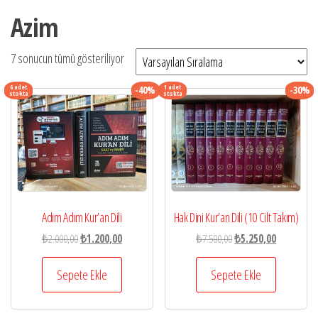
Azim
7 sonucun tümü gösteriliyor
6 adet
1 adet
-40%
-30%
stokta
stokta
Adım Adım Kur’an Dili
Hak Dini Kur’an Dili (10 Cilt Takım)
Orijinal
Şu
Orijinal
Şu
₺
2.000,00
₺
1.200,00
₺
7.500,00
₺
5.250,00
fiyat:
andaki
fiyat:
andaki
₺2.000,00.
fiyat:
₺7.500,00.
fiyat:
Sepete Ekle
Sepete Ekle
₺1.200,00.
₺5.250,00.