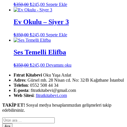
Orijinal
Şu
₺
350,00
₺
245,00
Sepete Ekle
fiyat:
andaki
fiyat:
₺350,00.
₺245,00.
Ev Okulu – Siyer 3
Orijinal
Şu
₺
350,00
₺
245,00
Sepete Ekle
fiyat:
andaki
fiyat:
₺350,00.
₺245,00.
Ses Temelli Elifba
Orijinal
Şu
₺
350,00
₺
245,00
Devamını oku
fiyat:
andaki
fiyat:
Fıtrat Kitabevi
₺350,00.
Oku Yaşa Anlat
Adres
: Gürsel mh. 28 Nisan cd. No: 32/B Kağıthane İstanbul
₺245,00.
Telefon
: 0552 508 44 34
E-posta
: fitratkitabevi@gmail.com
Web Sitesi
:
fitratkitabevi.com
TAKİP ET!
Sosyal medya hesaplarımızdan gelişmeleri takip
edebilirsiniz.
Products
search
Ara