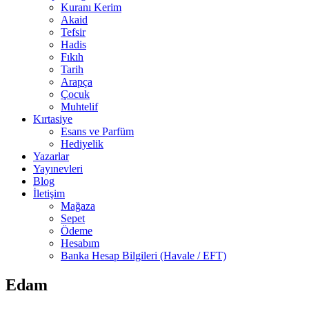
Kuranı Kerim
Akaid
Tefsir
Hadis
Fıkıh
Tarih
Arapça
Çocuk
Muhtelif
Kırtasiye
Esans ve Parfüm
Hediyelik
Yazarlar
Yayınevleri
Blog
İletişim
Mağaza
Sepet
Ödeme
Hesabım
Banka Hesap Bilgileri (Havale / EFT)
Edam