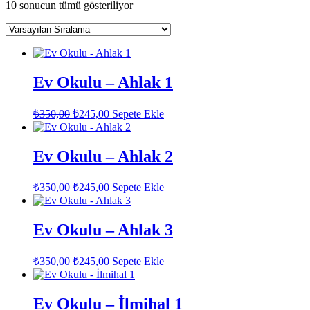
10 sonucun tümü gösteriliyor
Ev Okulu – Ahlak 1
Orijinal
Şu
₺
350,00
₺
245,00
Sepete Ekle
fiyat:
andaki
fiyat:
₺350,00.
₺245,00.
Ev Okulu – Ahlak 2
Orijinal
Şu
₺
350,00
₺
245,00
Sepete Ekle
fiyat:
andaki
fiyat:
₺350,00.
₺245,00.
Ev Okulu – Ahlak 3
Orijinal
Şu
₺
350,00
₺
245,00
Sepete Ekle
fiyat:
andaki
fiyat:
₺350,00.
₺245,00.
Ev Okulu – İlmihal 1