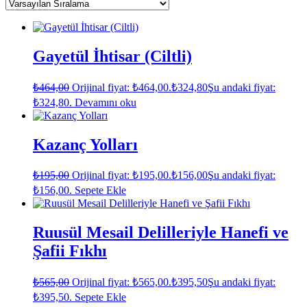
Gayetül İhtisar (Ciltli)
₺
464,00
Orijinal fiyat: ₺464,00.
₺
324,80
Şu andaki fiyat:
₺324,80.
Devamını oku
Kazanç Yolları
₺
195,00
Orijinal fiyat: ₺195,00.
₺
156,00
Şu andaki fiyat:
₺156,00.
Sepete Ekle
Ruusül Mesail Delilleriyle Hanefi ve
Şafii Fıkhı
₺
565,00
Orijinal fiyat: ₺565,00.
₺
395,50
Şu andaki fiyat:
₺395,50.
Sepete Ekle