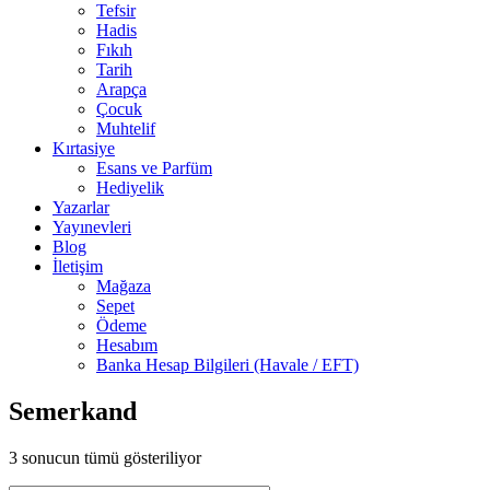
Tefsir
Hadis
Fıkıh
Tarih
Arapça
Çocuk
Muhtelif
Kırtasiye
Esans ve Parfüm
Hediyelik
Yazarlar
Yayınevleri
Blog
İletişim
Mağaza
Sepet
Ödeme
Hesabım
Banka Hesap Bilgileri (Havale / EFT)
Semerkand
3 sonucun tümü gösteriliyor