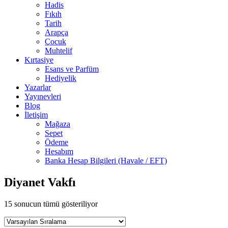
Hadis
Fıkıh
Tarih
Arapça
Çocuk
Muhtelif
Kırtasiye
Esans ve Parfüm
Hediyelik
Yazarlar
Yayınevleri
Blog
İletişim
Mağaza
Sepet
Ödeme
Hesabım
Banka Hesap Bilgileri (Havale / EFT)
Diyanet Vakfı
15 sonucun tümü gösteriliyor