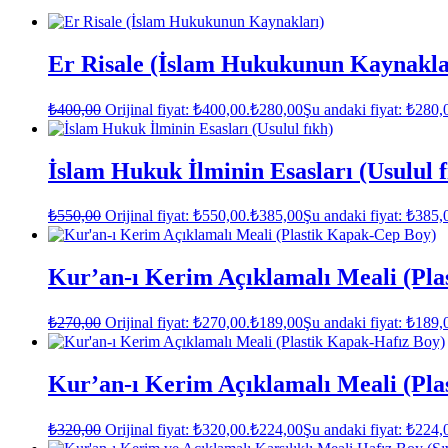
Er Risale (İslam Hukukunun Kaynakla
₺
400,00
Orijinal fiyat: ₺400,00.
₺
280,00
Şu andaki fiyat: ₺280,
İslam Hukuk İlminin Esasları (Usulul f
₺
550,00
Orijinal fiyat: ₺550,00.
₺
385,00
Şu andaki fiyat: ₺385,
Kur’an-ı Kerim Açıklamalı Meali (Pl
₺
270,00
Orijinal fiyat: ₺270,00.
₺
189,00
Şu andaki fiyat: ₺189,
Kur’an-ı Kerim Açıklamalı Meali (Pla
₺
320,00
Orijinal fiyat: ₺320,00.
₺
224,00
Şu andaki fiyat: ₺224,