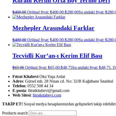
Kuranı Kerim Orta Boy Termo Deri
₺
400,00
Orijinal fiyat: ₺400,00.
₺
280,00
Şu andaki fiyat: ₺280,
Mezhepler Arasındaki Farklar
₺
400,00
Orijinal fiyat: ₺400,00.
₺
280,00
Şu andaki fiyat: ₺280,
Tecvidli Kur’an-ı Kerim Elif Bası
₺
65,00
Orijinal fiyat: ₺65,00.
₺
48,75
Şu andaki fiyat: ₺48,75.
D
Fıtrat Kitabevi
Oku Yaşa Anlat
Adres
: Gürsel mh. 28 Nisan cd. No: 32/B Kağıthane İstanbul
Telefon
: 0552 508 44 34
E-posta
: fitratkitabevi@gmail.com
Web Sitesi
:
fitratkitabevi.com
TAKİP ET!
Sosyal medya hesaplarımızdan gelişmeleri takip edebilirs
Products search