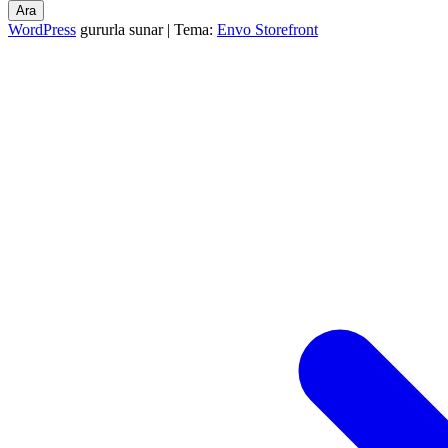
Ara
WordPress
gururla sunar
|
Tema:
Envo Storefront