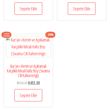
fiyat:
andaki
fiyat:
andaki
₺650,00.
fiyat:
₺650,00.
fiyat:
Sepete Ekle
Sepete Ekle
₺455,00.
₺455,00.
2 adet
-30%
stokta
Kur’an-ı Kerim ve Açıklamalı
Karşılıklı Meali Hafız Boy (Sıvama
Cilt Kahverengi)
Orijinal
Şu
₺
650,00
₺
455,00
fiyat:
andaki
₺650,00.
fiyat:
Sepete Ekle
₺455,00.