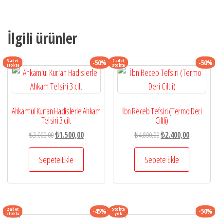
İlgili ürünler
3 adet
2 adet
-50%
-50%
stokta
stokta
Ahkam’ul Kur’an Hadislerle Ahkam
İbn Receb Tefsiri (Termo Deri
Tefsiri 3 cilt
Ciltli)
Orijinal
Şu
Orijinal
Şu
₺
3.000,00
₺
1.500,00
₺
4.800,00
₺
2.400,00
fiyat:
andaki
fiyat:
andaki
₺3.000,00.
fiyat:
₺4.800,00.
fiyat:
Sepete Ekle
Sepete Ekle
₺1.500,00.
₺2.400,00.
2 adet
Stokta
-45%
-50%
stokta
yok