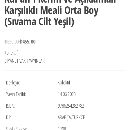
Karşılıklı Meali Orta Boy
(Sıvama Cilt Yeşil)
Orijinal
Şu
₺
650,00
₺
455,00
fiyat:
andaki
Kollektif
₺650,00.
fiyat:
DİYANET VAKFI YAYINLARI
₺455,00.
Derleyici:
Kolektif
Yayın Tarihi:
14.06.2023
ISBN:
9786254282782
Dil:
ARAPÇA,TÜRKÇE
Sayfa Sayısı:
1208