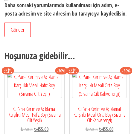
Daha sonraki yorumlarımda kullanılması için adım, e-
posta adresim ve site adresim bu tarayıcıya kaydedilsin.
Hoşunuza gidebilir…
2 adet
2 adet
-30%
-30%
stokta
stokta
Kur’an-ı Kerim ve Açıklamalı
Kur’an-ı Kerim ve Açıklamalı
Karşılıklı Meali Hafız Boy (Sıvama
Karşılıklı Meali Orta Boy (Sıvama
Cilt Yeşil)
Cilt Kahverengi)
Orijinal
Şu
Orijinal
Şu
₺
650,00
₺
455,00
₺
650,00
₺
455,00