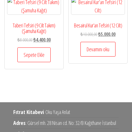
Taberi Tefsiri (9 Cilt Takım)
Besairul Kur’an Tefsiri (12 Cilt)
(Şamuha Kağıt)
Orijinal
Şu
₺
10.000,00
₺
5.000,00
Orijinal
Şu
₺
8.000,00
₺
4.400,00
fiyat:
andaki
fiyat:
andaki
₺10.000,00.
fiyat:
Devamını oku
₺8.000,00.
fiyat:
Sepete Ekle
₺5.000,00.
₺4.400,00.
Fıtrat Kitabevi
Oku Yaşa Anlat
Adres
: Gürsel mh. 28 Nisan cd. No: 32/B Kağıthane İstanbul