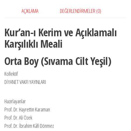
(Sıvama
AÇIKLAMA
DEĞERLENDIRMELER (0)
Cilt
Yeşil)
Kur’an-ı Kerim ve Açıklamalı
adet
Karşılıklı Meali
Orta Boy (Sıvama Cilt Yeşil)
Kollektif
DİYANET VAKFI YAYINLARI
Hazırlayanlar
Prof. Dr. Hayrettin Karaman
Prof. Dr. Ali Özek
Prof. Dr. İbrahim Kâfi Dönmez