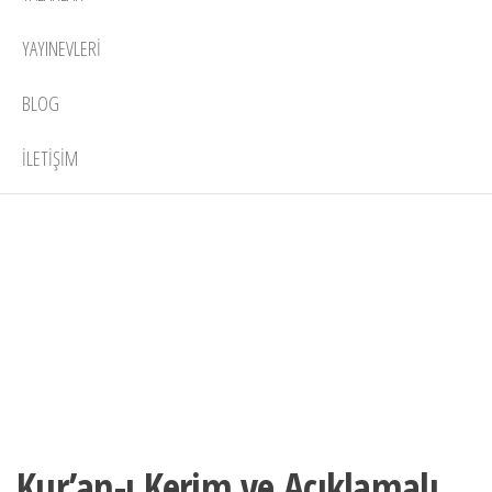
YAYINEVLERI
BLOG
İLETIŞIM
2 adet
-30%
stokta
Kur’an-ı Kerim ve Açıklamalı