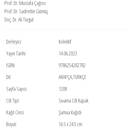
Prof. Dr. Mustafa Çağrıcı
Prof. Dr. Sadrettin Gümüş
Doç. Dr. Ali Turgut
Derleyici:
Kolektif
Yayın Tarihi:
14.06.2023
ISBN:
9786254282782
Dil:
ARAPÇA,TÜRKÇE
Sayfa Sayısı:
1208
Cilt Tipi:
Sıvama Cilt Kapak
Kağıt Cinsi:
Şamua Kağıdı
Boyut:
16.5 x 24.5 cm