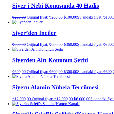
Siyer-i Nebi Konusunda 40 Hadis
₺
200,00
Orijinal fiyat: ₺200,00.
₺
100,00
Şu andaki fiyat: ₺100,
Siyer’den İnciler
₺
600,00
Orijinal fiyat: ₺600,00.
₺
360,00
Şu andaki fiyat: ₺360,
Siyerden Altı Konunun Şerhi
₺
600,00
Orijinal fiyat: ₺600,00.
₺
300,00
Şu andaki fiyat: ₺300,
Siyeru Alamin Nübela Tercümesi
₺
12.000,00
Orijinal fiyat: ₺12.000,00.
₺
6.000,00
Şu andaki fiya