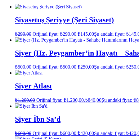
Siyasetuş Şeriyye (Şeri Siyaset)
₺
290,00
Orijinal fiyat: ₺290,00.
₺
145,00
Şu andaki fiyat: ₺145,
Siyer (Hz. Peygamber’in Hayatı – Sah
₺
500,00
Orijinal fiyat: ₺500,00.
₺
250,00
Şu andaki fiyat: ₺250,
Siyer Atlası
₺
1.200,00
Orijinal fiyat: ₺1.200,00.
₺
840,00
Şu andaki fiyat: ₺
Siyer İbn Sa’d
₺
600,00
Orijinal fiyat: ₺600,00.
₺
420,00
Şu andaki fiyat: ₺420,