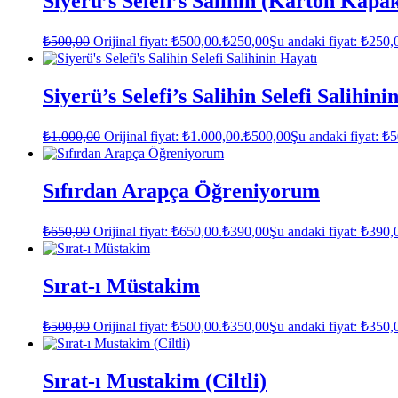
Siyerü’s Selefi’s Salihin (Karton Kapa
₺
500,00
Orijinal fiyat: ₺500,00.
₺
250,00
Şu andaki fiyat: ₺250,
Siyerü’s Selefi’s Salihin Selefi Salihini
₺
1.000,00
Orijinal fiyat: ₺1.000,00.
₺
500,00
Şu andaki fiyat: ₺
Sıfırdan Arapça Öğreniyorum
₺
650,00
Orijinal fiyat: ₺650,00.
₺
390,00
Şu andaki fiyat: ₺390,
Sırat-ı Müstakim
₺
500,00
Orijinal fiyat: ₺500,00.
₺
350,00
Şu andaki fiyat: ₺350,
Sırat-ı Mustakim (Ciltli)