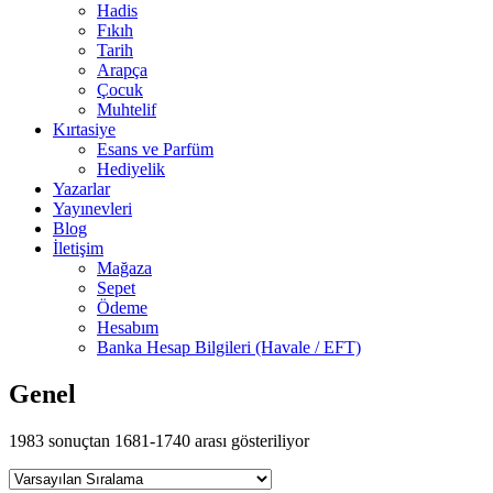
Hadis
Fıkıh
Tarih
Arapça
Çocuk
Muhtelif
Kırtasiye
Esans ve Parfüm
Hediyelik
Yazarlar
Yayınevleri
Blog
İletişim
Mağaza
Sepet
Ödeme
Hesabım
Banka Hesap Bilgileri (Havale / EFT)
Genel
1983 sonuçtan 1681-1740 arası gösteriliyor