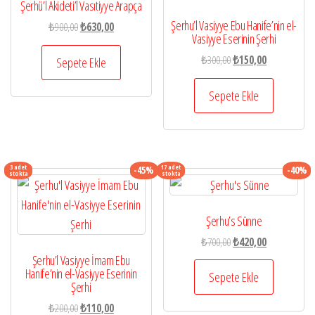
Şerhü’l Akideti’l Vasıtiyye Arapça
Şerhu’l Vasiyye Ebu Hanife’nin el-
Orijinal
Şu
₺
900,00
₺
630,00
Vasiyye Eserinin Şerhi
fiyat:
andaki
Orijinal
Şu
₺900,00.
fiyat:
₺
300,00
₺
150,00
Sepete Ekle
fiyat:
andaki
₺630,00.
₺300,00.
fiyat:
Sepete Ekle
₺150,00.
3 adet
17 adet
-45%
-40%
stokta
stokta
Şerhu’s Sünne
Orijinal
Şu
₺
700,00
₺
420,00
fiyat:
andaki
Şerhu’l Vasiyye İmam Ebu
Hanife’nin el-Vasiyye Eserinin
₺700,00.
fiyat:
Sepete Ekle
Şerhi
₺420,00.
Orijinal
Şu
₺
200,00
₺
110,00