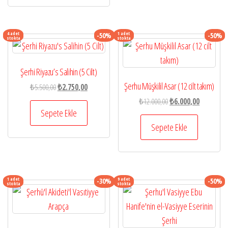
4 adet
1 adet
-50%
-50%
stokta
stokta
Şerhi Riyazu’s Salihin (5 Cilt)
Şerhu Müşkilil Asar (12 cilt takım)
Orijinal
Şu
₺
5.500,00
₺
2.750,00
fiyat:
andaki
Orijinal
Şu
₺
12.000,00
₺
6.000,00
₺5.500,00.
fiyat:
Sepete Ekle
fiyat:
andaki
₺2.750,00.
₺12.000,00.
fiyat:
Sepete Ekle
₺6.000,00.
1 adet
9 adet
-30%
-50%
stokta
stokta