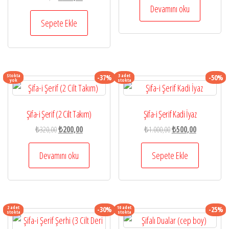
₺800,00.
fiyat:
Devamını oku
fiyat:
andaki
₺440,00.
₺350,00.
fiyat:
Sepete Ekle
₺192,50.
Stokta
3 adet
-37%
-50%
yok
stokta
Şifa-i Şerif (2 Cilt Takım)
Şifa-i Şerif Kadi İyaz
Orijinal
Şu
Orijinal
Şu
₺
320,00
₺
200,00
₺
1.000,00
₺
500,00
fiyat:
andaki
fiyat:
andaki
₺320,00.
fiyat:
₺1.000,00.
fiyat:
Devamını oku
Sepete Ekle
₺200,00.
₺500,00.
2 adet
10 adet
-30%
-25%
stokta
stokta