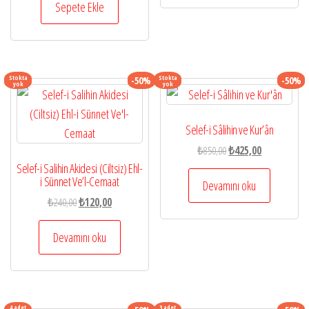
₺910,00.
fiyat:
Sepete Ekle
₺637,00.
Stokta
Stokta
-50%
-50%
yok
yok
Selef-i Sâlihin ve Kur’ân
Orijinal
Şu
₺
850,00
₺
425,00
fiyat:
andaki
Selef-i Salihin Akidesi (Ciltsiz) Ehl-
i Sünnet Ve’l-Cemaat
₺850,00.
fiyat:
Devamını oku
₺425,00.
Orijinal
Şu
₺
240,00
₺
120,00
fiyat:
andaki
₺240,00.
fiyat:
Devamını oku
₺120,00.
4 adet
3 adet