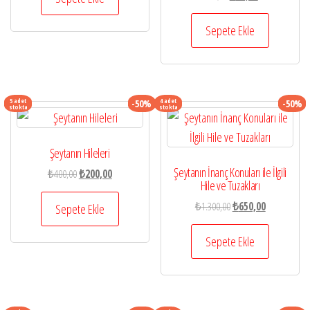
fiyat:
andaki
₺150,00.
₺94,00.
fiyat:
Sepete Ekle
₺70,50.
5 adet
4 adet
-50%
-50%
stokta
stokta
Şeytanın Hileleri
Şeytanın İnanç Konuları ile İlgili
Orijinal
Şu
₺
400,00
₺
200,00
Hile ve Tuzakları
fiyat:
andaki
Orijinal
Şu
₺400,00.
fiyat:
₺
1.300,00
₺
650,00
Sepete Ekle
fiyat:
andaki
₺200,00.
₺1.300,00.
fiyat:
Sepete Ekle
₺650,00.