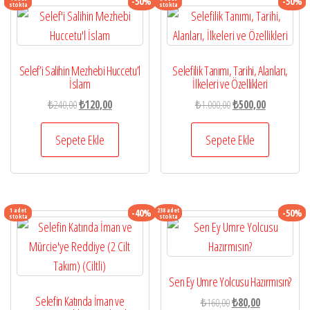
-50%
-50%
stokta
stokta
Selef’i Salihin Mezhebi Huccetu’l
Selefilik Tanımı, Tarihi, Alanları,
İslam
İlkeleri ve Özellikleri
Orijinal
Şu
Orijinal
Şu
₺
240,00
₺
120,00
₺
1.000,00
₺
500,00
fiyat:
andaki
fiyat:
andaki
₺240,00.
fiyat:
₺1.000,00.
fiyat:
Sepete Ekle
Sepete Ekle
₺120,00.
₺500,00.
1 adet
238 adet
-40%
-50%
stokta
stokta
Sen Ey Umre Yolcusu Hazırmısın?
Selefin Katında İman ve
Orijinal
Şu
₺
160,00
₺
80,00