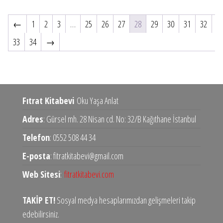
←
1
2
3
…
25
26
27
28
29
30
31
32
33
34
→
Fıtrat Kitabevi
Oku Yaşa Anlat
Adres
: Gürsel mh. 28 Nisan cd. No: 32/B Kağıthane İstanbul
Telefon
: 0552 508 44 34
E-posta
: fitratkitabevi@gmail.com
Web Sitesi
:
fitratkitabevi.com
TAKİP ET!
Sosyal medya hesaplarımızdan gelişmeleri takip
edebilirsiniz.