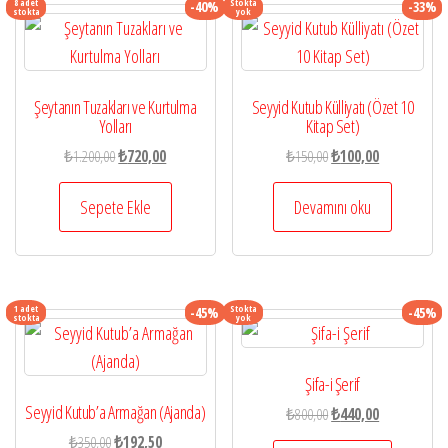
8 adet
Stokta
-40%
-33%
stokta
yok
Şeytanın Tuzakları ve Kurtulma
Seyyid Kutub Külliyatı (Özet 10
Yolları
Kitap Set)
Orijinal
Şu
Orijinal
Şu
₺
1.200,00
₺
720,00
₺
150,00
₺
100,00
fiyat:
andaki
fiyat:
andaki
₺1.200,00.
fiyat:
₺150,00.
fiyat:
Sepete Ekle
Devamını oku
₺720,00.
₺100,00.
1 adet
Stokta
-45%
-45%
stokta
yok
Şifa-i Şerif
Seyyid Kutub’a Armağan (Ajanda)
Orijinal
Şu
₺
800,00
₺
440,00
fiyat:
andaki
Orijinal
Şu
₺
350,00
₺
192,50