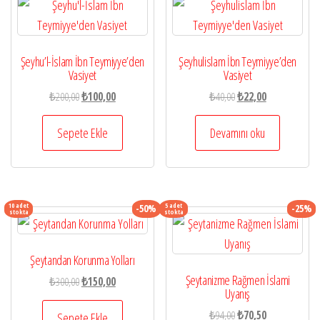
Şeyhu’l-İslam İbn Teymiyye’den
Şeyhulislam İbn Teymiyye’den
Vasiyet
Vasiyet
Orijinal
Şu
Orijinal
Şu
₺
200,00
₺
100,00
₺
40,00
₺
22,00
fiyat:
andaki
fiyat:
andaki
₺200,00.
fiyat:
₺40,00.
fiyat:
Sepete Ekle
Devamını oku
₺100,00.
₺22,00.
10 adet
5 adet
-50%
-25%
stokta
stokta
Şeytandan Korunma Yolları
Şeytanizme Rağmen İslami
Orijinal
Şu
₺
300,00
₺
150,00
Uyanış
fiyat:
andaki
Orijinal
Şu
₺300,00.
fiyat:
₺
94,00
₺
70,50
Sepete Ekle