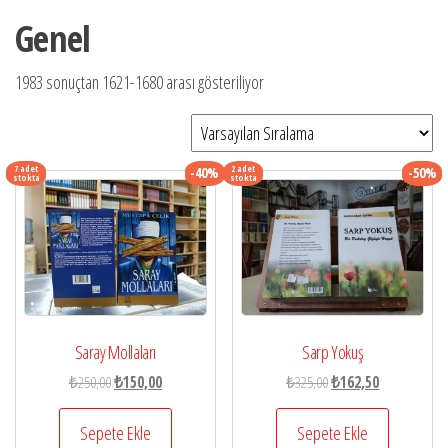
Genel
1983 sonuçtan 1621-1680 arası gösteriliyor
7 adet
2 adet
-40%
-50%
stokta
stokta
Sarp Yokuş
Saray Mollaları
Orijinal
Şu
Orijinal
Şu
₺
325,00
₺
162,50
₺
250,00
₺
150,00
fiyat:
andaki
fiyat:
andaki
₺325,00.
fiyat:
₺250,00.
fiyat:
Sepete Ekle
Sepete Ekle