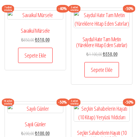
7 adet
2 adet
-40%
-50%
stokta
stokta
Savaikul Mürsele
Saydul Hatır Tam Metin
Orijinal
Şu
₺
850,00
₺
510,00
(Yüreklere Hitap Eden Satırlar)
fiyat:
andaki
Orijinal
Şu
₺850,00.
fiyat:
₺
1.100,00
₺
550,00
Sepete Ekle
fiyat:
andaki
₺510,00.
₺1.100,00.
fiyat:
Sepete Ekle
₺550,00.
10 adet
2 adet
-50%
-50%
stokta
stokta
Sayılı Günler
Seçkin Sahabelerin Hayatı (10
Orijinal
Şu
₺
200,00
₺
100,00