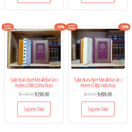
₺162,50.
₺150,00.
8 adet
9 adet
-30%
-30%
stokta
stokta
Satır Arası Ayet Mealli Kur’an-ı
Satır Arası Ayet Mealli Kur’an-ı
Kerim (Ciltli) (Orta Boy)
Kerim (Ciltli) Hafız Boy
Orijinal
Şu
Orijinal
Şu
₺
1.000,00
₺
700,00
₺
700,00
₺
490,00
fiyat:
andaki
fiyat:
andaki
₺1.000,00.
fiyat:
₺700,00.
fiyat:
Sepete Ekle
Sepete Ekle
₺700,00.
₺490,00.