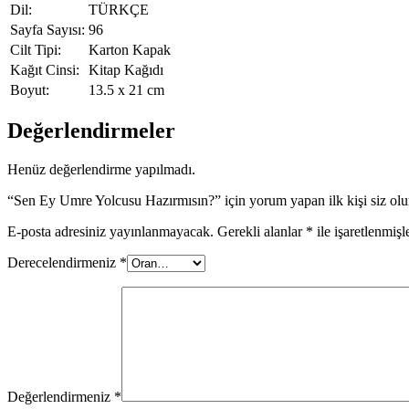
Dil:
TÜRKÇE
Sayfa Sayısı:
96
Cilt Tipi:
Karton Kapak
Kağıt Cinsi:
Kitap Kağıdı
Boyut:
13.5 x 21 cm
Değerlendirmeler
Henüz değerlendirme yapılmadı.
“Sen Ey Umre Yolcusu Hazırmısın?” için yorum yapan ilk kişi siz ol
E-posta adresiniz yayınlanmayacak.
Gerekli alanlar
*
ile işaretlenmişl
Derecelendirmeniz
*
Değerlendirmeniz
*