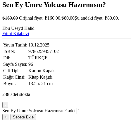
Sen Ey Umre Yolcusu Hazırmısın?
₺
160,00
Orijinal fiyat: ₺160,00.
₺
80,00
Şu andaki fiyat: ₺80,00.
Ebu Useyd Halid
Fıtrat Kitabevi
Yayın Tarihi:
10.12.2025
ISBN:
9786259357102
Dil:
TÜRKÇE
Sayfa Sayısı:
96
Cilt Tipi:
Karton Kapak
Kağıt Cinsi:
Kitap Kağıdı
Boyut:
13.5 x 21 cm
238 adet stokta
-
Sen Ey Umre Yolcusu Hazırmısın? adet
+
Sepete Ekle