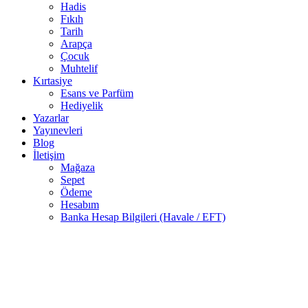
Hadis
Fıkıh
Tarih
Arapça
Çocuk
Muhtelif
Kırtasiye
Esans ve Parfüm
Hediyelik
Yazarlar
Yayınevleri
Blog
İletişim
Mağaza
Sepet
Ödeme
Hesabım
Banka Hesap Bilgileri (Havale / EFT)
238 adet
stokta