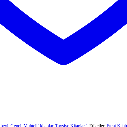
abevi
,
Genel
,
Muhtelif kitaplar
,
Tavsiye Kitaplar 1
Etiketler:
Fıtrat Kita