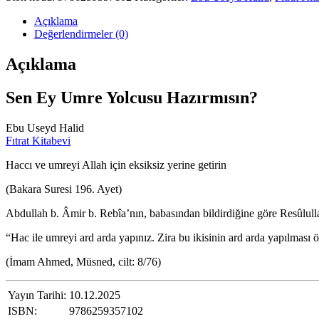
Açıklama
Değerlendirmeler (0)
Açıklama
Sen Ey Umre Yolcusu Hazırmısın?
Ebu Useyd Halid
Fıtrat Kitabevi
Haccı ve umreyi Allah için eksiksiz yerine getirin
(Bakara Suresi 196. Ayet)
Abdullah b. Âmir b. Rebîa’nın, babasından bildirdiğine göre Resûlulla
“Hac ile umreyi ard arda yapınız. Zira bu ikisinin ard arda yapılması ö
(İmam Ahmed, Müsned, cilt: 8/76)
Yayın Tarihi:
10.12.2025
ISBN:
9786259357102