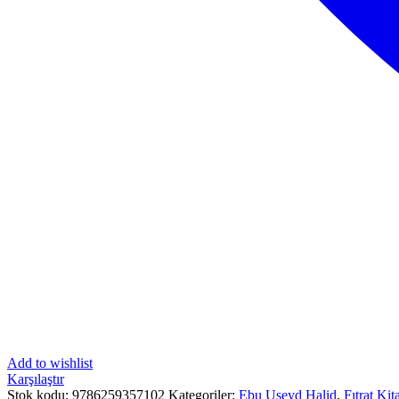
Add to wishlist
Karşılaştır
Stok kodu:
9786259357102
Kategoriler:
Ebu Useyd Halid
,
Fıtrat Kit