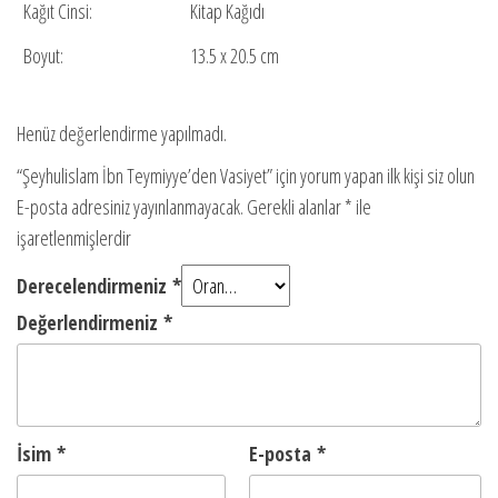
Kağıt Cinsi:
Kitap Kağıdı
Boyut:
13.5 x 20.5 cm
Henüz değerlendirme yapılmadı.
“Şeyhulislam İbn Teymiyye’den Vasiyet” için yorum yapan ilk kişi siz olun
E-posta adresiniz yayınlanmayacak.
Gerekli alanlar
*
ile
işaretlenmişlerdir
Derecelendirmeniz
*
Değerlendirmeniz
*
İsim
*
E-posta
*