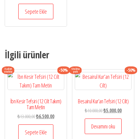
fiyat:
andaki
₺200,00.
fiyat:
Sepete Ekle
₺100,00.
İlgili ürünler
3 adet
Stokta
-50%
-50%
stokta
yok
İbn Kesir Tefsiri (12 Cilt Takım)
Besairul Kur’an Tefsiri (12 Cilt)
Tam Metin
Orijinal
Şu
₺
10.000,00
₺
5.000,00
Orijinal
Şu
₺
13.000,00
₺
6.500,00
fiyat:
andaki
fiyat:
andaki
₺10.000,00.
fiyat:
Devamını oku
₺13.000,00.
fiyat:
Sepete Ekle
₺5.000,00.
₺6.500,00.