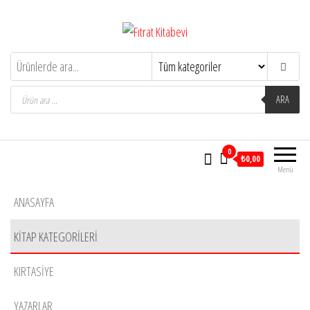
İçeriğe
atla
Fıtrat Kitabevi
Oku Yaşa Anlat
Products
search
ARA
0
₺0,00
Menü
ANASAYFA
KITAP KATEGORILERI
KIRTASIYE
YAZARLAR