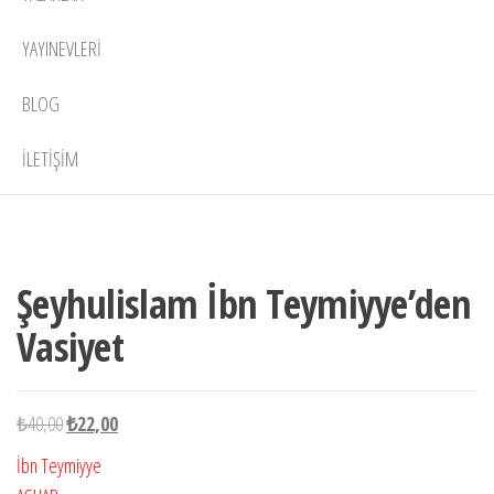
YAYINEVLERI
BLOG
İLETIŞIM
Stokta
-45%
yok
Şeyhulislam İbn Teymiyye’den
Vasiyet
Orijinal
Şu
₺
40,00
₺
22,00
fiyat:
andaki
İbn Teymiyye
₺40,00.
fiyat: