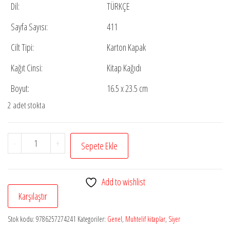
Dil:
TÜRKÇE
Sayfa Sayısı:
411
Cilt Tipi:
Karton Kapak
Kağıt Cinsi:
Kitap Kağıdı
Boyut:
16.5 x 23.5 cm
2 adet stokta
Siyer
-
+
Sepete Ekle
Usulü
adet
Add to wishlist
Karşılaştır
Stok kodu:
9786257274241
Kategoriler:
Genel
,
Muhtelif kitaplar
,
Siyer