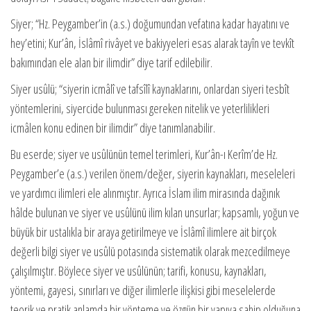
Siyer; “Hz. Peygamber’in (a.s.) doğumundan vefatına kadar hayatını ve
hey’etini; Kur’ân, İslâmî rivâyet ve bakiyyeleri esas alarak tayîn ve tevkît
bakımından ele alan bir ilimdir” diye tarif edilebilir.
Siyer usûlü; “siyerin icmâlî ve tafsîlî kaynaklarını, onlardan siyeri tesbît
yöntemlerini, siyercide bulunması gereken nitelik ve yeterlilikleri
icmâlen konu edinen bir ilimdir” diye tanımlanabilir.
Bu eserde; siyer ve usûlünün temel terimleri, Kur’ân-ı Kerîm’de Hz.
Peygamber’e (a.s.) verilen önem/değer, siyerin kaynakları, meseleleri
ve yardımcı ilimleri ele alınmıştır. Ayrıca İslam ilim mirasında dağınık
hâlde bulunan ve siyer ve usûlünü ilim kılan unsurlar; kapsamlı, yoğun ve
büyük bir ustalıkla bir araya getirilmeye ve İslâmî ilimlere ait birçok
değerli bilgi siyer ve usûlü potasında sistematik olarak mezcedilmeye
çalışılmıştır. Böylece siyer ve usûlünün; tarifi, konusu, kaynakları,
yöntemi, gayesi, sınırları ve diğer ilimlerle ilişkisi gibi meselelerde
teorik ve pratik anlamda bir yönteme ve özgün bir yapıya sahip olduğuna