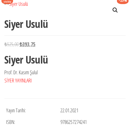
-25%
stokta
Siyer Usulü
Orijinal
Şu
₺
525,00
₺
393,75
fiyat:
andaki
Siyer Usulü
₺525,00.
fiyat:
₺393,75.
Prof. Dr. Kasım Şulul
SİYER YAYINLARI
Yayın Tarihi:
22.01.2021
ISBN:
9786257274241