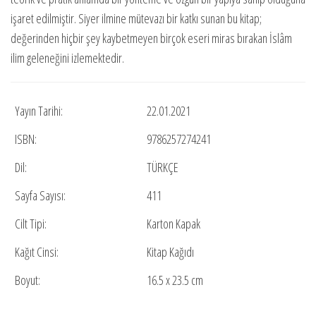
işaret edilmiştir. Siyer ilmine mütevazı bir katkı sunan bu kitap;
değerinden hiçbir şey kaybetmeyen birçok eseri miras bırakan İslâm
ilim geleneğini izlemektedir.
Yayın Tarihi:
22.01.2021
ISBN:
9786257274241
Dil:
TÜRKÇE
Sayfa Sayısı:
411
Cilt Tipi:
Karton Kapak
Kağıt Cinsi:
Kitap Kağıdı
Boyut:
16.5 x 23.5 cm