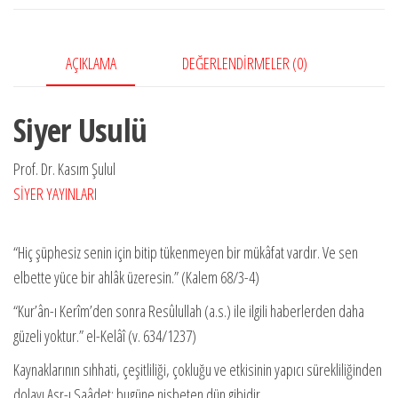
AÇIKLAMA
DEĞERLENDIRMELER (0)
Siyer Usulü
Prof. Dr. Kasım Şulul
SİYER YAYINLARI
“Hiç şüphesiz senin için bitip tükenmeyen bir mükâfat vardır. Ve sen
elbette yüce bir ahlâk üzeresin.” (Kalem 68/3-4)
“Kur’ân-ı Kerîm’den sonra Resûlullah (a.s.) ile ilgili haberlerden daha
güzeli yoktur.” el-Kelâî (v. 634/1237)
Kaynaklarının sıhhati, çeşitliliği, çokluğu ve etkisinin yapıcı sürekliliğinden
dolayı Asr-ı Saâdet; bugüne nisbeten dün gibidir.