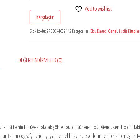
Davud
Add to wishlist
(4
Karşılaştır
Cilt)
adet
Stok kodu:
9786054659142
Kategoriler:
Ebu Davud
,
Genel
,
Hadis Kitaplar
DEĞERLENDIRMELER (0)
b-u Sitte’nin bir üyesi olarak şöhret bulan Sünen-i Ebû Dâvud, kendi dalındak
le bütün İslam coğrafyasında yaygın temel başvuru eserlerinden birisi olmuştur.