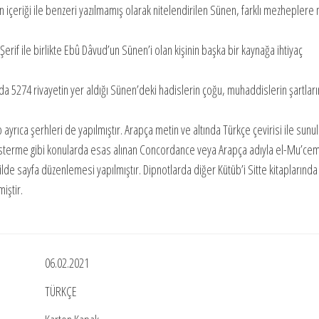
n içeriği ile benzeri yazılmamış olarak nitelendirilen Sünen, farklı mezhepler
 Şerif ile birlikte Ebû Dâvud’un Sünen’i olan kişinin başka bir kaynağa ihtiyaç
nda 5274 rivayetin yer aldığı Sünen’deki hadislerin çoğu, muhaddislerin şartlar
yrıca şerhleri de yapılmıştır. Arapça metin ve altında Türkçe çevirisi ile sunu
österme gibi konularda esas alınan Concordance veya Arapça adıyla el-Mu’cem
kilde sayfa düzenlemesi yapılmıştır. Dipnotlarda diğer Kütüb’i Sitte kitaplarınd
iştir.
06.02.2021
TÜRKÇE