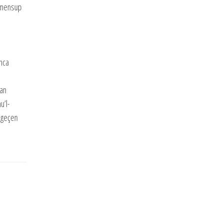
e mensup
ınca
lan
u’l-
a geçen