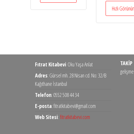
Hızlı Görün
TAKİP 
Fıtrat Kitabevi
Oku Yaşa Anlat
gelişmel
Adres
: Gürsel mh. 28 Nisan cd. No: 32/B
Kağıthane İstanbul
Telefon
: 0552 508 44 34
E-posta
: fitratkitabevi@gmail.com
Web Sitesi
:
fitratkitabevi.com