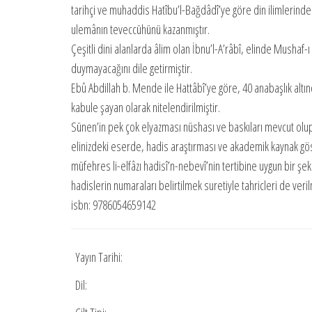
tarihçi ve muhaddis Hatîbu’l-Bağdâdî’ye göre din ilimlerinde
ulemânın teveccühünü kazanmıştır.
Çeşitli dini alanlarda âlim olan İbnu’l-A’râbî, elinde Mushaf-ı
duymayacağını dile getirmiştir.
Ebû Abdillah b. Mende ile Hattâbî’ye göre, 40 anabaşlık altı
kabule şayan olarak nitelendirilmiştir.
Sünen’in pek çok elyazması nüshası ve baskıları mevcut olup a
elinizdeki eserde, hadis araştırması ve akademik kaynak g
müfehres li-elfâzı hadisî’n-nebevî’nin tertibine uygun bir şe
hadislerin numaraları belirtilmek suretiyle tahricleri de verilm
isbn: 9786054659142
Yayın Tarihi:
Dil: