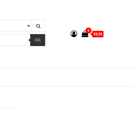
0
₺0,00
ARA