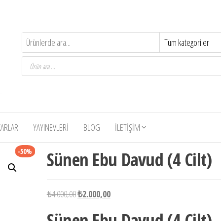
Products
search
ZARLAR
YAYINEVLERI
BLOG
İLETIŞIM
-50%
Sünen Ebu Davud (4 Cilt)
Orijinal
Şu
₺
4.000,00
₺
2.000,00
fiyat:
andaki
Sünen Ebu Davud (4 Cilt)