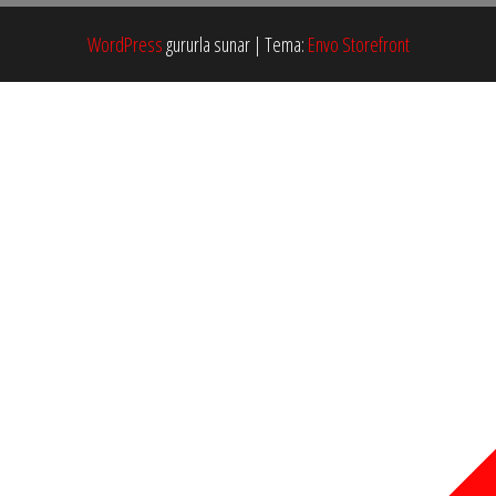
WordPress
gururla sunar
|
Tema:
Envo Storefront