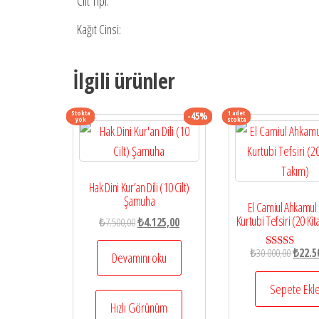
Cilt Tipi:
Kağıt Cinsi:
İlgili ürünler
Stokta
1 adet
-45%
yok
stokta
Hak Dini Kur’an Dili (10 Cilt)
Şamuha
El Camiul Ahkamul 
Kurtubi Tefsiri (20 Ki
Orijinal
Şu
₺
7.500,00
₺
4.125,00
fiyat:
andaki
Orijina
₺
30.000,00
₺
22.5
₺7.500,00.
fiyat:
Devamını oku
5 üzerinde
5.00
fiyat:
₺4.125,00.
oy aldı
₺30.00
Sepete Ekl
Hızlı Görünüm