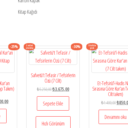
Karton Kapak
Kitap Kağıdı
2 adet
Stokta
-25%
-30%
stokta
yok
Safvetü’t Tefasir / Tefsirlerin
Özü (7 Cilt)
Kur’an
Et-Tefsirü’l-Hadis N
tap Takım)
Sırasına Göre Kur’an Te
Orijinal
Şu
₺
5.250,00
₺
3.675,00
Cilt takım)
fiyat:
andaki
l
Şu
00,00
Orijinal
₺5.250,00.
fiyat:
₺
1.400,00
₺
850,
Sepete Ekle
n
andaki
fiyat:
₺3.675,00.
0,00.
fiyat:
e
₺1.400,
Devamını oku
₺22.500,00.
Hızlı Görünüm