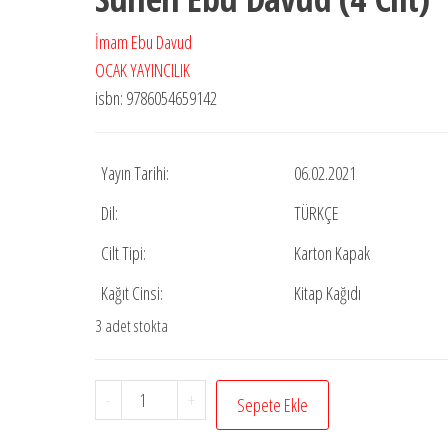
₺4.000,00.
fiyat:
₺2.000,00.
İmam Ebu Davud
OCAK YAYINCILIK
isbn: 9786054659142
Yayın Tarihi:
06.02.2021
Dil:
TÜRKÇE
Cilt Tipi:
Karton Kapak
Kağıt Cinsi:
Kitap Kağıdı
3 adet stokta
Sünen
-
+
Sepete Ekle
Ebu