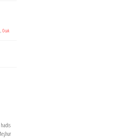
ı
,
Ocak
i hadis
 Meşhur